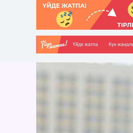
Үйде жатпа
Күн жаңал