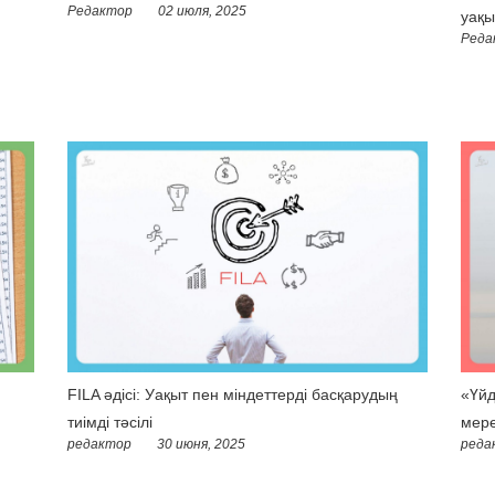
Редактор
02 июля, 2025
уақы
Реда
FILA әдісі: Уақыт пен міндеттерді басқарудың
«Үйд
тиімді тәсілі
мере
редактор
30 июня, 2025
реда