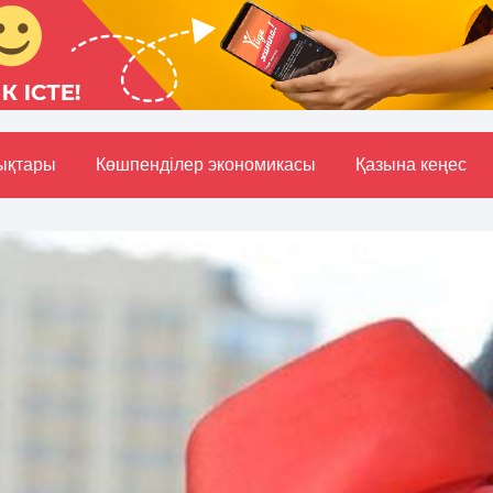
ықтары
Көшпенділер экономикасы
Қазына кеңес