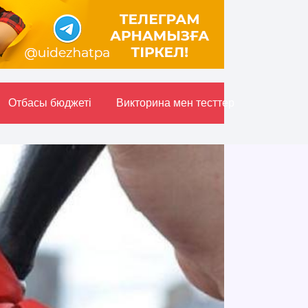
Отбасы бюджетi
Викторина мен тесттер