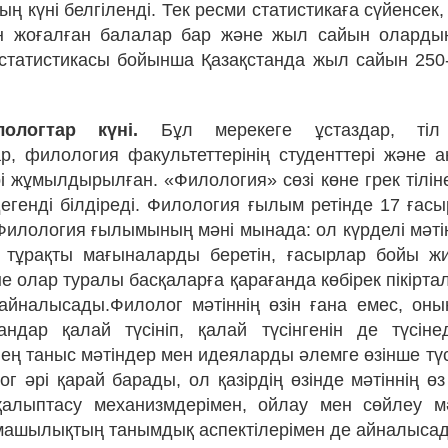
ның күні белгіленді. Тек ресми статистикаға сүйенсе
н жоғалған балалар бар және жыл сайын оларды
у статистикасы бойынша Қазақстанда жыл сайын 250
ологтар күні.
Бұл мерекеге ұстаздар, тіл
, филология факультеттерінің студенттері және ан
рі жұмылдырылған. «Филология» сөзі көне грек тілі
дегенді білдіреді. Филология ғылым ретінде 17 ғас
Филология ғылымының мәні мынада: ол күрделі мәт
 тұрақты мағыналарды беретін, ғасырлар бойы ж
е олар туралы басқаларға қарағанда көбірек пікірта
айналысады.Филолог мәтіннің өзін ғана емес, он
ндар қалай түсініп, қалай түсінгенін де түсіне
 ең таныс мәтіндер мен идеяларды әлемге өзінше тү
ог әрі қарай барады, ол қазірдің өзінде мәтіннің ө
қалыптасу механизмдерімен, ойлау мен сөйлеу мә
ашылықтың танымдық аспектілерімен де айналыса