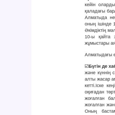
кейін олард
қаладағы барл
Алматыда неб
оның ішінде 
Әкімдіктің м
10-ы қайта 
жұмыстары а
Алматыдағы е
☑️
Бүгін де х
және күннің 
алты жасар а
кетті.Іске к
оқиғадан тө
жоғалған ба
жоғалған жән
Оның баста