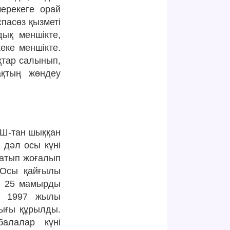
ерекеге орай
спасөз қызметі
дық меншікте,
еке меншікте.
қтар салынып,
ақтың жөндеу
Ш-тан шыққан
 дәл осы күні
жатып жоғалып
. Осы қайғылы
н 25 мамырды
ы. 1997 жылы
лығы құрылды.
алалар күні