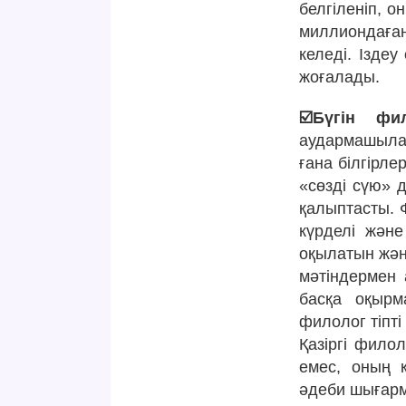
белгіленіп, о
миллиондаға
келеді. Ізде
жоғалады.
☑️Бүгін фил
аудармашылар
ғана білгірле
«сөзді сүю» 
қалыптасты. 
күрделі және
оқылатын жән
мәтіндермен 
басқа оқырма
филолог тіпті
Қазіргі филол
емес, оның 
әдеби шығарм