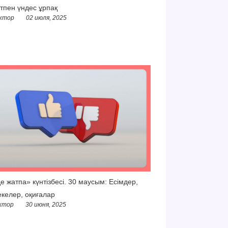
тпен үндес ұрпақ
ктор
02 июля, 2025
е жатпа» күнтізбесі. 30 маусым: Есімдер,
келер, оқиғалар
ктор
30 июня, 2025