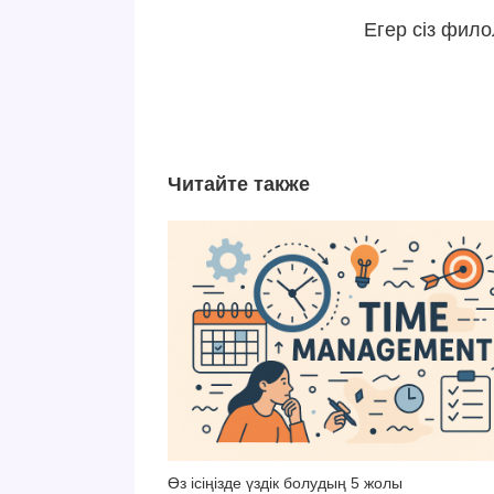
Егер сіз фил
Читайте также
Өз ісіңізде үздік болудың 5 жолы