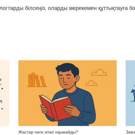
ологтарды білсеңіз, оларды мерекемен құттықтауға б
Жастар неге кітап оқымайды?
Зама