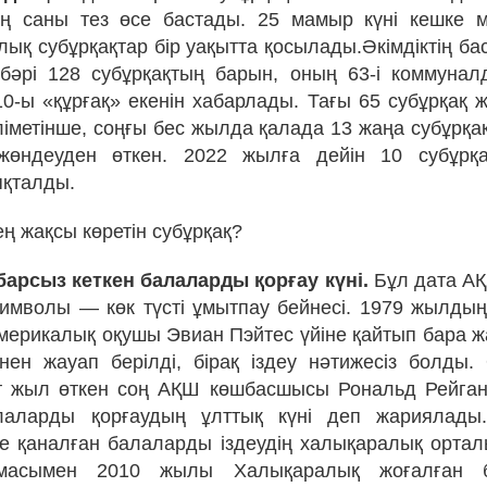
ың саны тез өсе бастады. 25 мамыр күні кешке м
ық субұрқақтар бір уақытта қосылады.Әкімдіктің ба
әрі 128 субұрқақтың барын, оның 63-і коммунал
10-ы «құрғақ» екенін хабарлады. Тағы 65 субұрқақ ж
әліметінше, соңғы бес жылда қалада 13 жаңа субұрқа
жөндеуден өткен. 2022 жылға дейін 10 субұрқ
яқталды.
ң жақсы көретін субұрқақ?
абарсыз кеткен балаларды қорғау күні.
Бұл дата АҚ
символы — көк түсті ұмытпау бейнесі. 1979 жылдың
мерикалық оқушы Эвиан Пэйтес үйіне қайтып бара 
еңінен жауап берілді, бірақ іздеу нәтижесіз болды
рт жыл өткен соң АҚШ көшбасшысы Рональд Рейга
лаларды қорғаудың ұлттық күні деп жариялад
е қаналған балаларды іздеудің халықаралық орта
масымен 2010 жылы Халықаралық жоғалған б