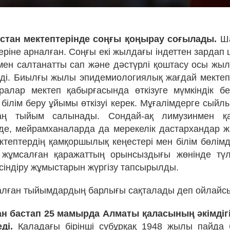
қстан мектептерінде соңғы қоңырау соғылады.
Ша
еріне арналған. Соңғы екі жылдағы індеттен зардап 
мен салтанатты сап және дәстүрлі қоштасу осы жыл
ді. Биылғы жылы эпидемиологиялық жағдай мектеп 
ралар мектеп қабырғасында өткізуге мүмкіндік б
 білім беру ұйымы өткізуі керек. Мұғалімдерге сыйл
аң тыйым салынады. Сондай-ақ лимузинмен қа
де, мейрамханаларда да мерекелік дастархандар 
ктептердің қамқоршылық кеңестері мен білім бөлімд
 жұмсалған қаражаттың орынсыздығы жөнінде түл
сіндіру жұмыстарын жүргізу тапсырылды.
лған тыйымдардың барлығы сақталады деп ойлайс
н бастап 25 мамырда Алматы қаласының әкімдігі
ді.
Қаладағы бірінші субұрқақ 1948 жылы пайда 