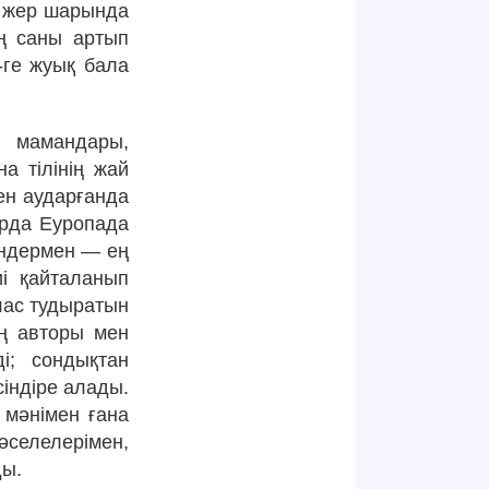
к, жер шарында
ң саны артып
-ге жуық бала
 мамандары,
а тілінің жай
нен аударғанда
ырда Еуропада
індермен — ең
иі қайталанып
лас тудыратын
ың авторы мен
ді; сондықтан
сіндіре алады.
з мәнімен ғана
селелерімен,
ды.