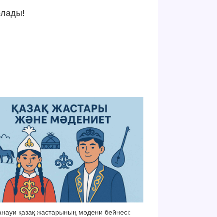
олады!
науи қазақ жастарының мәдени бейнесі: