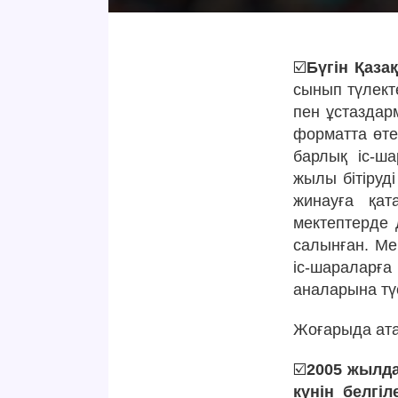
☑️
Бүгін Қаза
сынып түлект
пен ұстаздар
форматта өте
барлық іс-ша
жылы бітіруді
жинауға қат
мектептерде 
салынған. Ме
іс-шараларға
аналарына тү
Жоғарыда ата
☑️
2005 жылда
күнін белгіле