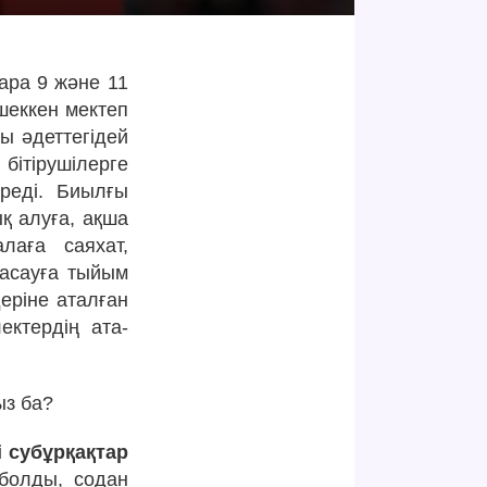
ра 9 және 11
шеккен мектеп
ы әдеттегідей
бітірушілерге
ереді. Биылғы
ық алуға, ақша
лаға саяхат,
жасауға тыйым
еріне аталған
ектердің ата-
ыз ба?
 субұрқақтар
болды, содан