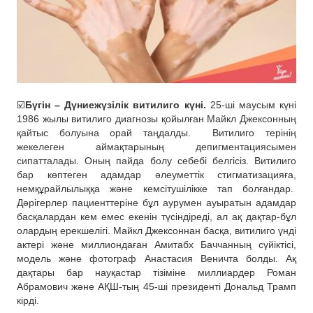
☑️
Бүгін – Дүниежүзілік витилиго күні.
25-ші маусым күні
1986 жылы витилиго диагнозы қойылған Майкл Джексонның
қайтыс болуына орай таңдалды.
Витилиго терінің
жекелеген аймақтарының депигментациясымен
сипатталады. Оның пайда болу себебі белгісіз. Витилиго
бар көптеген адамдар әлеуметтік стигматизацияға,
немқұрайлылыққа және кемсітушілікке тап болғандар.
Дәрігерлер пациенттеріне бұл аурумен ауыратын адамдар
басқалардан кем емес екенін түсіндіреді, ал ақ дақтар-бұл
олардың ерекшелігі. Майкл Джексоннан басқа, витилиго үнді
актері және миллиондаған Амитабх Баччанның сүйіктісі,
модель және фотограф Анастасия Веничта болды. Ақ
дақтары бар науқастар тізіміне миллиардер Роман
Абрамович және АҚШ-тың 45-ші президенті Дональд Трамп
кірді.