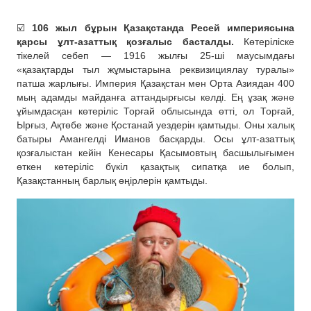
☑️
106 жыл бұрын Қазақстанда Ресей империясына
қарсы ұлт-азаттық қозғалыс басталды.
Көтеріліске
тікелей себеп — 1916 жылғы 25-ші маусымдағы
«қазақтарды тыл жұмыстарына реквизициялау туралы»
патша жарлығы.
Империя Қазақстан мен Орта Азиядан 400
мың адамды майданға аттандырғысы келді. Ең ұзақ және
ұйымдасқан көтеріліс Торғай облысында өтті, ол Торғай,
Ырғыз, Ақтөбе және Қостанай уездерін қамтыды. Оны халық
батыры Амангелді Иманов басқарды. Осы ұлт-азаттық
қозғалыстан кейін Кенесары Қасымовтың басшылығымен
өткен көтеріліс бүкіл қазақтық сипатқа ие болып,
Қазақстанның барлық өңірлерін қамтыды.