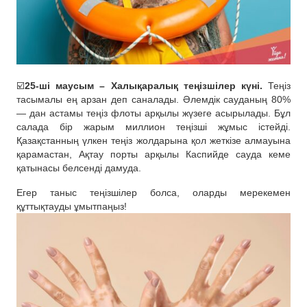
☑️
25-ші маусым – Халықаралық теңізшілер күні.
Теңіз
тасымалы ең арзан деп саналады. Әлемдік сауданың 80%
— дан астамы теңіз флоты арқылы жүзеге асырылады. Бұл
салада бір жарым миллион теңізші жұмыс істейді.
Қазақстанның үлкен теңіз жолдарына қол жеткізе алмауына
қарамастан, Ақтау порты арқылы Каспийде сауда кеме
қатынасы белсенді дамуда.
Егер таныс теңізшілер болса, оларды мерекемен
құттықтауды ұмытпаңыз!