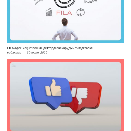
FILA әдісі: Уақыт пен міндеттерді басқарудың тиімді тәсілі
редактор
30 июня, 2025