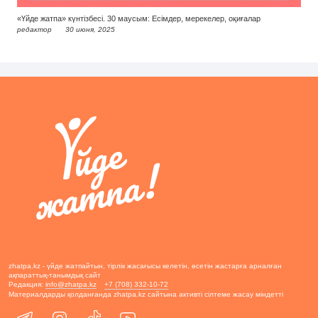
«Үйде жатпа» күнтізбесі. 30 маусым: Есімдер, мерекелер, оқиғалар
редактор
30 июня, 2025
zhatpa.kz - үйде жатпайтын, тірлік жасағысы келетін, өсетін жастарға арналған
ақпараттық-танымдық сайт
Редакция:
info@zhatpa.kz
+7 (708) 332-10-72
Материалдарды қолданғанда zhatpa.kz сайтына активті сілтеме жасау міндетті