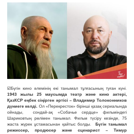
☑️Бүгін кино әлемінің екі танымал тұлғасының туған күні.
1943 жылы 25 маусымда театр және кино актері,
ҚазКСР еңбек сіңірген әртісі – Владимир Толоконников
дүниеге келді.
Ол «Перекресток» бірінші қазақ сериалында
ойнады,
сондай-ақ «Собачье сердце» фильміндегі
Шариковтың рөлімен танымал. Фильм түсіру кезінде, 75
жаста жүрек ұстамасынан қайтыс болды.
Бүгін танымал
режиссер, продюсер және сценарист – Тимур