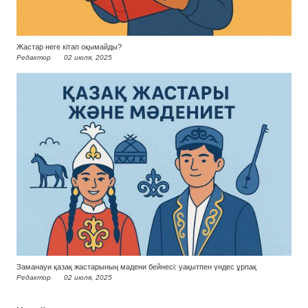
Жастар неге кітап оқымайды?
Редактор
02 июля, 2025
Заманауи қазақ жастарының мәдени бейнесі: уақытпен үндес ұрпақ
Редактор
02 июля, 2025