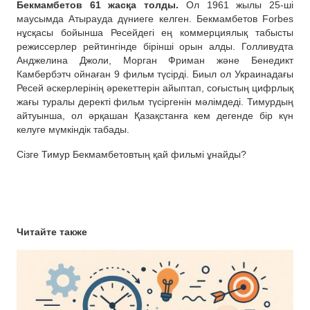
Бекмамбетов 61 жасқа толды.
Ол 1961 жылы 25-ші
маусымда Атырауда дүниеге келген. Бекмамбетов Forbes
нұсқасы бойынша Ресейдегі ең коммерциялық табысты
режиссерлер рейтингінде бірінші орын алды. Голливудта
Анджелина Джоли, Морган Фриман және Бенедикт
Камбербэтч ойнаған 9 фильм түсірді. Биыл ол Украинадағы
Ресей әскерлерінің әрекеттерін айыптап, соғыстың цифрлық
жағы туралы деректі фильм түсіргенін мәлімдеді. Тимурдың
айтуынша, ол әрқашан Қазақстанға кем дегенде бір күн
келуге мүмкіндік табады.
Сізге Тимур Бекмамбетовтың қай фильмі ұнайды?
Читайте также