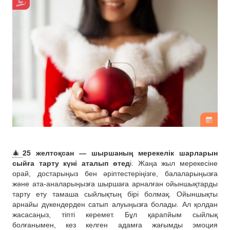
🎄
25 желтоқсан — шыршаның мерекелік шарларын
сыйға тарту күні аталып өтед
і. Жаңа жыл мерекесіне
орай, достарыңыз бен әріптестеріңізге, балаларыңызға
және ата-аналарыңызға шыршаға арналған ойыншықтарды
тарту ету тамаша сыйлықтың бірі болмақ. Ойыншықты
арнайы дүкендерден сатып алуыңызға болады. Ал қолдан
жасасаңыз, тіпті керемет. Бұл қарапйым сыйлық
болғанымен, кез келген адамға жағымды эмоция