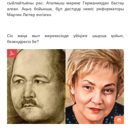
сыйлайтыёны рас. Аталмыш мереке Германиядан бастау
алған. Аңыз бойынша, бұл дәстүрді неміс реформаторы
Мартин Лютер енгізген.
Сіз жаңа жыл мерекесінде үйіңізге шырша қойып,
безендіресіз бе?