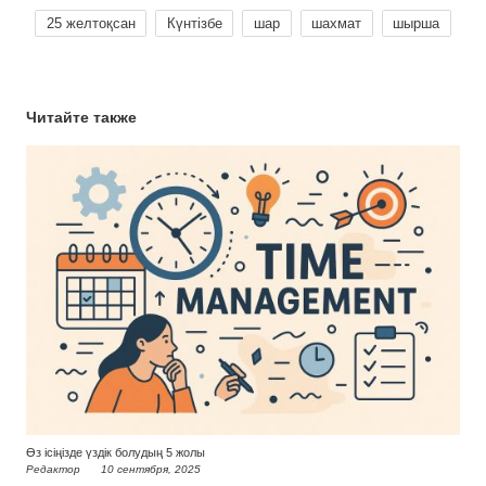
25 желтоқсан
Күнтізбе
шар
шахмат
шырша
Читайте также
Өз ісіңізде үздік болудың 5 жолы
Редактор
10 сентября, 2025