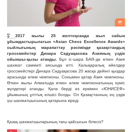
🎖
2017 жылы 25 желтоқсанда жыл сайын
ұйымдастырылатын «Asian Chess Excellence Awards»
сыйлығының марапаттау рәсімінде қазақстандық
гроссмейстер Динара Сәдуақасова Азияның үздік
ойыншы-қызы атанды.
Бұл іс-шара БАӘ-де өткен Азия
шахмат саммиті аясында өтті. Халықаралық әйелдер
гроссмейстері Динара Сәдуақасова 20 жасқа дейінгі қыздар
арасында әлем чемпионы. Сонымен қатар Азия чемпионы.
Өткен жылы Алматыда өткен әлем чемпионатының күміс
жүлдегері атанды. Қала берді өз еркімен «ЮНИСЕФ»
ұйымының ұлттық елшісі болды. Ол Қазақстанның ең үздік
үш шахматшысының қатарына кіреді.
Қазақ шахматшыларының тағы қайсысын білесіз?