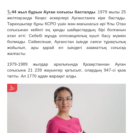
🦾
44 жыл бұрын Ауған соғысы басталды
. 1979 жылы 25
желтоқсанда Кеңес әскерлері Ауғанстанға кіре бастады.
Тарихшылар бұны КСРО үшін мән-мағынасыз әрі Ұлы Отан
соғысынан кейінгі ең қанды шайқастардың бірі болғанын
атап өтті. Себебі мұнда оппозициялық күшті басу мүмкін
болмады. Сәйкесінше, Ауғанстан ішінде саяси тұрақтылық
жойылып, ары қарай ел ішіндегі азаматтық соғысқа
жалғасты.
1979-1989 жылдар аралығында Қазақстаннан Ауған
соғысына 21 239 жауынгер қатысып, олардың 947-cі қаза
тапты. Ал 1770 адам жарақат алды.