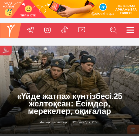
«Үйде жатпа» күнтізбесі.25
желтоқсан: Есімдер,
мерекелер, оқиғалар
Автор: редактор
25 декабря, 2023