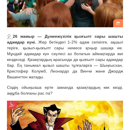
🎈
26 мамыр — Дүниежүзілік қызғылт сары шашты
адамдар күні.
Жер бетіндегі 1-2% адам сепкілге, ақшыл
теріге, қызыл-қызғылт сары немесе қоңыр шашқа ие.
Мұндай адамдар күн сәулесі аз болатын аймақтарда жиі
кездеседі. Қазақтардың арасында да қызғылт сары адамдар
бар. Ең танымал қызыл шашты тұлғаларға — Шыңғысхан,
Кристофер Колумб, Леонардо да Винчи және Джордж
Вашингтон жатады.
Сіздің ойыңызша ерте заманда қазақтардың көк көзді,
аққұба болғаны рас па?