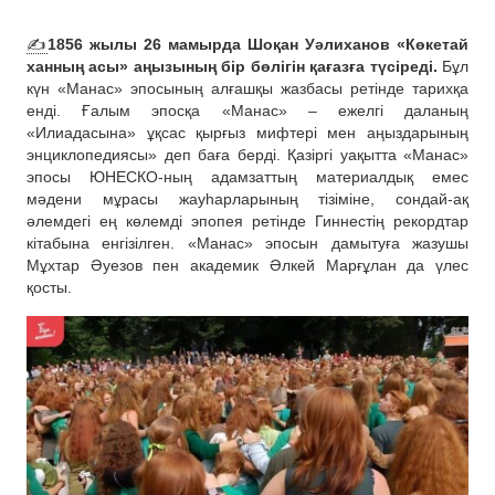
✍️
1856 жылы 26 мамырда Шоқан Уәлиханов «Көкетай
ханның асы» аңызының бір бөлігін қағазға түсіреді.
Бұл
күн «Манас» эпосының алғашқы жазбасы ретінде тарихқа
енді. Ғалым эпосқа «Манас» – ежелгі даланың
«Илиадасына» ұқсас қырғыз мифтері мен аңыздарының
энциклопедиясы» деп баға берді. Қазіргі уақытта «Манас»
эпосы ЮНЕСКО-ның адамзаттың материалдық емес
мәдени мұрасы жауһарларының тізіміне, сондай-ақ
әлемдегі ең көлемді эпопея ретінде Гиннестің рекордтар
кітабына енгізілген. «Манас» эпосын дамытуға жазушы
Мұхтар Әуезов пен академик Әлкей Марғұлан да үлес
қосты.