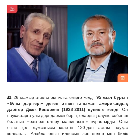
👥 26 мамыр атақты екі тұлға өмірге келді.
95 жыл бұрын
«Өлім дәрігері» деген атпен танымал американдық
дәрігер Джек Кеворкян (1928-2011) дүниеге келді.
Ол
науқастарға улы дәрі-дәрмек беріп, олардың өлуіне себепші
болатын «өзін-өзі өлтіру машинасын» құрастырды. Оны
өзіне қол жұмсағысы келетін 130-дан астам науқас
қолданды. Алайда оның идеясын дәрігерлер мен билік