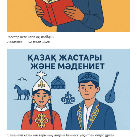
Жастар неге кітап оқымайды?
Редактор
02 июля, 2025
Заманауи қазақ жастарының мәдени бейнесі: уақытпен үндес ұрпақ