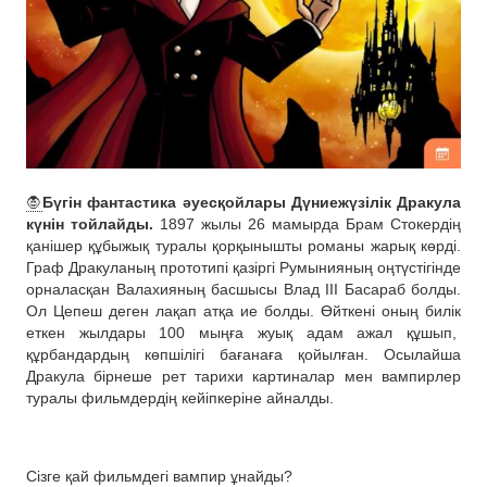
🧛
Бүгін фантастика әуесқойлары Дүниежүзілік Дракула
күнін тойлайды.
1897 жылы 26 мамырда Брам Стокердің
қанішер құбыжық туралы қорқынышты романы жарық көрді.
Граф Дракуланың прототипі қазіргі Румынияның оңтүстігінде
орналасқан Валахияның басшысы Влад III Басараб болды.
Ол Цепеш деген лақап атқа ие болды. Өйткені оның билік
еткен жылдары 100 мыңға жуық адам ажал құшып,
құрбандардың көпшілігі бағанаға қойылған. Осылайша
Дракула бірнеше рет тарихи картиналар мен вампирлер
туралы фильмдердің кейіпкеріне айналды.
Сізге қай фильмдегі вампир ұнайды?