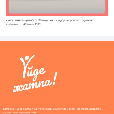
«Үйде жатпа» күнтізбесі. 30 маусым: Есімдер, мерекелер, оқиғалар
редактор
30 июня, 2025
zhatpa.kz - үйде жатпайтын, тірлік жасағысы келетін, өсетін жастарға арналған
ақпараттық-танымдық сайт