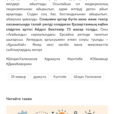
өкілдері
айыптады. Осылайша ол медициналық
лицензиясынан айырылып, адам өлтірді деген айып
арқалады. Содан соң бас бостандығынан айырылып,
абақтыға қамалды.
Сонымен қатар бүгін кино және театр
саханасында талай рөлді сомдаған Қазақстанның еңбек
сіңірген әртісі Айдос Бектемір 73 жасқа толды.
Оны
«Ағайынды» сериалындағы Ерсайна ретінде танитын
шығарсыз. Актердың қатысуымен өткен соңғы туынды –
«Құнанбай». Өнер иесі кәсіби және мемлекеттік
сыйлықтардың иегері.
#ШоқанУалиханов #дракула #күнтізбе #26мамыр
#ДжекКеворкян
26 мамыр
дракула
Күнтізбе
Шоқан Уалиханов
Читайте также