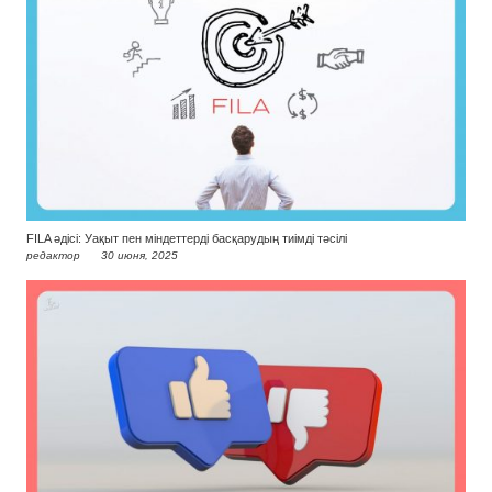
FILA әдісі: Уақыт пен міндеттерді басқарудың тиімді тәсілі
редактор
30 июня, 2025