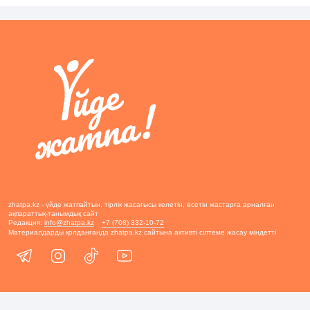
zhatpa.kz - үйде жатпайтын, тірлік жасағысы келетін, өсетін жастарға арналған
ақпараттық-танымдық сайт
Редакция:
info@zhatpa.kz
+7 (708) 332-10-72
Материалдарды қолданғанда zhatpa.kz сайтына активті сілтеме жасау міндетті