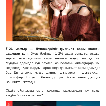
💃
26 мамыр — Дүниежүзілік қызғылт сары шашты
адамдар күні.
Жер бетіндегі 1-2% адам сепкілге, ақшыл
теріге, қызыл-қызғылт сары немесе қоңыр шашқа ие.
Мұндай адамдар күн сәулесі аз болатын аймақтарда жиі
кездеседі. Қазақтардың арасында да қызғылт сары адамдар
бар. Ең танымал қызыл шашты тұлғаларға — Шыңғысхан,
Кристофер Колумб, Леонардо да Винчи және Джордж
Вашингтон жатады.
Сіздің ойыңызша ерте заманда қазақтардың көк көзді,
аққұба болғаны рас па?