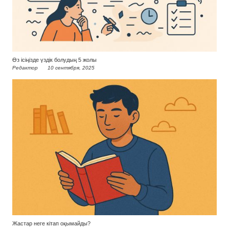
Өз ісіңізде үздік болудың 5 жолы
Редактор
10 сентября, 2025
Жастар неге кітап оқымайды?