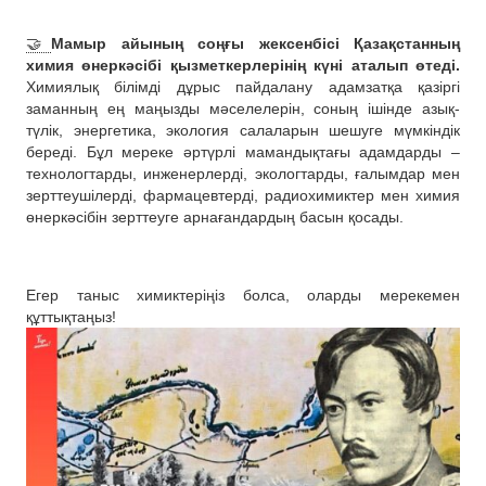
🤝
Мамыр айының соңғы жексенбісі Қазақстанның
химия өнеркәсібі қызметкерлерінің күні аталып өтеді.
Химиялық білімді дұрыс пайдалану адамзатқа қазіргі
заманның ең маңызды мәселелерін, соның ішінде азық-
түлік, энергетика, экология салаларын шешуге мүмкіндік
береді. Бұл мереке әртүрлі мамандықтағы адамдарды –
технологтарды, инженерлерді, экологтарды, ғалымдар мен
зерттеушілерді, фармацевтерді, радиохимиктер мен химия
өнеркәсібін зерттеуге арнағандардың басын қосады.
Егер таныс химиктеріңіз болса, оларды мерекемен
құттықтаңыз!