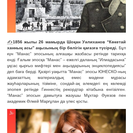
✍️
1856 жылы 26 мамырда Шоқан Уәлиханов “Көкетай
ханның асы” аңызының бір бөлігін қағазға түсіреді.
Бұл
күн “Манас” эпосының алғашқы жазбасы ретінде тарихқа
енді. Ғалым эпосқа “Манас” – ежелгі даланың “Илиадасына”
ұқсас қырғыз мифтері мен аңыздарының энциклопедиясы”
деп баға берді. Қазіргі уақытта “Манас” эпосы ЮНЕСКО-ның
адамзаттың материалдық емес мәдени мұрасы
жауһарларының тізіміне, сондай-ақ әлемдегі ең көлемді
эпопея ретінде Гиннестің рекордтар кітабына енгізілген.
“Манас” эпосын дамытуға жазушы Мұхтар Әуезов пен
академик Әлкей Марғұлан да үлес қосты.