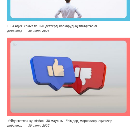
FILA әдісі: Уақыт пен міндеттерді басқарудың тиімді тәсілі
редактор
30 июня, 2025
«Үйде жатпа» күнтізбесі. 30 маусым: Есімдер, мерекелер, оқиғалар
редактор
30 июня, 2025