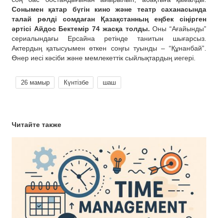
Сонымен қатар бүгін кино және театр саханасында
талай рөлді сомдаған Қазақстанның еңбек сіңірген
әртісі Айдос Бектемір 74 жасқа толды.
Оны “Ағайынды”
сериалындағы Ерсайна ретінде танитын шығарсыз.
Актердың қатысуымен өткен соңғы туынды – “Құнанбай”.
Өнер иесі кәсіби және мемлекеттік сыйлықтардың иегері.
26 мамыр
Күнтізбе
шаш
Читайте также