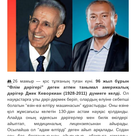
👥
26 мамыр — қос тұлғаның туған күні.
96 жыл бұрын
“Өлім дәрігері” деген атпен танымал америкалық
дәрігер Джек Кеворкиан (1928-2011) дүниеге келді.
Ол
науқастарға улы дәрі-дәрмек беріп, олардың өлуіне себепші
болатын “өзін-өзі өлтіру машинасын” құрастырды. Оны өзіне
қол жұмсағысы келетін 130-дан астам науқас қолданды.
Алайда оның идеясын дәрігерлер мен билік өкілдері
айыптап, медициналық лицензиясынан айырады.
Осылайша ол “адам өлтірді” деген айып арқалады. Содан
соң бас бостандығынан айырылып, абақтыға қамалды.