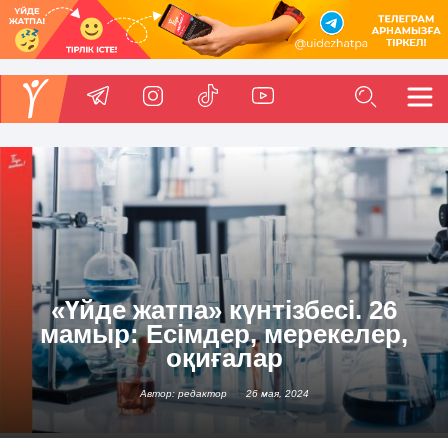
«Үйде жатпа» күнтізбесі. 26
мамыр: Есімдер, мерекелер,
оқиғалар
Автор: редактор
26 мая, 2024