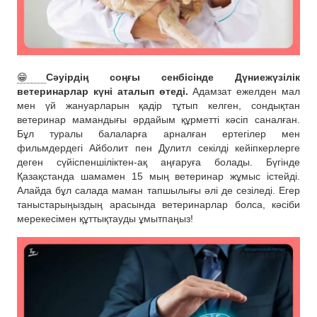
😁
Сәуірдің соңғы сенбісінде Дүниежүзілік
ветеринарлар күні аталып өтеді.
Адамзат ежелден мал
мен үй жануарларын қадір тұтып келген, сондықтан
ветеринар мамандығы әрдайым құрметті кәсіп саналған.
Бұл туралы балаларға арналған ертегілер мен
фильмдердегі Айболит пен Дулитл секілді кейіпкерлерге
деген сүйіспеншіліктен-ақ аңғаруға болады. Бүгінде
Қазақстанда шамамен 15 мың ветеринар жұмыс істейді.
Алайда бұл салада маман тапшылығы әлі де сезіледі. Егер
таныстарыңыздың арасында ветеринарлар болса, кәсіби
мерекесімен құттықтауды ұмытпаңыз!