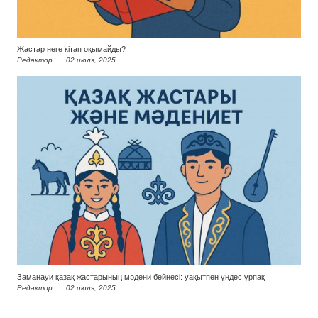
Жастар неге кітап оқымайды?
Редактор
02 июля, 2025
Заманауи қазақ жастарының мәдени бейнесі: уақытпен үндес ұрпақ
Редактор
02 июля, 2025