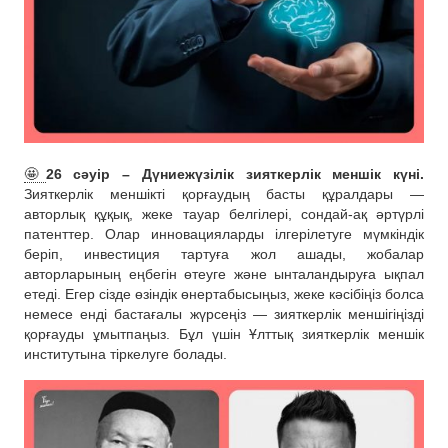
🤩
26 сәуір – Дүниежүзілік зияткерлік меншік күні.
Зияткерлік меншікті қорғаудың басты құралдары —
авторлық құқық, жеке тауар белгілері, сондай-ақ әртүрлі
патенттер. Олар инновацияларды ілгерілетуге мүмкіндік
беріп, инвестиция тартуға жол ашады, жобалар
авторларының еңбегін өтеуге және ынталандыруға ықпал
етеді. Егер сізде өзіндік өнертабысыңыз, жеке кәсібіңіз болса
немесе енді бастағалы жүрсеңіз — зияткерлік меншігіңізді
қорғауды ұмытпаңыз. Бұл үшін Ұлттық зияткерлік меншік
институтына тіркелуге болады.