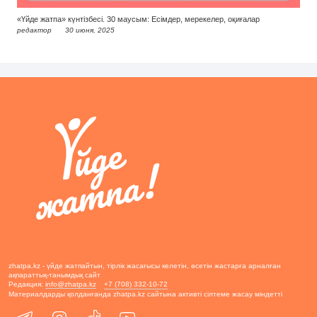
«Үйде жатпа» күнтізбесі. 30 маусым: Есімдер, мерекелер, оқиғалар
редактор
30 июня, 2025
zhatpa.kz - үйде жатпайтын, тірлік жасағысы келетін, өсетін жастарға арналған
ақпараттық-танымдық сайт
Редакция:
info@zhatpa.kz
+7 (708) 332-10-72
Материалдарды қолданғанда zhatpa.kz сайтына активті сілтеме жасау міндетті