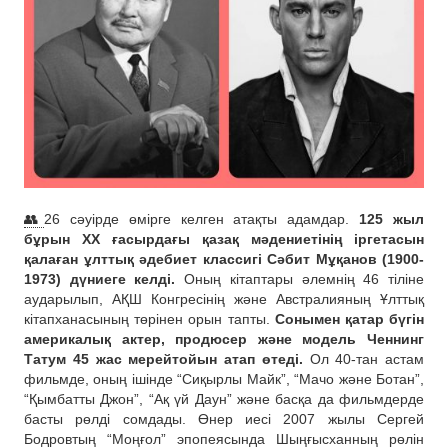
👥
26 сәуірде өмірге келген атақты адамдар.
125 жыл
бұрын ХХ ғасырдағы қазақ мәдениетінің іргетасын
қалаған ұлттық әдебиет классигі Сәбит Мұқанов (1900-
1973) дүниеге келді.
Оның кітаптары әлемнің 46 тіліне
аударылып, АҚШ Конгресінің және Австралияның Ұлттық
кітапханасының төрінен орын тапты.
Сонымен қатар бүгін
америкалық актер, продюсер және модель Ченнинг
Татум 45 жас мерейтойын атап өтеді.
Ол 40-тан астам
фильмде, оның ішінде “Сиқырлы Майк”, “Мачо және Ботан”,
“Қымбатты Джон”, “Ақ үй Даун” және басқа да фильмдерде
басты рөлді сомдады. Өнер иесі 2007 жылы Сергей
Бодровтың “Моңғол” эпопеясында Шыңғысханның рөлін