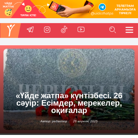
«Үйде жатпа» күнтізбесі. 26
сәуір: Есімдер, мерекелер,
оқиғалар
Автор: редактор
26 апреля, 2025