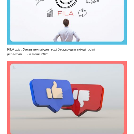
FILA әдісі: Уақыт пен міндеттерді басқарудың тиімді тәсілі
редактор
30 июня, 2025