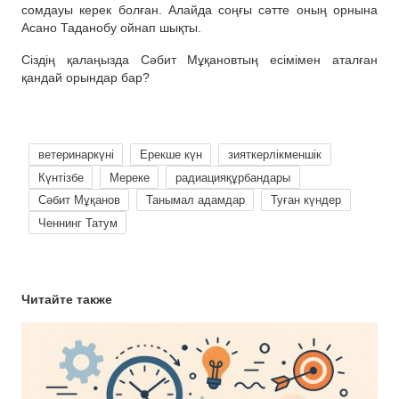
сомдауы керек болған. Алайда соңғы сәтте оның орнына
Асано Таданобу ойнап шықты.
Сіздің қалаңызда Сәбит Мұқановтың есімімен аталған
қандай орындар бар?
ветеринаркүні
Ерекше күн
зияткерлікменшік
Күнтізбе
Мереке
радиацияқұрбандары
Сәбит Мұқанов
Танымал адамдар
Туған күндер
Ченнинг Татум
Читайте также