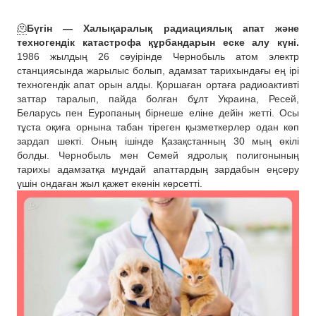
🫠
Бүгін — Халықаралық радиациялық апат және
техногендік катастрофа құрбандарын еске алу күні.
1986 жылдың 26 сәуірінде Чернобыль атом электр
станциясында жарылыс болып, адамзат тарихындағы ең ірі
техногендік апат орын алды. Қоршаған ортаға радиоактивті
заттар таралып, пайда болған бұлт Украина, Ресей,
Беларусь пен Еуропаның бірнеше еліне дейін жетті. Осы
тұста оқиға орнына табан тіреген қызметкерлер одан көп
зардап шекті. Оның ішінде Қазақстанның 30 мың өкілі
болды. Чернобыль мен Семей ядролық полигонының
тарихы адамзатқа мұндай апаттардың зардабын еңсеру
үшін ондаған жыл қажет екенін көрсетті.