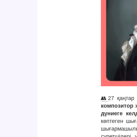
👥
27 қаңтар
композитор 
дүниеге келд
көптеген шығ
шығармашылығ
суретшілері 