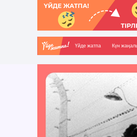
Үйде жатпа
Күн жаңал