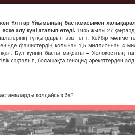
іккен Ұлттар Ұйымының бастамасымен халықара
еске алу күні аталып өтеді.
1945 жылы 27 қаңтарда
цлагерінің тұтқындарын азат етті. Кейбір мәліметте
еңінде фашистердің қолынан 1,5 миллионнан 4 ми
пқан. Бұл күннің басты мақсаты – Холокосттың т
ілік сақталып, болашақта геноцид әрекеттерден алд
бастамаларды қолдайсыз ба?