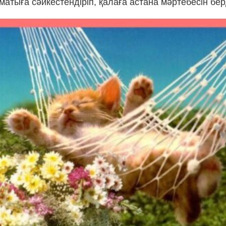
атыға сәйкестендіріп, қалаға астана мәртебесін бер