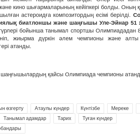
және кино шығармаларының кейіпкері болды. Оның қ
ылған астероидға композитордың есімі берілді.
Со
гиялық биатлоншы және шаңғышы Уле-Эйнар 51 
түрлері бойынша танымал спортшы Олимпиададан 
ніп, жиырма дүркін әлем чемпионы және алты
гері атанды.
қ шаңғышылардың қайсы Олимпиада чемпионы атан
ын өзгерту
Атаулы күндер
Күнтізбе
Мереке
Танымал адамдар
Тарих
Туған күндер
рбандары