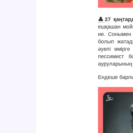
👤
27 қаңтар
ешқашан мойы
ие. Сонымен 
болып жатад
әуелі өмірге
пессимист б
ауруларының к
Ендеше барлы