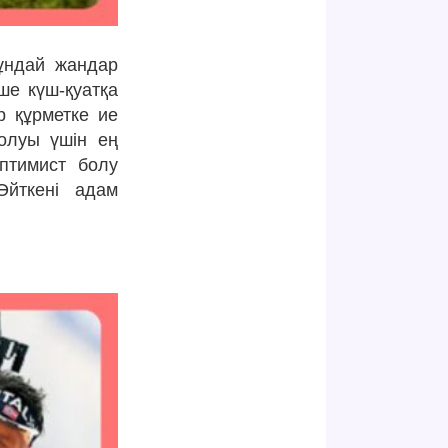
Мұндай жандар
ше күш-қуатқа
р құрметке ие
олуы үшін ең
оптимист болу
Өйткені адам