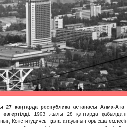
ы 27 қаңтарда республика астанасы Алма-Ата
өзгертілді.
1993 жылы 28 қаңтарда қабылданғ
ның Конституциясы қала атауының орысша емлесін