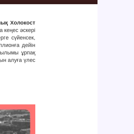
лық Холокост
 кеңес әскері
рге сүйенсек,
ллионға дейін
ағылымы ұрпақ
ын алуға үлес