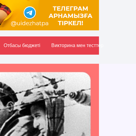
Отбасы бюджетi
Викторина мен тесттер