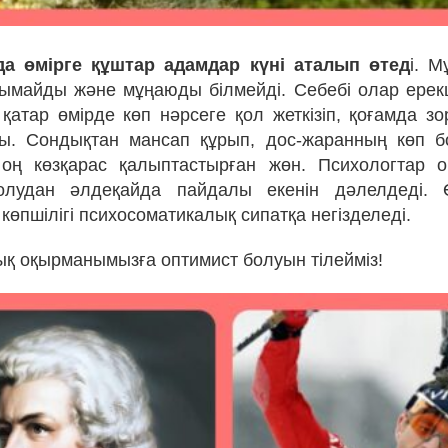
да өмірге құштар адамдар күні аталып өтед
і. 
майды және мұңаюды білмейді. Себебі олар ерек
қатар өмірде көп нәрсеге қол жеткізіп, қоғамда зо
ы. Сондықтан мансап құрып, дос-жаранның көп б
 оң көзқарас қалыптастырған жөн. Психологтар 
олудан әлдеқайда пайдалы екенін дәлелдеді. 
өпшілігі психосоматикалық сипатқа негізделеді.
қ оқырманымызға оптимист болуын тілейміз!