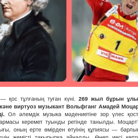
 — қос тұлғаның туған күні.
269 жыл бұрын ұлы
және виртуоз музыкант Вольфганг Амадей Моцарт
і.
Ол әлемдік музыка мәдениетіне зор үлес қост
армасы керемет туынды ретінде танылды. Моцарт
ы, оның ерте өмірден өтуінің құпиясы — барлық
үшін жемісті тақырыпқа айналды. Өнер иесі көпт