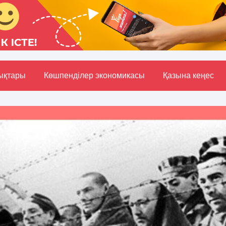
ықтары
Көшпенділер экономикасы
Қазына кеңес