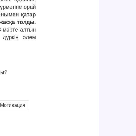
ұрметіне орай
нымен қатар
жасқа толды.
8 мәрте алтын
 дүркін әлем
ды?
Мотивация