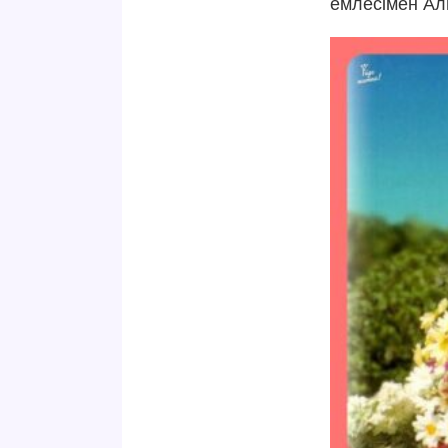
емлесімен Алм