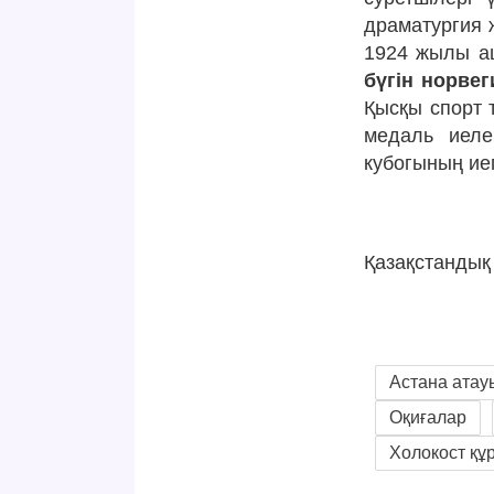
драматургия 
1924 жылы аш
бүгін норве
Қысқы спорт 
медаль иеле
кубогының ие
Қазақстанды
Астана атау
Оқиғалар
Холокост құ