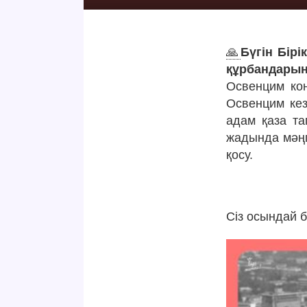
🙏
Бүгін Бір
құрбандарын 
Освенцим кон
Освенцим кез
адам қаза та
жадында мәңг
қосу.
Сіз осындай 