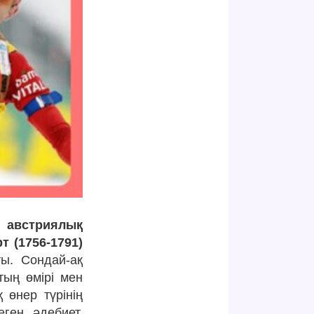
 австриялық
 (1756-1791)
ы. Сондай-ақ
тың өмірі мен
 өнер түрінің
еген әдебиет,