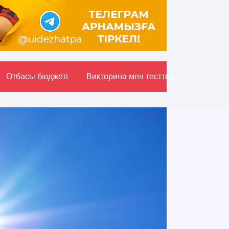
Отбасы бюджетi
Викторина мен тесттер