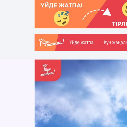
Үйде жатпа
Күн жаңал