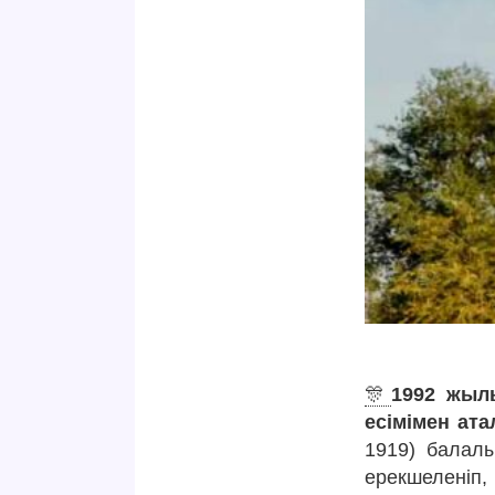
🎊
1992 жыл
есімімен ат
1919) балал
ерекшеленіп,