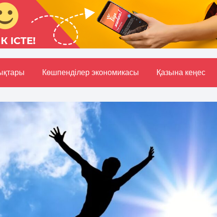
ықтары
Көшпенділер экономикасы
Қазына кеңес