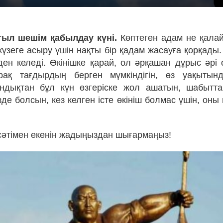
тыл шешім қабылдау күні.
Көптеген адам не қалай
үзеге асыру үшін нақты бір қадам жасауға қорқады
ден келеді. Өкінішке қарай, ол әрқашан дұрыс әрі
ірақ тағдырдың берген мүмкіндігін, өз уақытын
ндықтан бұл күн өзгеріске жол ашатын, шабытт
зде болсын, кез келген істе өкініш болмас үшін, оны 
сәтімен екенін жадыңыздан шығармаңыз!