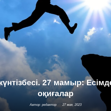
күнтізбесі. 27 мамыр: Есімд
оқиғалар
Автор: редактор
27 мая, 2023