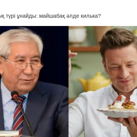
ық түрі ұнайды: майшабақ әлде килька?