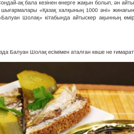
Сондай-ақ бала кезінен өнерге жақын болып, ән айт
і шығармалары «Қазақ халқының 1000 әні» жинағын
«Балуан Шолақ» кітабында айтыскер ақынның өмі
ызда Балуан Шолақ есімімен аталған көше не ғимарат