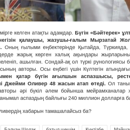
мірге келген атақты адамдар.
Бүгін «Бәйтерек» ұл
негізін қалаушы, жазушы-ғалым Мырзатай Жол
.
Оның ғылыми еңбектерінде Қытайда, Түркияда,
дерде жарық көрген халық ақындары жырларын
еленіп, ашылған. Сондай-ақ ол түркі рунологиясы б
сының авторы. Осы еңбегі үшін Күлтегін атындағ
ымен қатар бүгін ағылшын аспазшысы, рест
ші Джейми Оливер 48 жасын атап өтеді.
Ол таны
авторы әрі бүкіл әлем бойынша мейрамханалар же
танымал аспаздың байлығы 240 миллион долларға б
ливердің хабарын тамашалайсыз ба?
Балуан Шолақ
батыл шешім
Күнтізбе
Майша