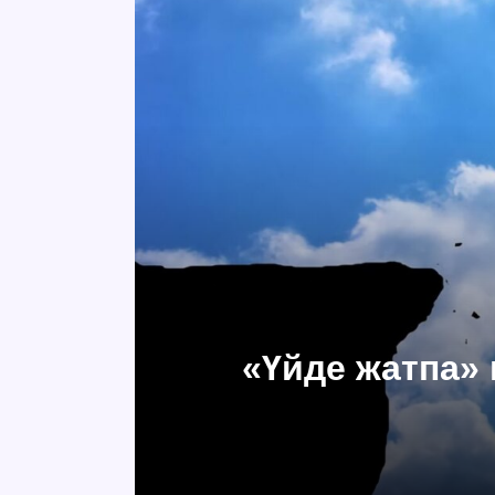
«Үйде жатпа» 