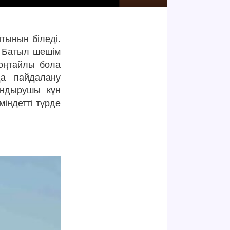
тынын біледі.
. Батыл шешім
 оңтайлы бола
да пайдалану
андырушы күн
міндетті түрде