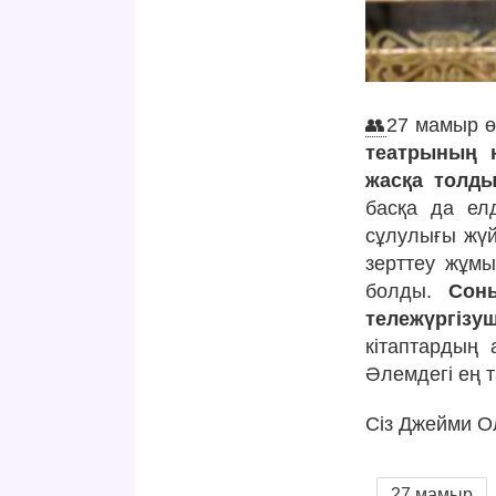
👥
27 мамыр ө
театрының 
жасқа толды
басқа да ел
сұлулығы жүй
зерттеу жұмы
болды.
Сон
тележүргізу
кітаптардың 
Әлемдегі ең 
Сіз Джейми О
27 мамыр