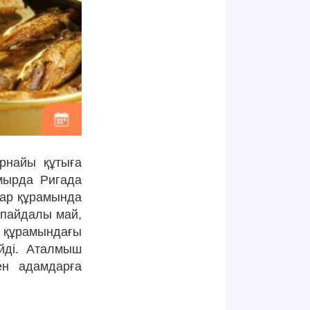
найы құтыға
мырда Ригада
тар құрамында
 пайдалы май,
 құрамындағы
йді. Аталмыш
ен адамдарға