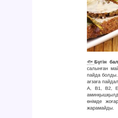
🐟
Бүгін ба
салынған ма
пайда болды.
ағзаға пайда
А, В1, В2, 
аминқышқылд
өнімде жоға
жарамайды.