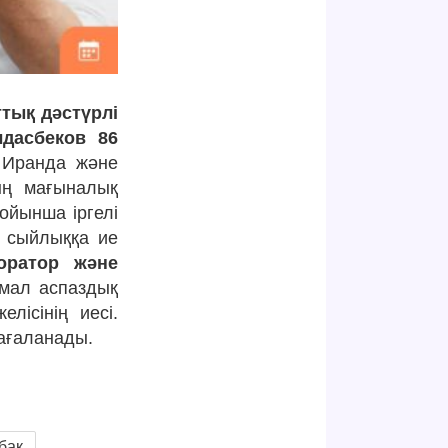
ттық дәстүрлі
дасбеков 86
 Иранда және
ың мағыналық
ойынша іргелі
ы сыйлыққа ие
оратор және
мал аспаздық
лісінің иесі.
ағаланады.
бақ