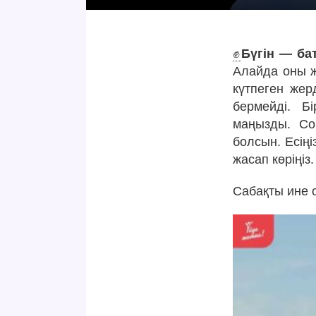
✊
Бүгін — ба
Алайда оны ж
күтпеген жер
бермейді. Б
маңызды. Со
болсын. Есіңі
жасап көріңіз.
Сабақты ине 