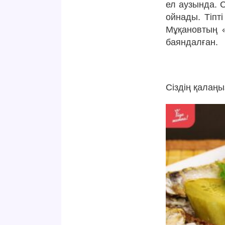
ел аузында. 
ойнады. Тіпт
Мұқановтың 
баяндалған.
Сіздің қалаң