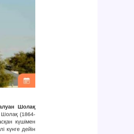
алуан Шолақ
Шолақ (1864-
сқан күшімен
і күнге дейін