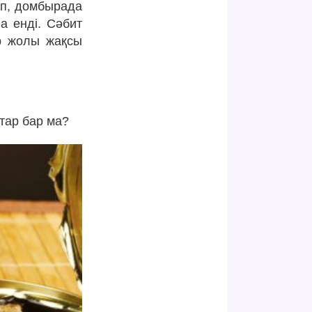
ып, домбырада
а енді. Сәбит
р жолы жақсы
тар бар ма?