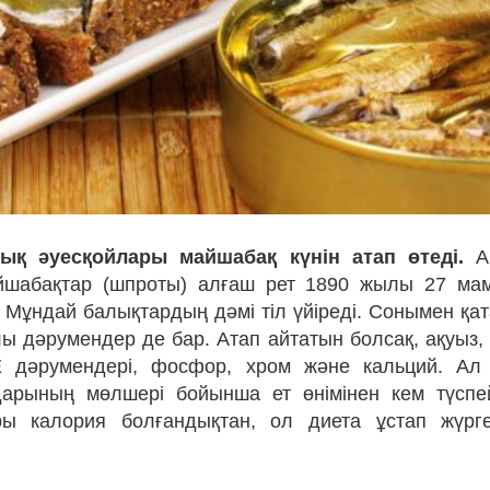
лық әуесқойлары майшабақ күнін атап өтеді.
Ар
йшабақтар (шпроты) алғаш рет 1890 жылы 27 ма
 Мұндай балықтардың дәмі тіл үйіреді. Сонымен қа
лы дәрумендер де бар. Атап айтатын болсақ, ақуыз,
Е дәрумендері, фосфор, хром және кальций. Ал
арының мөлшері бойынша ет өнімінен кем түспе
ры калория болғандықтан, ол диета ұстап жүрг