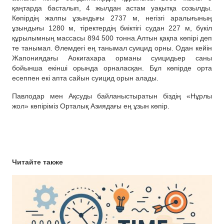
қаңтарда басталып, 4 жылдан астам уақытқа созылды.
Көпірдің жалпы ұзындығы 2737 м, негізгі аралығының
ұзындығы 1280 м, тіректердің биіктігі судан 227 м, бүкіл
құрылымның массасы 894 500 тонна.Алтын қақпа көпірі деп
те танымал. Әлемдегі ең танымал суицид орны. Одан кейін
Жапониядағы Аокигахара орманы суицидьер саны
бойынша екінші орында орналасқан. Бұл көпірде орта
есеппен екі апта сайын суицид орын алады.
Павлодар мен Ақсуды байланыстыратын біздің «Нұрлы
жол» көпіріміз Орталық Азиядағы ең ұзын көпір.
Читайте также