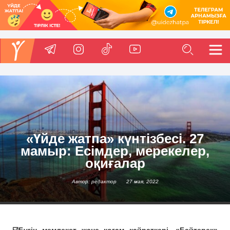
«Үйде жатпа» күнтізбесі. 27
мамыр: Есімдер, мерекелер,
оқиғалар
Автор: редактор
27 мая, 2022
☑️Бүгін мемлекет және қоғам қайраткері, «Бәйтерек»