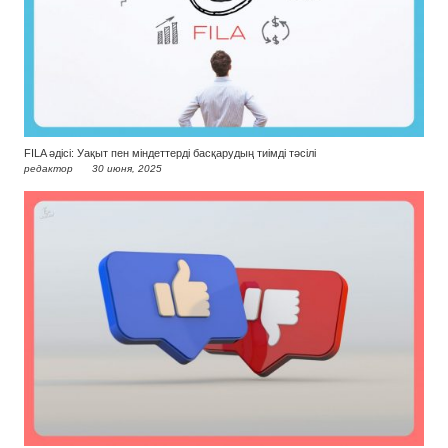
FILA әдісі: Уақыт пен міндеттерді басқарудың тиімді тәсілі
редактор
30 июня, 2025