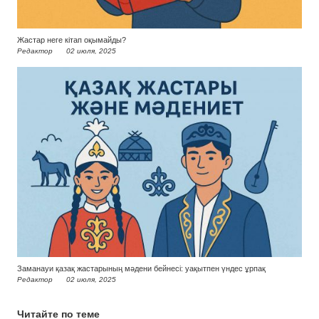
Жастар неге кітап оқымайды?
Редактор
02 июля, 2025
Заманауи қазақ жастарының мәдени бейнесі: уақытпен үндес ұрпақ
Редактор
02 июля, 2025
Читайте по теме