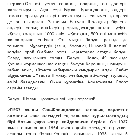
шерткен.Ол өзі ұстаз санаған, олардың ән дәстүрін
жалғастырушы Ақан сері Біржан Қожағұловтың әндерін
тамаша орындаушы әрі насихаттаушы, сонымен қатар өзі
де ән шығарған. Затаевич Балуан Шолақтың бірнеше
әндерін халық әншілерінің орындауында нотаға түсіріп,
«Қазақ халқының 1000 әні», «Қазақтың 500 әні мен күйі»
жинақтарына енгізген. Ол мықты балуан ретінде де
танылған. Мұрагердің (яғни, болашақ Николай II патша)
келуіне орай Омбыда өткен жарыстарда атақты балуан
Севрді жауырынға салды. Балуан Шолақ 49 жасында
Қоянды жәрмеңкесінде атақты балуан Каронның шақыруын
қабыл алып, айтыста қабырғасын сындырып алды. Сәбит
Мұқановтың «Балуан Шолақ» кітабында айтыскер ақынның
өмірі баяндалады. Оның құрметіне Алматыдағы Спорт
сарайы аталды.
Балуан Шолақ – қазақтың лайықты перзенті!
☑️
1937 жылы Сан-Францискода қаланың сәулеттік
символы және әлемдегі ең танымал құрылыстардың
бірі Алтын қақпа көпірі пайдалануға берілді.
Ол 1937
жылы ашылғаннан 1964 жылға дейін әлемдегі ең үлкен
аспалы көпір болды.Көпірдің құрылысы 1933 жылы 5