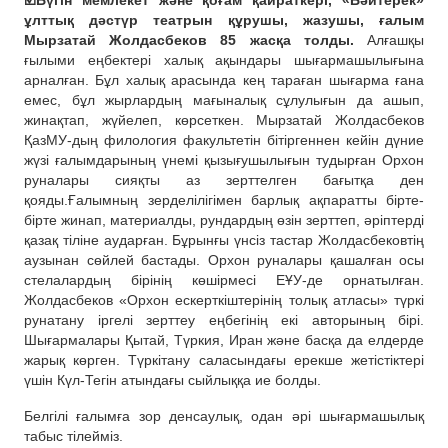
ұлттық дәстүр театрын құрушы, жазушы, ғалым
Мырзатай Жолдасбеков 85 жасқа толды.
Алғашқы
ғылыми еңбектері халық ақындары шығармашылығына
арналған. Бұл халық арасында кең тараған шығарма ғана
емес, бұл жырлардың мағыналық сұлулығын да ашып,
жинақтап, жүйелеп, көрсеткен. Мырзатай Жолдасбеков
ҚазМУ-дың филология факультетін бітіргеннен кейін дүние
жүзі ғалымдарының үнемі қызығушылығын тудырған Орхон
руналары сияқты аз зерттелген бағытқа ден
қояды.Ғалымның зерделілігімен барлық ақпаратты бірте-
бірте жинап, материалды, рундардың өзін зерттеп, әріптерді
қазақ тіліне аударған. Бұрынғы үнсіз тастар Жолдасбековтің
аузынан сөйлей бастады. Орхон руналары қашалған осы
стелалардың бірінің көшірмесі ЕҰУ-де орнатылған.
Жолдасбеков «Орхон ескерткіштерінің толық атласы» түркі
рунатану іргелі зерттеу еңбегінің екі авторының бірі.
Шығармалары Қытай, Түркия, Иран және басқа да елдерде
жарық көрген. Түркітану саласындағы ерекше жетістіктері
үшін Күл-Тегін атындағы сыйлыққа ие болды.
Белгілі ғалымға зор денсаулық, одан әрі шығармашылық
табыс тілейміз.