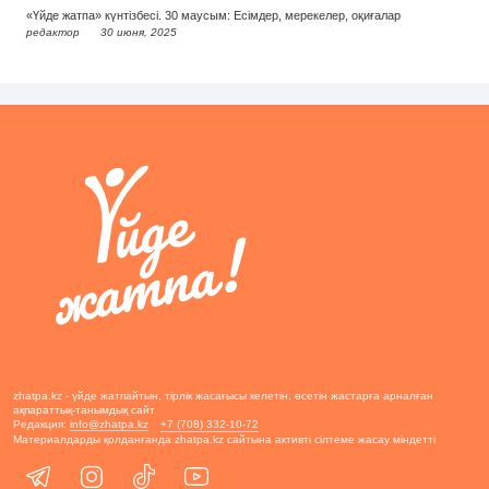
«Үйде жатпа» күнтізбесі. 30 маусым: Есімдер, мерекелер, оқиғалар
редактор
30 июня, 2025
zhatpa.kz - үйде жатпайтын, тірлік жасағысы келетін, өсетін жастарға арналған
ақпараттық-танымдық сайт
Редакция:
info@zhatpa.kz
+7 (708) 332-10-72
Материалдарды қолданғанда zhatpa.kz сайтына активті сілтеме жасау міндетті