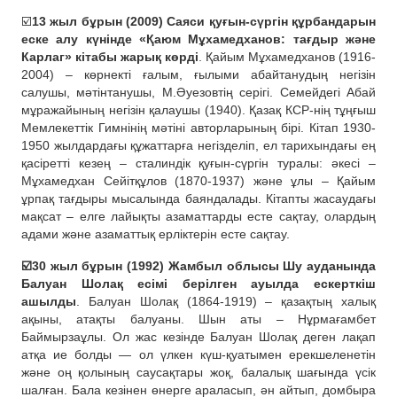
☑️
13 жыл бұрын (2009) Саяси қуғын-сүргін құрбандарын
еске алу күнінде «Қаюм Мұхамедханов: тағдыр және
Карлаг» кітабы жарық көрді
. Қайым Мұхамедханов (1916-
2004) – көрнекті ғалым, ғылыми абайтанудың негізін
салушы, мәтінтанушы, М.Әуезовтің серігі. Семейдегі Абай
мұражайының негізін қалаушы (1940). Қазақ КСР-нің тұңғыш
Мемлекеттік Гимнінің мәтіні авторларының бірі. Кітап 1930-
1950 жылдардағы құжаттарға негізделіп, ел тарихындағы ең
қасіретті кезең – сталиндік қуғын-сүргін туралы: әкесі –
Мұхамедхан Сейітқұлов (1870-1937) және ұлы – Қайым
ұрпақ тағдыры мысалында баяндалады. Кітапты жасаудағы
мақсат – елге лайықты азаматтарды есте сақтау, олардың
адами және азаматтық ерліктерін есте сақтау.
☑️30 жыл бұрын (1992) Жамбыл облысы Шу ауданында
Балуан Шолақ есімі берілген ауылда ескерткіш
ашылды
. Балуан Шолақ (1864-1919) – қазақтың халық
ақыны, атақты балуаны. Шын аты – Нұрмағамбет
Баймырзаұлы. Ол жас кезінде Балуан Шолақ деген лақап
атқа ие болды — ол үлкен күш-қуатымен ерекшеленетін
және оң қолының саусақтары жоқ, балалық шағында үсік
шалған. Бала кезінен өнерге араласып, ән айтып, домбыра