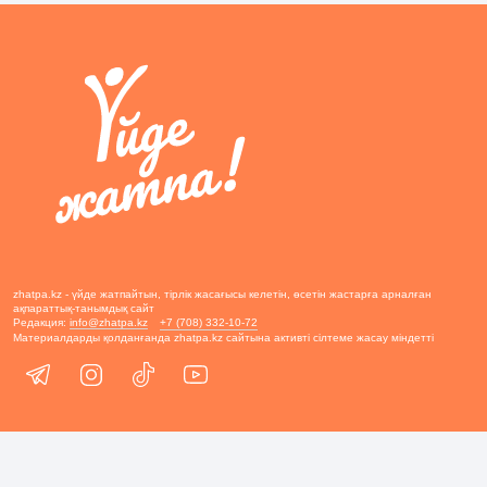
zhatpa.kz - үйде жатпайтын, тірлік жасағысы келетін, өсетін жастарға арналған
ақпараттық-танымдық сайт
Редакция:
info@zhatpa.kz
+7 (708) 332-10-72
Материалдарды қолданғанда zhatpa.kz сайтына активті сілтеме жасау міндетті