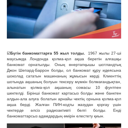
☑️
Бүгін банкоматтарға 55 жыл толды.
1967 жылы 27-ші
маусымда Лондонда қолма-қол ақша беретін алғашқы
банкомат орнатылды. Оның өнертапқышы шотландтық
Джон Шепард-Баррон болды, ол банкомат құру идеясына
шоколад сататын машинаның жұмысын көрді. Клиенттің
шотында ақшаның болуын тексеру мүмкін болмағандықтан,
алынатын қолма-қол ақшаның сомасы 10 фунтпен
шектелді. Бірінші банкомат картасыз болды және банктен
алдын-ала алуға болатын арнайы чектің орнына қолма-қол
ақша берді. Жалған ПИН-кодты жазудан қорғау үшін
чектерде әлсіз радиоактивті белгі болды. Енді
банкоматтарсыз адамдардың өмірін елестету қиын.