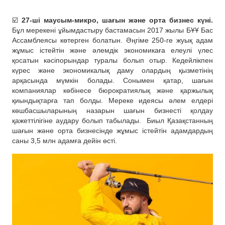
☑️
27-ші маусым-микро, шағын және орта бизнес күні.
Бұл мерекені ұйымдастыру бастамасын 2017 жылы БҰҰ Бас
Ассамблеясы көтерген болатын. Әңгіме 250-ге жуық адам
жұмыс істейтін және әлемдік экономикаға елеулі үлес
қосатын кәсіпорындар туралы болып отыр. Кедейлікпен
күрес және экономикалық даму олардың қызметінің
арқасында мүмкін болады. Сонымен қатар, шағын
компаниялар көбінесе бюрократиялық және қаржылық
қиындықтарға тап болды. Мереке идеясы әлем елдері
көшбасшыларының назарын шағын бизнесті қолдау
қажеттілігіне аудару болып табылады.
Биыл Қазақстанның
шағын және орта бизнесінде жұмыс істейтін адамдардың
саны 3,5 млн адамға дейін өсті.