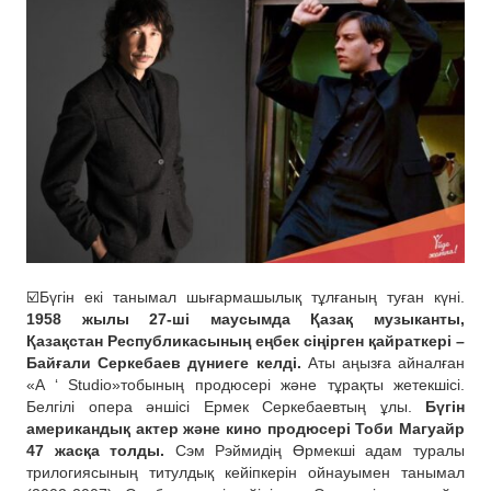
☑️Бүгін екі танымал шығармашылық тұлғаның туған күні.
1958 жылы 27-ші маусымда Қазақ музыканты,
Қазақстан Республикасының еңбек сіңірген қайраткері –
Байғали Серкебаев дүниеге келді.
Аты аңызға айналған
«A ‘ Studio»тобының продюсері және тұрақты жетекшісі.
Белгілі опера әншісі Ермек Серкебаевтың ұлы.
Бүгін
американдық актер және кино продюсері Тоби Магуайр
47 жасқа толды.
Сэм Рэймидің Өрмекші адам туралы
трилогиясының титулдық кейіпкерін ойнауымен танымал