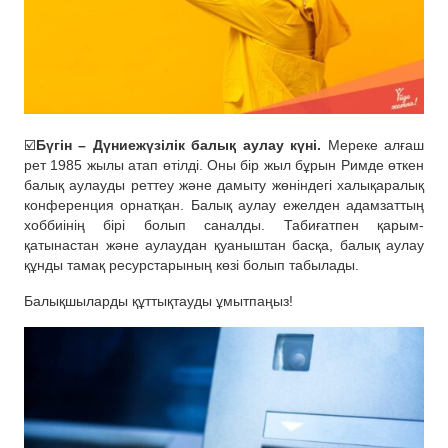
☑️
Бүгін – Дүниежүзілік балық аулау күні.
Мереке алғаш
рет 1985 жылы атап өтілді. Оны бір жыл бұрын Римде өткен
балық аулауды реттеу және дамыту жөніндегі халықаралық
конференция орнатқан. Балық аулау ежелден адамзаттың
хоббиінің бірі болып саналды. Табиғатпен қарым-
қатынастан және аулаудан қуаныштан басқа, балық аулау
құнды тамақ ресурстарының көзі болып табылады.
Балықшыларды құттықтауды ұмытпаңыз!