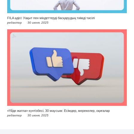
FILA әдісі: Уақыт пен міндеттерді басқарудың тиімді тәсілі
редактор
30 июня, 2025
«Үйде жатпа» күнтізбесі. 30 маусым: Есімдер, мерекелер, оқиғалар
редактор
30 июня, 2025