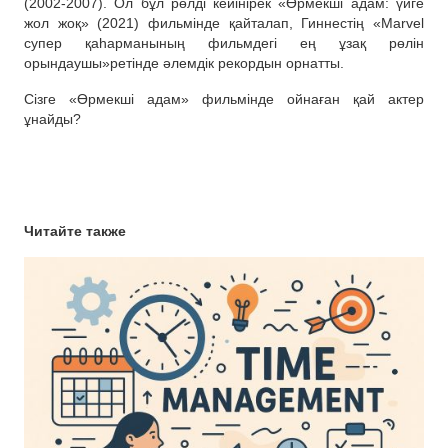
(2002-2007). Ол бұл рөлді кейінірек «Өрмекші адам: үйге
жол жоқ» (2021) фильмінде қайталап, Гиннестің «Marvel
супер қаһарманының фильмдегі ең ұзақ рөлін
орындаушы»ретінде әлемдік рекордын орнатты.
Сізге «Өрмекші адам» фильмінде ойнаған қай актер
ұнайды?
Читайте также