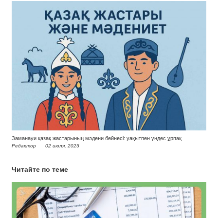
Заманауи қазақ жастарының мәдени бейнесі: уақытпен үндес ұрпақ
Редактор
02 июля, 2025
Читайте по теме