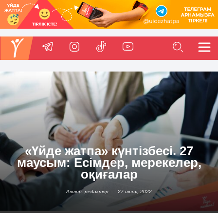
«Үйде жатпа» күнтізбесі. 27
маусым: Есімдер, мерекелер,
оқиғалар
Автор: редактор
27 июня, 2022