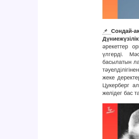
📌
Сондай-а
Дүниежүзілі
әрекеттер о
үлгерді. Мә
басылатын ла
тәуелділігіне
жеке деректе
Цукерберг ал
желідег бас т