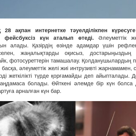
қ 28 ақпан интернетке тәуелділікпен күресу
к фейсбуксіз күн аталып өтеді.
Әлеуметтік же
рын алады. Қазірдің өзінде адамдар үшін рефле
селен, жаңалықтарды оқисыз, достарыңыздың
йк, фотосуреттерін тамашалау. Қолданушылардың 
н басқа, әлеуметтік желі жиі интрузивті жарнамамен, 
рді жеткілікті түрде қорғамайды деп айыпталады. 
аңдамаса болады. Өйткені әлемде бір күн болса 
артуға арналған күн бар.