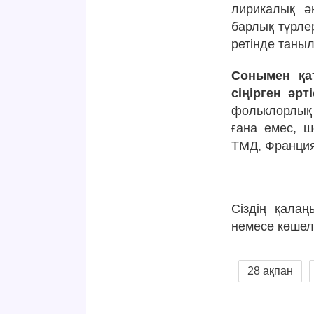
лирикалық ә
барлық түрлер
ретінде таныл
Сонымен қат
сіңірген әрт
фольклорлық 
ғана емес, ш
ТМД, Франция
Сіздің қала
немесе көшел
28 ақпан