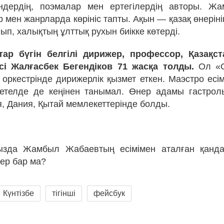
ндердің, поэмалар мен ертегілердің авторы. Жа
 мен жанрларда көрініс тапты. Ақын — қазақ өнерін
ып, халықтың ұлттық рухын биікке көтерді.
ар бүгін белгілі дирижер, профессор, Қазақс
ісі Жалғасбек Бегендіков 71 жасқа толды.
Ол «О
оркестрінде дирижерлік қызмет еткен. Маэстро есім
етелде де кеңінен танымал. Өнер адамы гастрол
, Дания, Қытай мемлекеттерінде болды.
ңызда Жамбыл Жабаевтың есімімен аталған қанда
ер бар ма?
Күнтізбе
тігінші
фейсбук