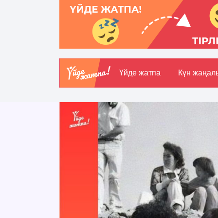
Үйде жатпа
Күн жаңал