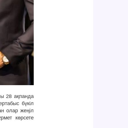
ы 28 ақпанда
ертабыс бүкіл
тан олар жеңіл
ұрмет көрсете