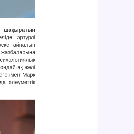
ге шақыратын
ліде әртүрлі
кске айналып
 жазбаларына
психологиялық
сондай-ақ желі
Дегенмен Марк
да әлеуметтік