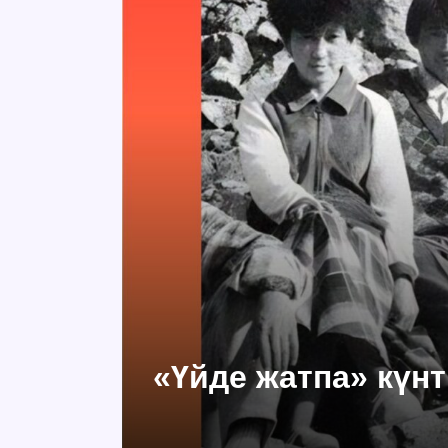
«Үйде жатпа» күнт