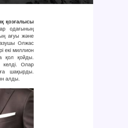
ық қозғалысы
ар одағының
ың ағуы және
 жазушы Олжас
і екі миллион
а қол қойды.
 келді. Олар
уға шақырды.
ын алды.