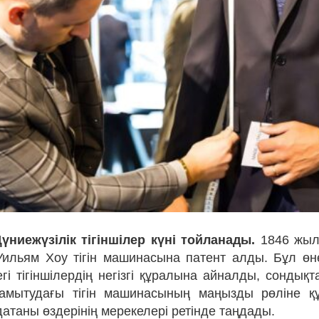
үниежүзілік тігіншілер күні тойланады.
1846 жыл
ильям Хоу тігін машинасына патент алды. Бұл өн
гі тігіншілердің негізгі құралына айналды, сондық
дамытудағы тігін машинасының маңызды рөліне қ
атаны өздерінің мерекелері ретінде таңдады.