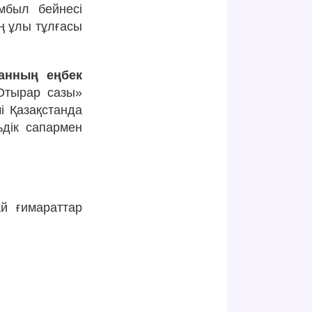
мбыл бейнесі
ің ұлы тұлғасы
танның еңбек
тырар сазы»
і Қазақстанда
ьдік сапармен
й ғимараттар