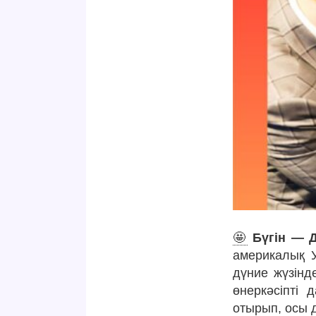
🤩
Бүгін — Д
америкалық У
дүние жүзінде
өнеркәсіпті 
отырып, осы д