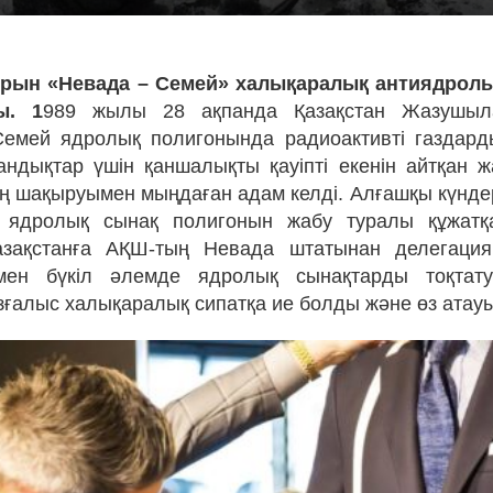
ұрын «Невада – Семей» халықаралық антиядрол
ы. 1
989 жылы 28 ақпанда Қазақстан Жазушыл
Семей ядролық полигонында радиоактивті газдард
андықтар үшін қаншалықты қауіпті екенін айтқан
ң шақыруымен мыңдаған адам келді. Алғашқы күндер
қ ядролық сынақ полигонын жабу туралы құжатқ
азақстанға АҚШ-тың Невада штатынан делегация
мен бүкіл әлемде ядролық сынақтарды тоқтат
ғалыс халықаралық сипатқа ие болды және өз атау