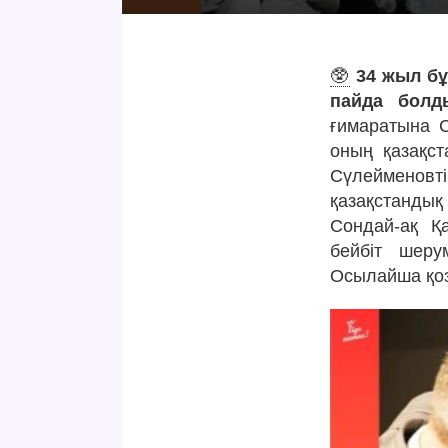
🥸
34 жыл б
пайда болд
ғимаратына 
оның қазақст
Сүлейменовті
қазақстанды
Сондай-ақ Қ
бейбіт шеру
Осылайша қоз