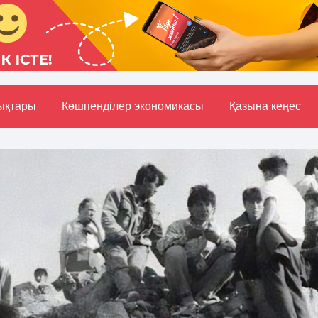
ықтары
Көшпенділер экономикасы
Қазына кеңес