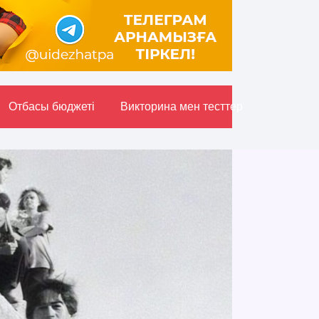
Отбасы бюджетi
Викторина мен тесттер