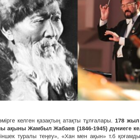
өмірге келген қазақтың атақты тұлғалары.
178 жыл 
ы ақыны Жамбыл Жабаев (1846-1945) дүниеге кел
іншек туралы теңеу», «Хан мен ақын» т.б қоғамды