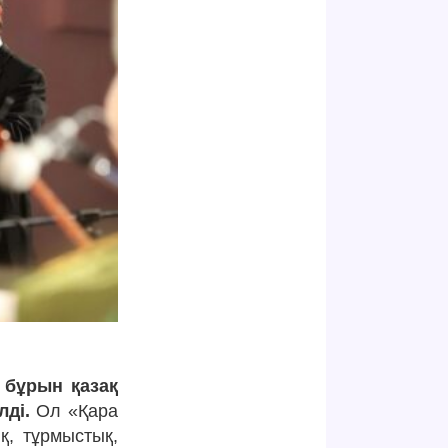
бұрын қазақ
ді.
Ол «Қара
қ, тұрмыстық,