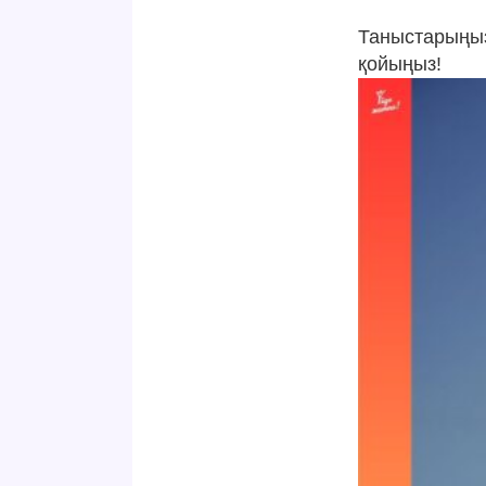
Таныстарыңыз
қойыңыз!