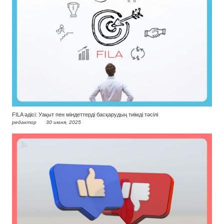
FILA әдісі: Уақыт пен міндеттерді басқарудың тиімді тәсілі
редактор
30 июня, 2025