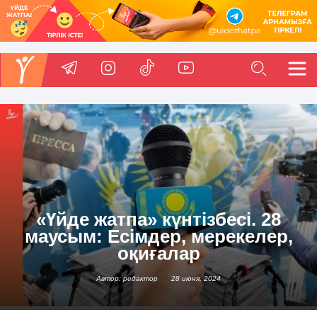
«Үйде жатпа» күнтізбесі. 28
маусым: Есімдер, мерекелер,
оқиғалар
Автор: редактор
28 июня, 2024