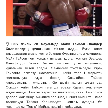
👌
1997 жылы 28 маусымда Майк Тайсон Эвандер
Холифилдтің құлағынан тістеп алды.
Бүкіл әлем
тамашалаған жекпе-жекте бокстан бұрынғы әлем чемпионы
Майк Тайсон чемпиондық титулды қорғап жатқан Эвандер
Холифилдті бетіне басын тигізгені үшін ашуланып,
құлағынан тістеп алады. Жекпе-жек тоқтатылады, бірақ
Тайсонға ескерту жасалғаннан кейін төреші жарысты
жалғастыруға рұқсат береді. Осылайша Тайсон
қарсыласының құлағының бір шетін жұлып алған еді.
Осыдан кейін Тайсон тағы да ереже бұзып, жекпе-жек
тоқтатылады. Тайсон жарыстан шеттетіліп, оған 3 миллион
доллар көлемінде айыппұл салынады. 2009 жылы танымал
телешоуда Тайсон Холифилдтен кешірім сұрады. Өз
кезегінде ол “Темір” Майкты кешіріп, қабылдады.