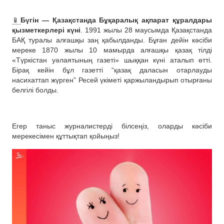
📱
Бүгін — Қазақстанда Бұқаралық ақпарат құралдары
қызметкерлері күні
. 1991 жылы 28 маусымда Қазақстанда
БАҚ туралы алғашқы заң қабылданды. Бұған дейін кәсіби
мереке 1870 жылы 10 мамырда алғашқы қазақ тілді
«Түркістан уәлаятының газеті» шыққан күні аталып өтті.
Бірақ кейін бұл газетті “қазақ даласын отарлауды
насихаттап жүрген” Ресей үкіметі қаржыландырып отырғаны
белгілі болды.
Егер таныс журналистерді білсеңіз, оларды кәсіби
мерекесімен құттықтап қойыңыз!