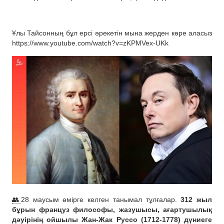
Ұлы Тайсонның бұл ерсі әрекетін мына жерден көре аласыз
https://www.youtube.com/watch?v=zKPMVex-UKk
👥
28 маусым өмірге келген танымал тұлғалар.
312 жыл
бұрын француз философы, жазушысы, ағартушылық
дәуірінің ойшылы Жан-Жак Руссо (1712-1778) дүниеге