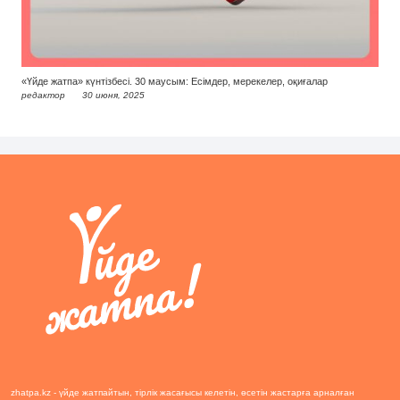
«Үйде жатпа» күнтізбесі. 30 маусым: Есімдер, мерекелер, оқиғалар
редактор
30 июня, 2025
zhatpa.kz - үйде жатпайтын, тірлік жасағысы келетін, өсетін жастарға арналған