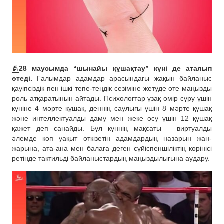
🫂
28 маусымда “шынайы құшақтау” күні де аталып
өтеді.
Ғалымдар адамдар арасындағы жақын байланыс
қауіпсіздік пен ішкі тепе-теңдік сезіміне жетуде өте маңызды
роль атқаратынын айтады. Психологтар ұзақ өмір сүру үшін
күніне 4 мәрте құшақ, деннің саулығы үшін 8 мәрте құшақ
және интеллектуалды даму мен жеке өсу үшін 12 құшақ
қажет деп санайды. Бұл күннің мақсаты – виртуалды
әлемде көп уақыт өткізетін адамдардың назарын жан-
жарына, ата-ана мен балаға деген сүйіспеншіліктің көрінісі
ретінде тактильді байланыстардың маңыздылығына аудару.