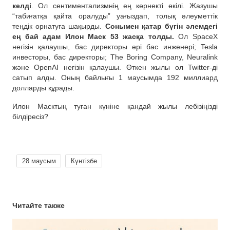
келді
. Ол сентиментализмнің ең көрнекті өкілі. Жазушы
“табиғатқа қайта оралуды” уағыздап, толық әлеуметтік
теңдік орнатуға шақырды.
Сонымен қатар бүгін әлемдегі
ең бай адам Илон Маск 53 жасқа толды.
Ол SpaceX
негізін қалаушы, бас директоры әрі бас инженері; Tesla
инвесторы, бас директоры; The Boring Company, Neuralink
және OpenAI негізін қалаушы. Өткен жылы ол Twitter-ді
сатып алды. Оның байлығы 1 маусымда 192 миллиард
долларды құрады.
Илон Масктың туған күніне қандай жылы лебізіңізді
білдіресіз?
28 маусым
Күнтізбе
Читайте также