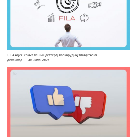
FILA әдісі: Уақыт пен міндеттерді басқарудың тиімді тәсілі
редактор
30 июня, 2025