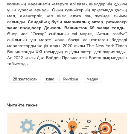
қоғамның мәдениетін көтеруге әрі қазақ әйелдерінің құқығы
үшін күреске арнады. Оның күш-жігерінің арқасында қалың
мал, әмеңгерлік, көп әйел алуға заң жүзінде тыйым
салынды.
Сондай-ақ бүгін америкалық актер, режиссер
және продюсер Дензель Вашингтон 69 жасқа толды.
Өнер иесі “Оскар” сыйлығын екі мәрте, “Алтын глобус”
сыйлығын үш мәрте және басқа да көптеген беделді
марапаттарды жеңіп алды. 2020 жылы The New York Times
Вашингтонды ХХІ ғасырдың ең ұлы актері деп жариялады.
Ал 2022 жылы Джо Байден Президенттік Бостандық медалін
табыстады.
28 желтоқсан
кино
Күнтізбе
медеу
Читайте также