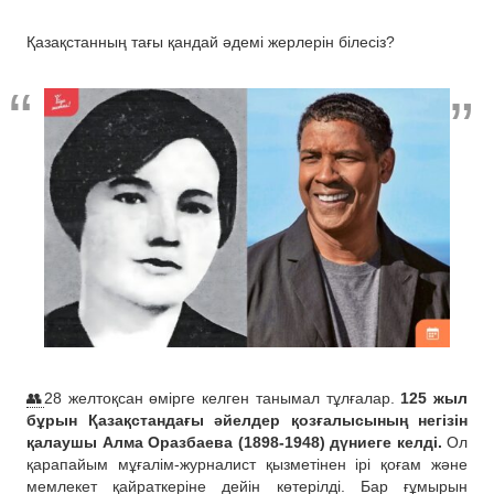
Қазақстанның тағы қандай әдемі жерлерін білесіз?
👥
28 желтоқсан өмірге келген танымал тұлғалар.
125 жыл
бұрын Қазақстандағы әйелдер қозғалысының негізін
қалаушы Алма Оразбаева (1898-1948) дүниеге келді.
Ол
қарапайым мұғалім-журналист қызметінен ірі қоғам және
мемлекет қайраткеріне дейін көтерілді. Бар ғұмырын