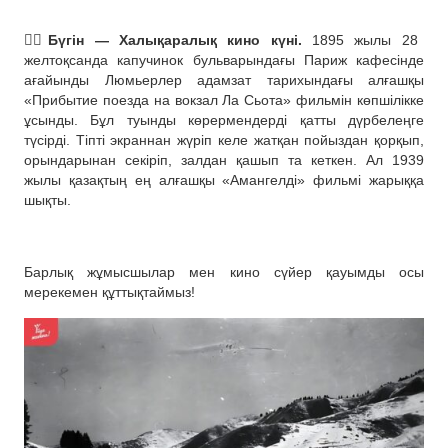
👍🏻
Бүгін — Халықаралық кино күні.
1895 жылы 28
желтоқсанда капучинок бульварындағы Париж кафесінде
ағайынды Люмьерлер адамзат тарихындағы алғашқы
«Прибытие поезда на вокзал Ла Сьота» фильмін көпшілікке
ұсынды. Бұл туынды көрермендерді қатты дүрбелеңге
түсірді. Тіпті экраннан жүріп келе жатқан пойыздан қорқып,
орындарынан секіріп, залдан қашып та кеткен. Ал 1939
жылы қазақтың ең алғашқы «Амангелді» фильмі жарыққа
шықты.
Барлық жұмысшылар мен кино сүйер қауымды осы
мерекемен құттықтаймыз!