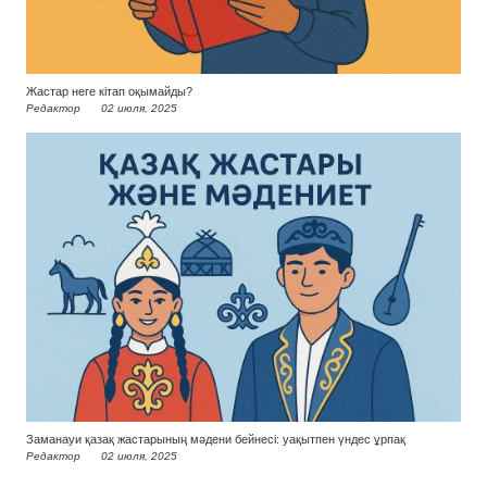
Жастар неге кітап оқымайды?
Редактор
02 июля, 2025
Заманауи қазақ жастарының мәдени бейнесі: уақытпен үндес ұрпақ
Редактор
02 июля, 2025