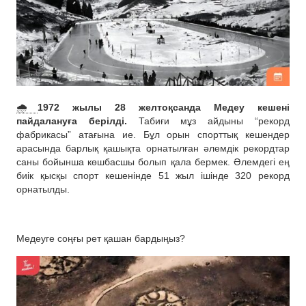
🌧
1972 жылы 28 желтоқсанда Медеу кешені
пайдалануға берілді.
Табиғи мұз айдыны “рекорд
фабрикасы” атағына ие. Бұл орын спорттық кешендер
арасында барлық қашықта орнатылған әлемдік рекордтар
саны бойынша көшбасшы болып қала бермек. Әлемдегі ең
биік қысқы спорт кешенінде 51 жыл ішінде 320 рекорд
орнатылды.
Медеуге соңғы рет қашан бардыңыз?