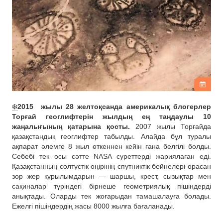
❄️
2015
жылы 28 желтоқсанда америкалық блогерлер
Торғай геоглифтерін жылдың ең таңдаулы 10
жаңалығының қатарына қосты.
2007 жылы Торғайда
қазақстандық геоглифтер табылды. Алайда бұл туралы
ақпарат әлемге 8 жыл өткеннен кейін ғана белгілі болды.
Себебі тек осы сәтте NASA суреттерді жариялаған еді.
Қазақстанның солтүстік өңірінің спутниктік бейнелері орасан
зор жер құрылымдарын — шаршы, крест, сызықтар мен
сақиналар түріндегі бірнеше геометриялық пішіндерді
анықтады. Оларды тек жоғарыдан тамашалауға болады.
Ежелгі пішіндердің жасы 8000 жылға бағаланады.