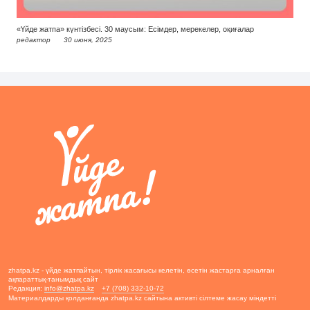
«Үйде жатпа» күнтізбесі. 30 маусым: Есімдер, мерекелер, оқиғалар
редактор
30 июня, 2025
zhatpa.kz - үйде жатпайтын, тірлік жасағысы келетін, өсетін жастарға арналған
ақпараттық-танымдық сайт
Редакция:
info@zhatpa.kz
+7 (708) 332-10-72
Материалдарды қолданғанда zhatpa.kz сайтына активті сілтеме жасау міндетті