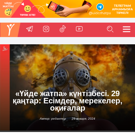
«Үйде жатпа» күнтізбесі. 29
қаңтар: Есімдер, мерекелер,
оқиғалар
Автор: редактор
29 января, 2024