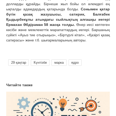
долларды құрайды. Бірнеше жыл бойы ол әлемдегі ең
ықпалды адамдардың қатарында болды.
Сонымен қатар
бүгін қазақ жазушысы, сатирик, Балғабек
Қыдырбекұлы атындағы сыйлықтың алғашқы иегері
Ермахан Әбдіраман 58 жасқа толды.
Өнер иесі көптеген
кәсіби және мемлекеттік марапаттардың иегері. Баршаның
сүйікті «Ауыз тие отырыңыз», «Біртүрлі кітап», «Қазіргі қазақ
сатирасы» және т.б. шығармаларының авторы.
29 қаңтар
Күнтізбе
марка
ядро
Читайте также