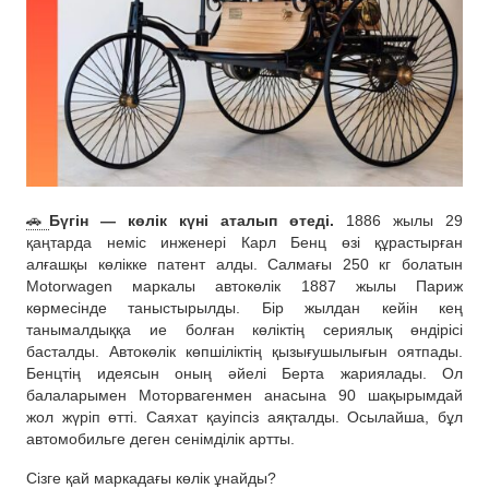
🚗
Бүгін — көлік күні аталып өтеді.
1886 жылы 29
қаңтарда неміс инженері Карл Бенц өзі құрастырған
алғашқы көлікке патент алды. Салмағы 250 кг болатын
Motorwagen маркалы автокөлік 1887 жылы Париж
көрмесінде таныстырылды. Бір жылдан кейін кең
танымалдыққа ие болған көліктің сериялық өндірісі
басталды. Автокөлік көпшіліктің қызығушылығын оятпады.
Бенцтің идеясын оның әйелі Берта жариялады. Ол
балаларымен Моторвагенмен анасына 90 шақырымдай
жол жүріп өтті. Саяхат қауіпсіз аяқталды. Осылайша, бұл
автомобильге деген сенімділік артты.
Сізге қай маркадағы көлік ұнайды?