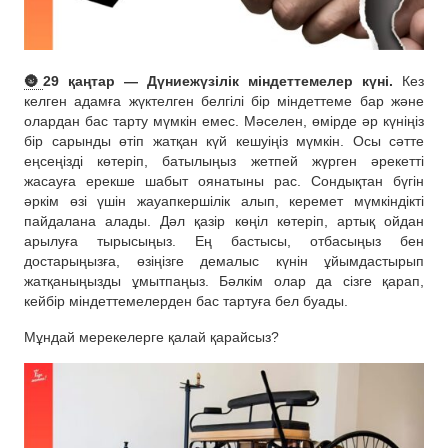
🌚
29 қаңтар — Дүниежүзілік міндеттемелер күні.
Кез
келген адамға жүктелген белгілі бір міндеттеме бар және
олардан бас тарту мүмкін емес. Мәселен, өмірде әр күніңіз
бір сарынды өтіп жатқан күй кешуіңіз мүмкін. Осы сәтте
еңсеңізді көтеріп, батылыңыз жетпей жүрген әрекетті
жасауға ерекше шабыт оянатыны рас. Сондықтан бүгін
әркім өзі үшін жауапкершілік алып, керемет мүмкіндікті
пайдалана алады. Дәл қазір көңіл көтеріп, артық ойдан
арылуға тырысыңыз. Ең бастысы, отбасыңыз бен
достарыңызға, өзіңізге демалыс күнін ұйымдастырып
жатқаныңызды ұмытпаңыз. Бәлкім олар да сізге қарап,
кейбір міндеттемелерден бас тартуға бел буады.
Мұндай мерекелерге қалай қарайсыз?