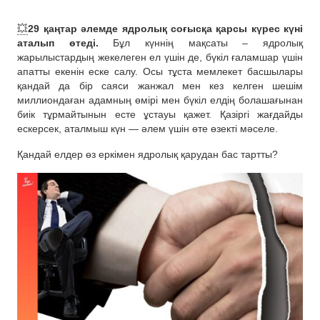
💥
29 қаңтар әлемде ядролық соғысқа қарсы күрес күні
аталып өтеді.
Бұл күннің мақсаты – ядролық
жарылыстардың жекелеген ел үшін де, бүкіл ғаламшар үшін
апатты екенін еске салу. Осы тұста мемлекет басшылары
қандай да бір саяси жанжал мен кез келген шешім
миллиондаған адамның өмірі мен бүкіл елдің болашағынан
биік тұрмайтынын есте ұстауы қажет. Қазіргі жағдайды
ескерсек, аталмыш күн — әлем үшін өте өзекті мәселе.
Қандай елдер өз еркімен ядролық қарудан бас тартты?