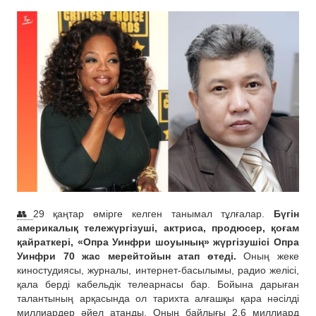
👥
29 қаңтар өмірге келген танымал тұлғалар.
Бүгін
америкалық тележүргізуші, актриса, продюсер, қоғам
қайраткері, «Опра Уинфри шоуының» жүргізушісі Опра
Уинфри 70 жас мерейтойын атап өтеді.
Оның жеке
киностудиясы, журналы, интернет-басылымы, радио желісі,
қала берді кабельдік телеарнасы бар. Бойына дарыған
талантының арқасында ол тарихта алғашқы қара нәсілді
миллиардер әйел атанды. Оның байлығы 2,6 миллиард