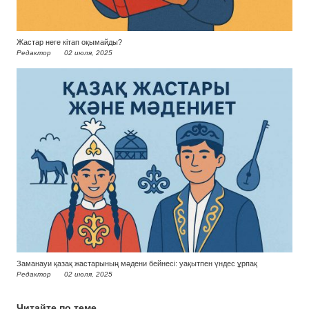
Жастар неге кітап оқымайды?
Редактор
02 июля, 2025
Заманауи қазақ жастарының мәдени бейнесі: уақытпен үндес ұрпақ
Редактор
02 июля, 2025
Читайте по теме