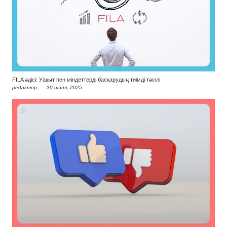
FILA әдісі: Уақыт пен міндеттерді басқарудың тиімді тәсілі
редактор
30 июня, 2025