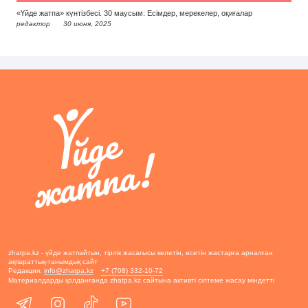
«Үйде жатпа» күнтізбесі. 30 маусым: Есімдер, мерекелер, оқиғалар
редактор
30 июня, 2025
zhatpa.kz - үйде жатпайтын, тірлік жасағысы келетін, өсетін жастарға арналған
ақпараттық-танымдық сайт
Редакция:
info@zhatpa.kz
+7 (708) 332-10-72
Материалдарды қолданғанда zhatpa.kz сайтына активті сілтеме жасау міндетті