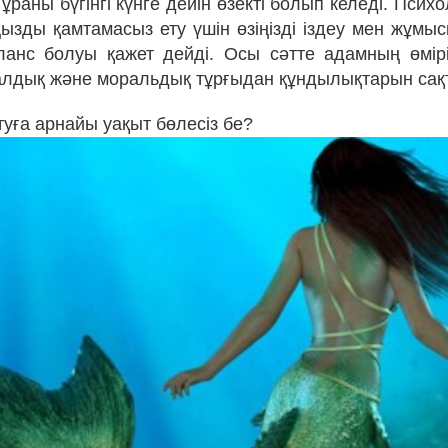
 ұраны бүгінгі күнге дейін өзекті болып келеді. Психол
ызды қамтамасыз ету үшін өзіңізді іздеу мен жұмыс
анс болуы қажет дейді. Осы сәтте адамның өмірі
алдық және моральдық тұрғыдан құндылықтарын сақ
туға арнайы уақыт бөлесіз бе?