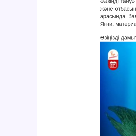
«Өзіңді тану»
және отбасың
арасында бал
Яғни, матери
Өзіңізді дамы