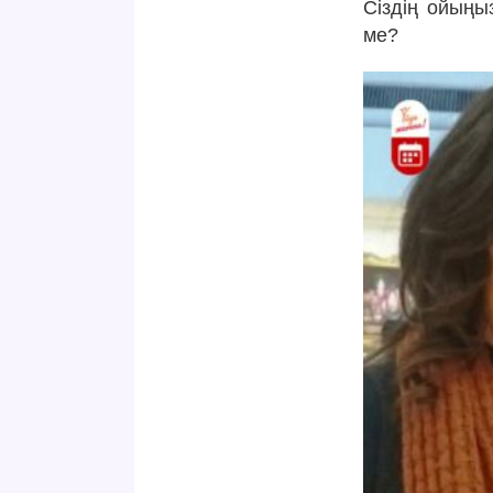
Сіздің ойыңыз
ме?