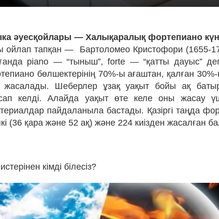
ыка әуесқойлары — Халықаралық фортепиано күнін
ы ойлап тапқан —
Бартоломео Кристофори (1655-17
рғанда piano — “тыныш”, forte — “қатты дауыс” д
ортепиано бөлшектерінің 70%-ы ағаштан, қалған 30%
н жасалады. Шеберлер ұзақ уақыт бойы ақ баты
асап келді. Алайда уақыт өте келе оны жасау үш
атериалдар пайдаланыла бастады. Қазіргі таңда фо
кі (36 қара және 52 ақ) және 224 киізден жасалған б
истерінен кімді білесіз?