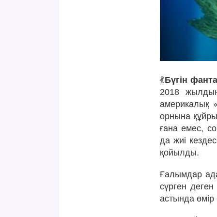
💃
Бүгін фанта
2018 жылдың
америкалық «
орнына құйрығ
ғана емес, с
да жиі кезде
қойылды.
Ғалымдар ада
сүрген деген
астында өмір 