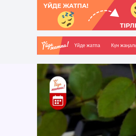
Үйде жатпа
Күн жаңал