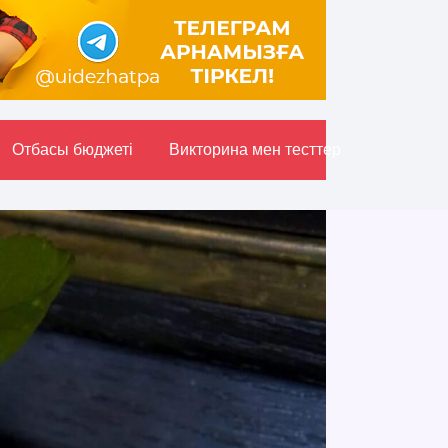
Отбасы бюджетi
Викторина мен тесттер