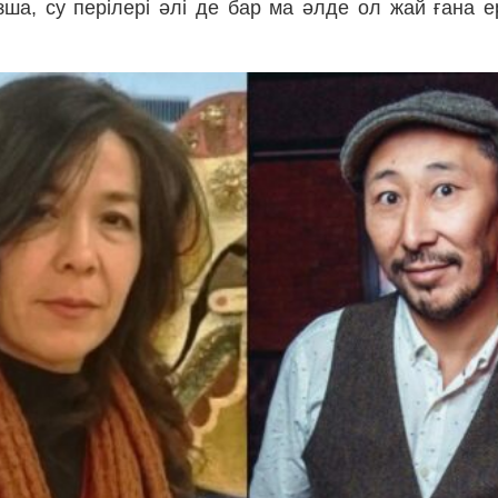
ша, су перілері әлі де бар ма әлде ол жай ғана ер