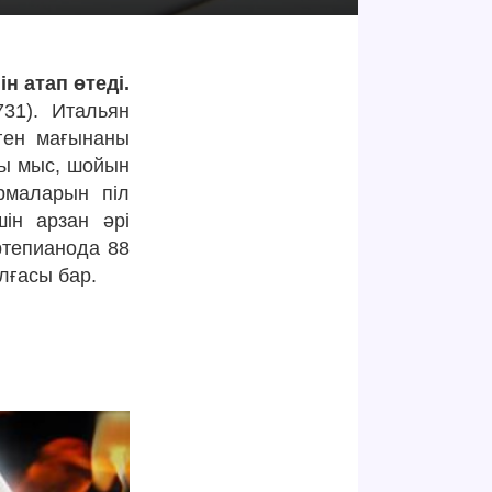
 атап өтеді.
31).
Итальян
еген мағынаны
-ы мыс, шойын
рмаларын піл
ін арзан әрі
ртепианода 88
алғасы бар.