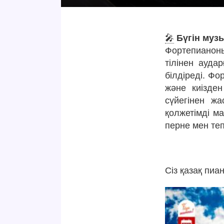
🎤
Бүгін муз
Фортепианон
тілінен ауда
білдіреді. Ф
және киізде
сүйегінен ж
қолжетімді м
перне мен теп
Сіз қазақ пиан