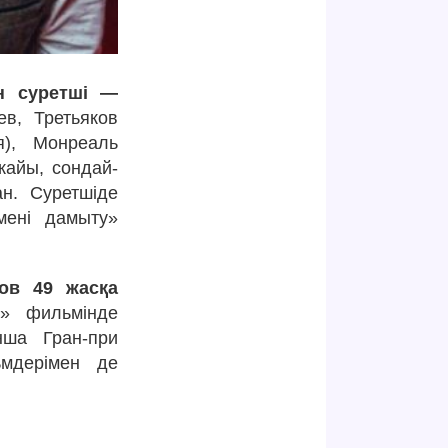
ін суретші —
в, Третьяков
я), Монреаль
жайы, сондай-
ан. Суретшіде
емені дамыту»
ов 49 жасқа
» фильмінде
нша Гран-при
ьмдерімен де