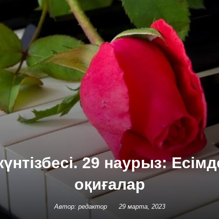
күнтізбесі. 29 наурыз: Есімд
оқиғалар
Автор: редактор
29 марта, 2023