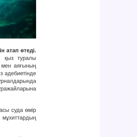
н атап өтеді.
і қыз туралы
і мен аяғының
з әдебиетінде
журналдарында
мұражайларына
асы суда өмір
н мұхиттардың