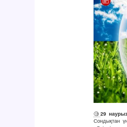
🧐
29 наурыз
Сондықтан үн