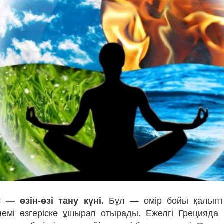
 — өзін-өзі тану күні.
Бұл — өмір бойы қалыпта
емі өзгеріске ұшырап отырады. Ежелгі Грецияда