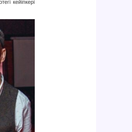
тегі кейіпкері