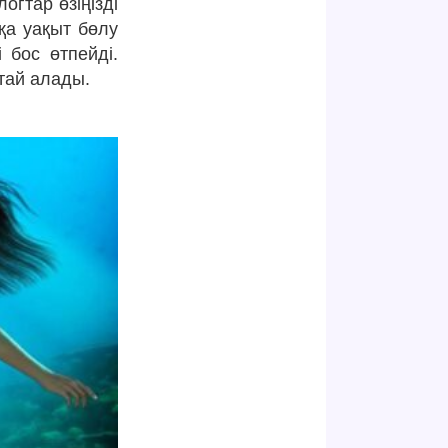
огтар өзіңізді
қа уақыт бөлу
 бос өтпейді.
тай алады.