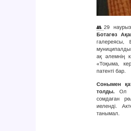
👥
29 наурыз
Ботагөз Ақа
галереясы, 
муниципалдық
ақ әлемнің к
«Тоқыма, кер
патенті бар.
Сонымен қа
толды.
Ол 20
сомдаған рө
иеленді. Ак
танымал.