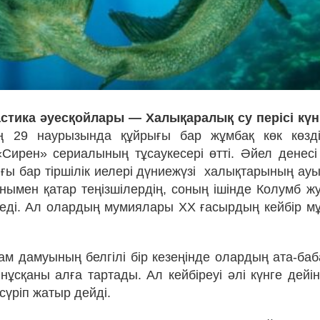
стика әуесқойлары — Халықаралық су перісі күні
 29 наурызында құйрығы бар жұмбақ көк көзд
Сирен» сериалының тұсаукесері өтті. Әйел денес
ы бар тіршілік иелері дүниежүзі
халықтарының ауы
онымен қатар теңізшілердің, соның ішінде Колумб 
седі. Ал олардың мумиялары XX ғасырдың кейбір 
м дамуының белгілі бір кезеңінде олардың ата-баб
 нұсқаны алға тартады. Ал кейбіреуі әлі күнге дейі
сүріп жатыр дейді.