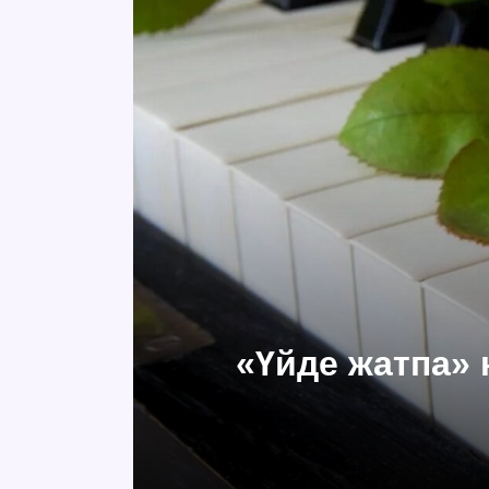
«Үйде жатпа» 