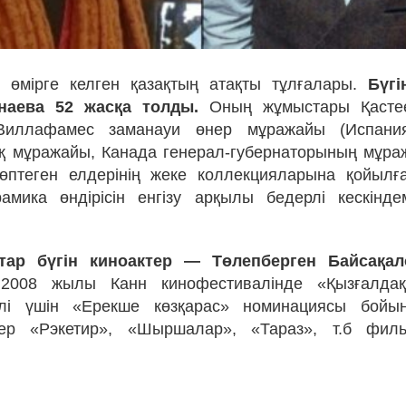
 өмірге келген қазақтың атақты тұлғалары.
Бүг
наева 52 жасқа толды.
Оның жұмыстары Қастее
Виллафамес заманауи өнер мұражайы (Испани
 мұражайы, Канада генерал-губернаторының мұра
өптеген елдерінің жеке коллекцияларына қойылғ
амика өндірісін енгізу арқылы бедерлі кескінд
тар бүгін киноактер — Төлепберген Байсақал
08 жылы Канн кинофестивалінде «Қызғалдақ
лі үшін «Ерекше көзқарас» номинациясы бойы
тер «Рэкетир», «Шыршалар», «Тараз», т.б фил