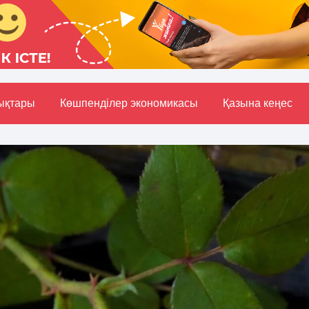
ықтары
Көшпенділер экономикасы
Қазына кеңес