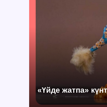
«Үйде жатпа» күнт