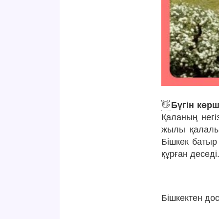
👋
Бүгін көрш
Қаланың негі
жылы қалалық
Бішкек батыр
құрған деседі
Бішкектен до