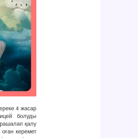
мереке 4 жасар
лицей болуды
арашалап қалу
 оған керемет