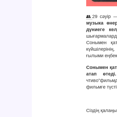
👥
29 сәуір —
музыка өнер
дүниеге кел
шығармаларды
Сонымен қат
күйшілеріні
ғылыми еңбек
Сонымен қат
атап өтеді.
чтиво”фильмд
фильмге түсті
Сіздің қалаң