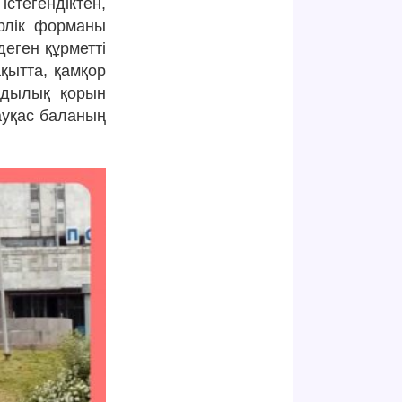
стегендіктен,
рлік форманы
деген құрметті
қытта, қамқор
мдылық қорын
ауқас баланың