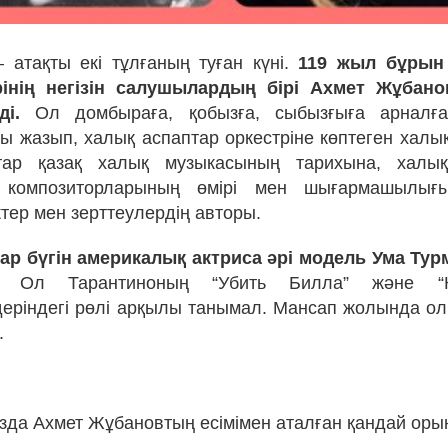
 атақты екі тұлғаның туған күні.
119 жыл бұрын 
інің негізін салушылардың бірі Ахмет Жұбанов
ді.
Ол домбыраға, қобызға, сыбызғыға арналға
 жазып, халық аспаптар оркестріне көптеген халық 
ар қазақ халық музыкасының тарихына, халық 
ң, композиторларының өмірі мен шығармашылығ
тер мен зерттеулердің авторы.
ар бүгін америкалық актриса әрі модель Ума Тур
Ол Тарантиноның “Убить Билла” және “Кр
еріндегі рөлі арқылы танымал. Мансап жолында ол
.
ызда Ахмет Жұбановтың есімімен аталған қандай оры