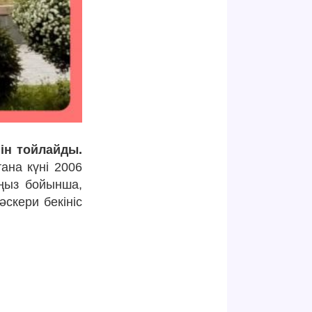
нін тойлайды.
ана күні 2006
Аңыз бойынша,
скери бекініс