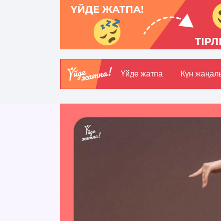
Үйде жатпа
Күн жаңал