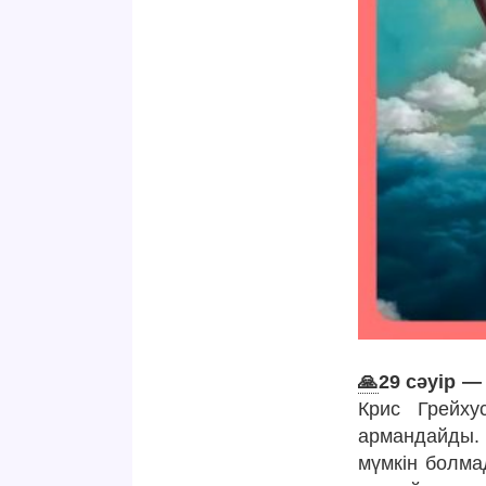
🙏
29 сәуір —
Крис Грейху
армандайды. 
мүмкін болма