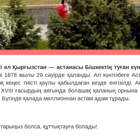
і ел Қырғызстан — астанасы Бішкектің туған кү
зі 1878 жылы 29 сәуірде қаланды. Ал күнтізбеге Аст
 кеңес тиісті қаулы қабылдаған кезде енгізілді. 
 XVIII ғасырдың аяғында болашақ қаланың орнына ә
. Бүгінде қалада миллионнан астам адам тұрады.
старыңыз болса, құттықтауға болады!