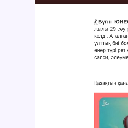
💃
Бүгін ЮНЕ
жылы 29 сәуі
келді. Аталға
ұлттық биі б
өнер түрі рет
саяси, әлеуме
Қазақтың қанд