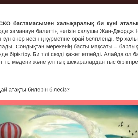
СКО бастамасымен халықаралық би күні аталып
рде заманауи балеттің негізін салушы Жан-Джордж 
н күн өнер иесінің құрметіне орай белгіленді. Әр халы
олады. Сондықтан мерекенің басты мақсаты – барлық 
інде біріктіру. Би тілі сөзді қажет етпейді. Алайда ол
ттік, мәдени және ұлттық шекаралардан тыс біріктір
ай атақты билерін білесіз?