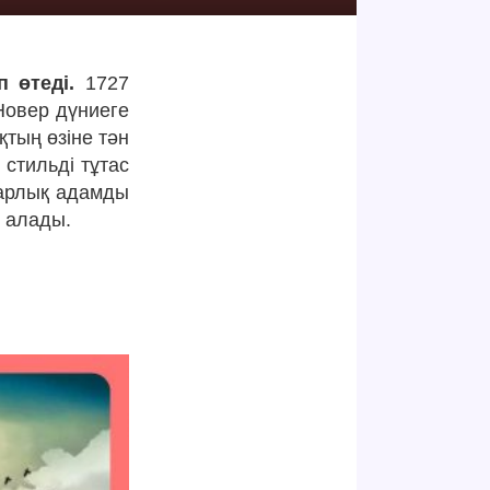
 өтеді.
1727
Новер дүниеге
қтың өзіне тән
стильді тұтас
 барлық адамды
е алады.