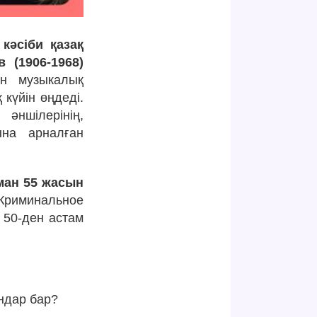
кәсіби қазақ
 (1906-1968)
н музыкалық
күйін өңдеді.
әншілерінің,
ына арналған
ман 55 жасын
иминальное
 50-ден астам
ндар бар?