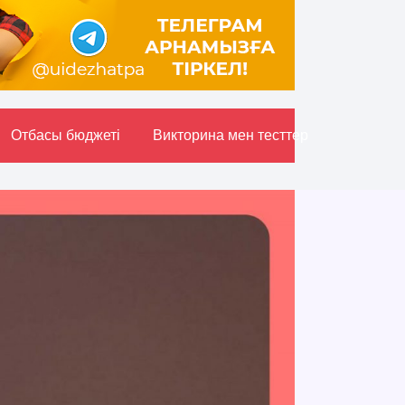
Отбасы бюджетi
Викторина мен тесттер