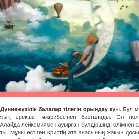
 Дүниежүзілік балалар тілегін орындау кү
ні. Бұл 
стың ерекше тәжірибесінен басталады. Ол по
Алайда лейкемиямен ауырған бүлдіршінді өлімнен 
ды. Мұны естіген Кристің ата-анасының жақын досы