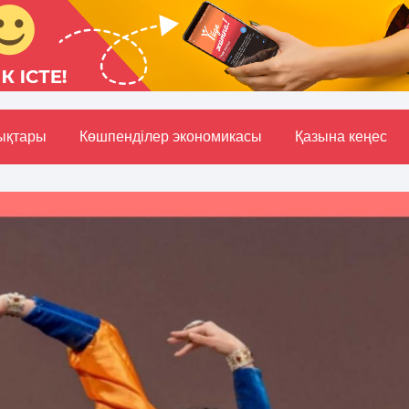
ықтары
Көшпенділер экономикасы
Қазына кеңес