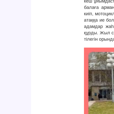
кеш ұйымдаст
балаға арма
киіп, мотоцик
атаққа ие бо
адамдар жаһ
құрды. Жыл с
тілегін орынд