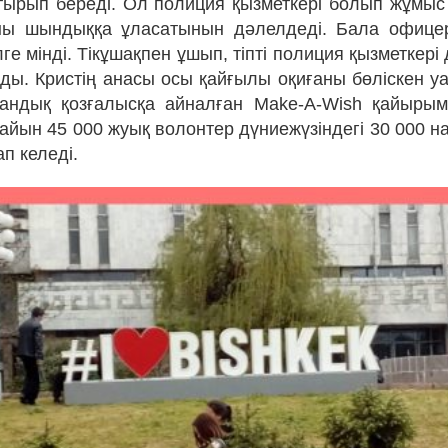
ырып береді. Ол полиция қызметкері болып жұмыс і
ны шындыққа ұласатынын дәлелдеді. Бала офице
лге мінді. Тікұшақпен ұшып, тіпті полиция қызметкері 
лды. Кристің анасы осы қайғылы оқиғаны бөліскен уа
андық қозғалысқа айналған Make-A-Wish қайыры
айын 45 000 жуық волонтер дүниежүзіндегі 30 000 н
ап келеді.