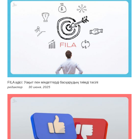
FILA әдісі: Уақыт пен міндеттерді басқарудың тиімді тәсілі
редактор
30 июня, 2025