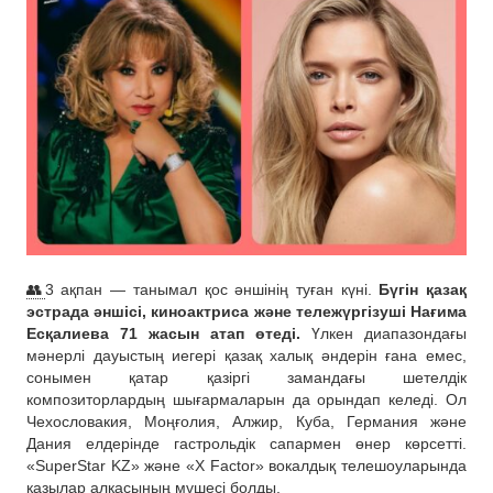
👥
3 ақпан — танымал қос әншінің туған күні.
Бүгін қазақ
эстрада әншісі, киноактриса және тележүргізуші Нағима
Есқалиева 71 жасын атап өтеді.
Үлкен диапазондағы
мәнерлі дауыстың иегері қазақ халық әндерін ғана емес,
сонымен қатар қазіргі замандағы шетелдік
композиторлардың шығармаларын да орындап келеді. Ол
Чехословакия, Моңғолия, Алжир, Куба, Германия және
Дания елдерінде гастрольдік сапармен өнер көрсетті.
«SuperStar KZ» және «X Factor» вокалдық телешоуларында
қазылар алқасының мүшесі болды.