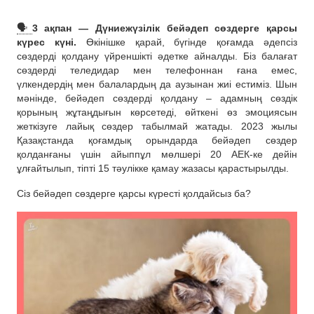
🗣
3 ақпан — Дүниежүзілік бейәдеп сөздерге қарсы
күрес күні.
Өкінішке қарай, бүгінде қоғамда әдепсіз
сөздерді қолдану үйреншікті әдетке айналды. Біз балағат
сөздерді теледидар мен телефоннан ғана емес,
үлкендердің мен балалардың да аузынан жиі естиміз. Шын
мәнінде, бейәдеп сөздерді қолдану – адамның сөздік
қорының жұтаңдығын көрсетеді, өйткені өз эмоциясын
жеткізуге лайық сөздер табылмай жатады. 2023 жылы
Қазақстанда қоғамдық орындарда бейәдеп сөздер
қолданғаны үшін айыппұл мөлшері 20 АЕК-ке дейін
ұлғайтылып, тіпті 15 тәулікке қамау жазасы қарастырылды.
Сіз бейәдеп сөздерге қарсы күресті қолдайсыз ба?