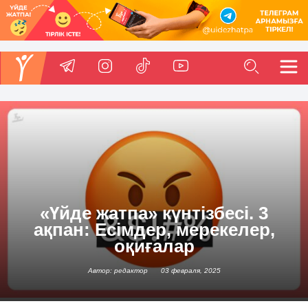
«Үйде жатпа» күнтізбесі. 3
ақпан: Есімдер, мерекелер,
оқиғалар
Автор: редактор
03 февраля, 2025