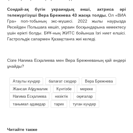
Сондай-ақ бүгін украиндық әнші, актриса әрі
тележүргізуші Вера Брежнева 43 жасқа толды.
Ол «ВИА
Гра» поп-тобының экс-мүшесі. 2022 жылы наурызда
Ресейден Польшаға көшіп, украин босқындарына көмектесу
үшін ерікті болды. БҰҰ-ның ЖИТС бойынша Ізгі ниет елшісі.
Гастрольдік сапармен Қазақстанға жиі келеді.
Сізге Нағима Есқалиева мен Вера Брежневаның қай әндері
ұнайды?
Атаулы күндер
балағат сөздер
Вера Брежнева
Жансая Абдумалик
Күнтізбе
мереке
Нағима Есқалиева
нәзіктік
оқиғалар
танымал адамдар
тарих
туған күндер
Читайте также