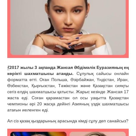
💃
2017 жылы 3 ақпанда Жансая Әбдімәлік Еуразияның ең
көрікті шахматшысы атанды.
Сұлулық сайысы онлайн
форматта өтті. Оған Польша, Әзірбайжан, Үндістан, Иран,
Өзбекстан, Қырғызстан, Тәжікстан және Қазақстан сияқты
сегіз елдің шахматшысы қатысты. Жарыс кезінде Жансая 17
жаста еді. Соған қарамастан ол осы уақытта Қазақстан
чемпионы әрі 20 жасқа дейінгі Азияның үздік шахматшысы
атағын иеленген еді.
Ал сіз қазақ қыздарының арасында кімді сұлу деп санайсыз?