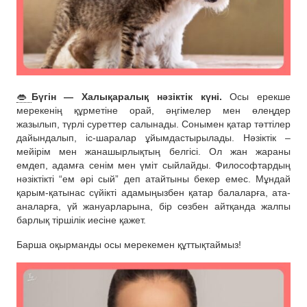
👄
Бүгін — Халықаралық нәзіктік күні.
Осы ерекше
мерекенің құрметіне орай, әңгімелер мен өлеңдер
жазылып, түрлі суреттер салынады. Сонымен қатар тәттілер
дайындалып, іс-шаралар ұйымдастырылады. Нәзіктік –
мейірім мен жанашырлықтың белгісі. Ол жан жараны
емдеп, адамға сенім мен үміт сыйлайды. Философтардың
нәзіктікті “ем әрі сый” деп атайтыны бекер емес. Мұндай
қарым-қатынас сүйікті адамыңызбен қатар балаларға, ата-
аналарға, үй жануарларына, бір сөзбен айтқанда жалпы
барлық тіршілік иесіне қажет.
Барша оқырманды осы мерекемен құттықтаймыз!