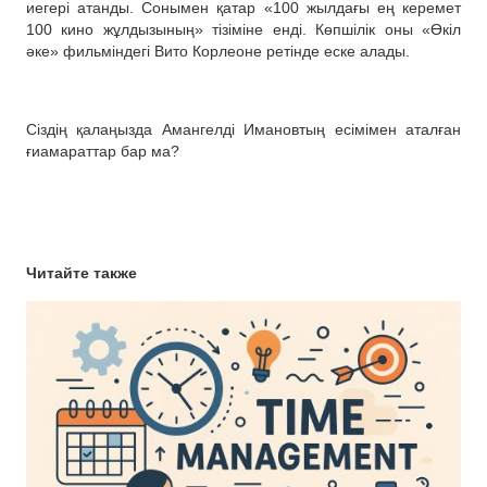
иегері атанды. Сонымен қатар «100 жылдағы ең керемет
100 кино жұлдызының» тізіміне енді. Көпшілік оны «Өкіл
әке» фильміндегі Вито Корлеоне ретінде еске алады.
Сіздің қалаңызда Амангелді Имановтың есімімен аталған
ғиамараттар бар ма?
Читайте также