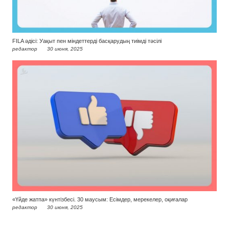
FILA әдісі: Уақыт пен міндеттерді басқарудың тиімді тәсілі
редактор
30 июня, 2025
«Үйде жатпа» күнтізбесі. 30 маусым: Есімдер, мерекелер, оқиғалар
редактор
30 июня, 2025