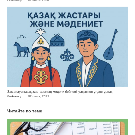
Заманауи қазақ жастарының мәдени бейнесі: уақытпен үндес ұрпақ
Редактор
02 июля, 2025
Читайте по теме