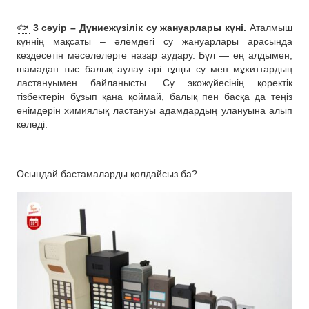
🐟
3 сәуір – Дүниежүзілік су жануарлары күні.
Аталмыш
күннің мақсаты – әлемдегі су жануарлары арасында
кездесетін мәселелерге назар аудару. Бұл — ең алдымен,
шамадан тыс балық аулау әрі тұщы су мен мұхиттардың
ластануымен байланысты. Су экожүйесінің қоректік
тізбектерін бұзып қана қоймай, балық пен басқа да теңіз
өнімдерін химиялық ластануы адамдардың улануына алып
келеді.
Осындай бастамаларды қолдайсыз ба?