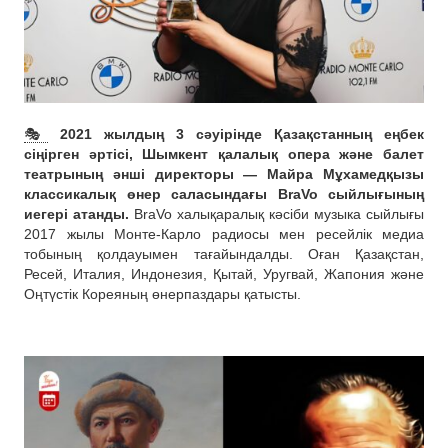
🎭
2021 жылдың 3 сәуірінде Қазақстанның еңбек
сіңірген әртісі, Шымкент қалалық опера және балет
театрының әнші директоры — Майра Мұхамедқызы
классикалық өнер саласындағы BraVo сыйлығының
иегері атанды.
BraVo халықаралық кәсіби музыка сыйлығы
2017 жылы Монте-Карло радиосы мен ресейлік медиа
тобының қолдауымен тағайындалды. Оған Қазақстан,
Ресей, Италия, Индонезия, Қытай, Уругвай, Жапония және
Оңтүстік Кореяның өнерпаздары қатысты.