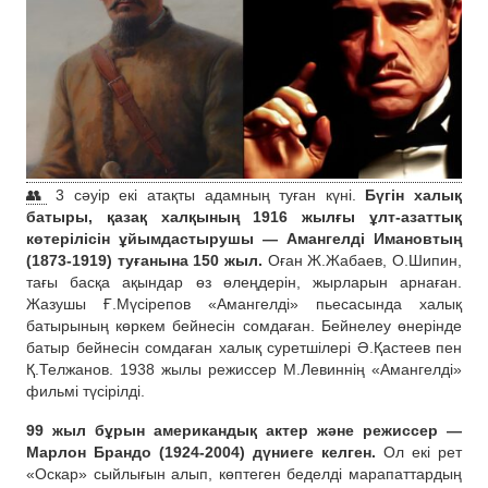
👥
3 сәуір екі атақты адамның туған күні.
Бүгін халық
батыры, қазақ халқының 1916 жылғы ұлт-азаттық
көтерілісін ұйымдастырушы — Амангелді Имановтың
(1873-1919) туғанына 150 жыл.
Оған Ж.Жабаев, О.Шипин,
тағы басқа ақындар өз өлеңдерін, жырларын арнаған.
Жазушы Ғ.Мүсірепов «Амангелді» пьесасында халық
батырының көркем бейнесін сомдаған. Бейнелеу өнерінде
батыр бейнесін сомдаған халық суретшілері Ә.Қастеев пен
Қ.Телжанов. 1938 жылы режиссер М.Левиннің «Амангелді»
фильмі түсірілді.
99 жыл бұрын американдық актер және режиссер —
Марлон Брандо (1924-2004) дүниеге келген.
Ол екі рет
«Оскар» сыйлығын алып, көптеген беделді марапаттардың