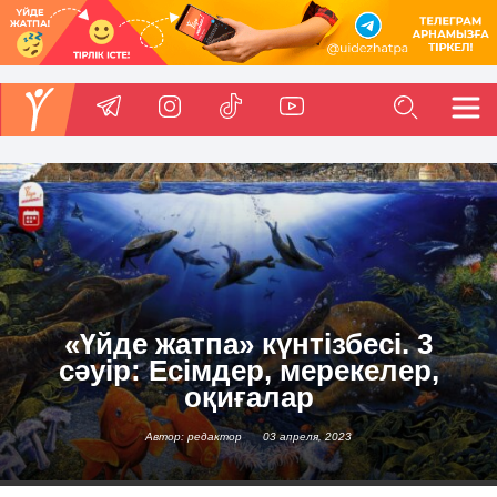
«Үйде жатпа» күнтізбесі. 3
сәуір: Есімдер, мерекелер,
оқиғалар
Автор: редактор
03 апреля, 2023