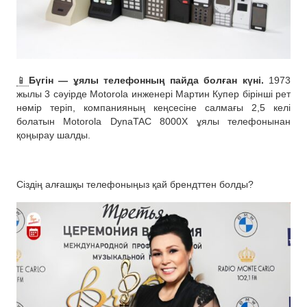
📱
Бүгін — ұялы телефонның пайда болған күні.
1973
жылы 3 сәуірде Motorola инженері Мартин Купер бірінші рет
нөмір теріп, компанияның кеңсесіне салмағы 2,5 келі
болатын Motorola DynaTAC 8000X ұялы телефонынан
қоңырау шалды.
Сіздің алғашқы телефоныңыз қай брендттен болды?