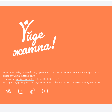
zhatpa.kz - үйде жатпайтын, тірлік жасағысы келетін, өсетін жастарға арналған
ақпараттық-танымдық сайт
Редакция:
info@zhatpa.kz
+7 (708) 332-10-72
Материалдарды қолданғанда zhatpa.kz сайтына активті сілтеме жасау міндетті