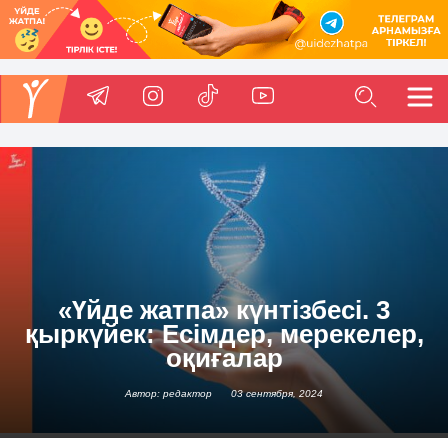
«Үйде жатпа» күнтізбесі. 3
қыркүйек: Есімдер, мерекелер,
оқиғалар
Автор: редактор
03 сентября, 2024