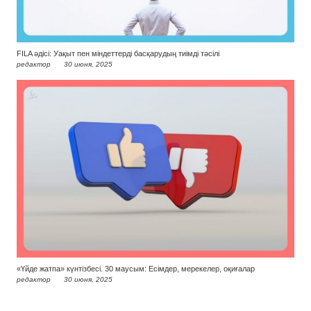
FILA әдісі: Уақыт пен міндеттерді басқарудың тиімді тәсілі
редактор
30 июня, 2025
«Үйде жатпа» күнтізбесі. 30 маусым: Есімдер, мерекелер, оқиғалар
редактор
30 июня, 2025