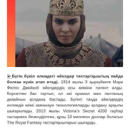
💫
Бүгін бүкіл әлемдегі әйелдер төстартқыштың пайда
болған күнін атап өтеді.
1914 жылы 3 қыркүйекте Мэри
Фелпс Джейкоб әйелдердің осы киіміне патент алды.
Корсеттен бас тартып, ол екі орамал мен лентаның
дизайнын қолдана бастады. Бүгінгі таңда әйелдердің
интимдік киімі заманауи технологияларды қолдану арқылы
шығарылады. 2013 жылы Victoria’s Secret 4200 гауһар
тастармен безендірілген, құны 10 миллион доллар болатын
The Royal Fantasy төстартқыштарын шығарды.