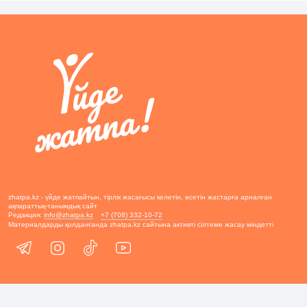
zhatpa.kz - үйде жатпайтын, тірлік жасағысы келетін, өсетін жастарға арналған
ақпараттық-танымдық сайт
Редакция:
info@zhatpa.kz
+7 (708) 332-10-72
Материалдарды қолданғанда zhatpa.kz сайтына активті сілтеме жасау міндетті