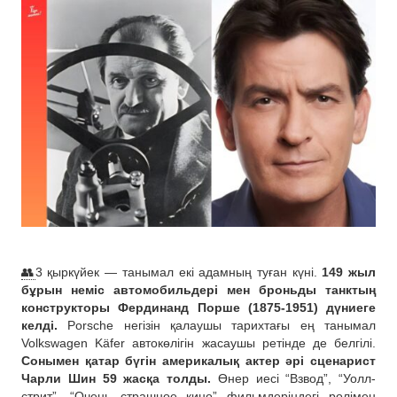
👥
3 қыркүйек — танымал екі адамның туған күні.
149 жыл
бұрын неміс автомобильдері мен броньды танктың
конструкторы Фердинанд Порше (1875-1951) дүниеге
келді.
Porsche негізін қалаушы тарихтағы ең танымал
Volkswagen Käfer автокөлігін жасаушы ретінде де белгілі.
Сонымен қатар бүгін америкалық актер әрі сценарист
Чарли Шин 59 жасқа толды.
Өнер иесі “Взвод”, “Уолл-
стрит”, “Очень страшное кино” фильмдеріндегі рөлімен