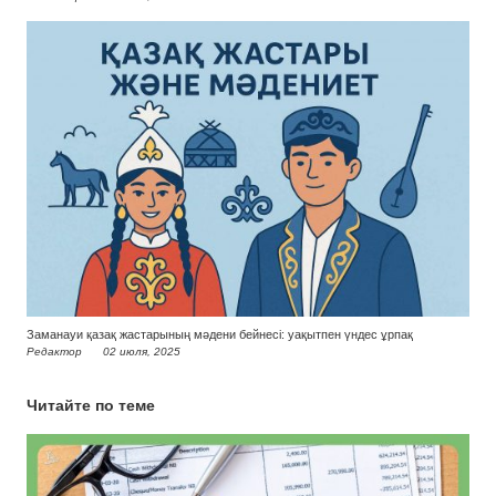
Заманауи қазақ жастарының мәдени бейнесі: уақытпен үндес ұрпақ
Редактор
02 июля, 2025
Читайте по теме