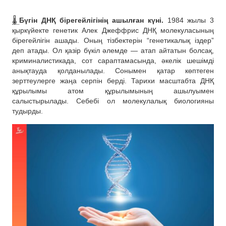
🌡
Бүгін ДНҚ бірегейлігінің ашылған күні.
1984 жылы 3
қыркүйекте генетик Алек Джеффрис ДНҚ молекуласының
бірегейлігін ашады. Оның тізбектерін “генетикалық іздер”
деп атады. Ол қазір бүкіл әлемде — атап айтатын болсақ,
криминалистикада, сот сараптамасында, әкелік шешімді
анықтауда қолданылады. Сонымен қатар көптеген
зерттеулерге жаңа серпін берді. Тарихи масштабта ДНҚ
құрылымы атом құрылымының ашылуымен
салыстырылады. Себебі ол молекулалық биологияны
тудырды.