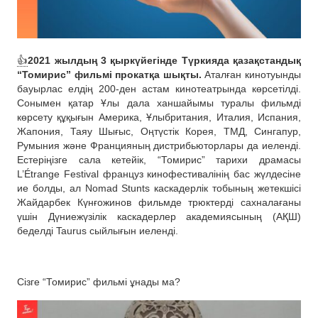
👍
2021 жылдың 3 қыркүйегінде Түркияда қазақстандық
“Томирис” фильмі прокатқа шықты.
Аталған кинотуынды
бауырлас елдің 200-ден астам кинотеатрында көрсетілді.
Сонымен қатар Ұлы дала ханшайымы туралы фильмді
көрсету құқығын Америка, Ұлыбритания, Италия, Испания,
Жапония, Таяу Шығыс, Оңтүстік Корея, ТМД, Сингапур,
Румыния және Францияның дистрибьюторлары да иеленді.
Естеріңізге сала кетейік, “Томирис” тарихи драмасы
L’Étrange Festival француз кинофестивалінің бас жүлдесіне
ие болды, ал Nomad Stunts каскадерлік тобының жетекшісі
Жайдарбек Күнғожинов фильмде трюктерді сахналағаны
үшін Дүниежүзілік каскадерлер академиясының (АҚШ)
беделді Taurus сыйлығын иеленді.
Сізге “Томирис” фильмі ұнады ма?