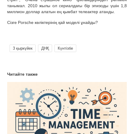
танымал. 2010 жылы ол сериалдағы бір эпизоды үшін 1,8
миллион доллар алатын ең қымбат телеактер атанды.
Сізге Porsche көліктерінің қай моделі ұнайды?
3 қыркүйек
ДНҚ
Күнтізбе
Читайте также