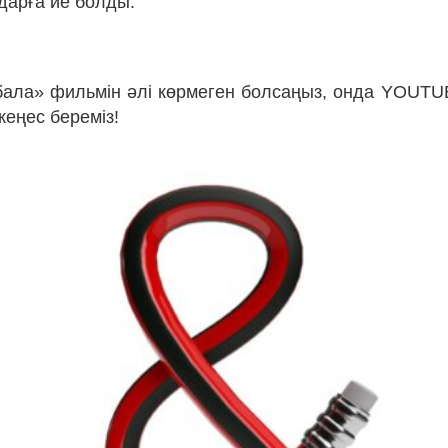
дарға ие болды.
ала» фильмін әлі көрмеген болсаңыз, онда YOUT
кеңес береміз!