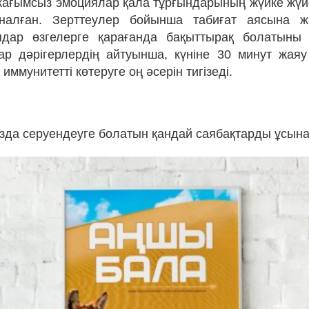
 жағымсыз эмоциялар қала тұрғындарының жүйке жүйе
налған. Зерттеулер бойынша табиғат аясына ж
дар өзгелерге қарағанда бақыттырақ болатыны 
р дәрігерлердің айтуынша, күніне 30 минут жая
 иммунитетті көтеруге оң әсерін тигізеді.
ызда серуендеуге болатын қандай саябақтарды ұсын