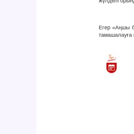
жүлделі орын
Егер «Аңшы б
тамашалауға 