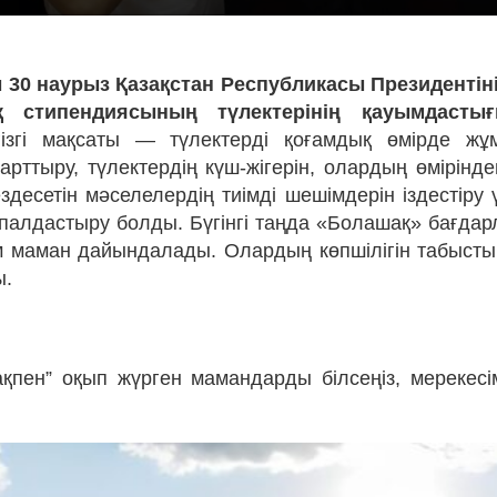
 30 наурыз Қазақстан Республикасы Президентін
қ стипендиясының түлектерінің қауымдасты
ізгі мақсаты — түлектерді қоғамдық өмірде ж
 арттыру, түлектердің күш-жігерін, олардың өміріндег
ездесетін мәселелердің тиімді шешімдерін іздестіру
қпалдастыру болды. Бүгінгі таңда «Болашақ» бағда
 маман дайындалады. Олардың көпшілігін табыст
ы.
қпен” оқып жүрген мамандарды білсеңіз, мерекесі