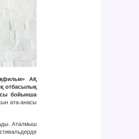
ақфильм» АҚ
ық отбасылық
иясы бойынша
сын ата-анасы
лады. Аталмыш
стивальдерде