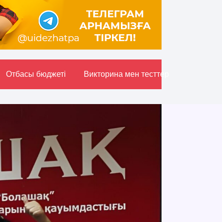
Отбасы бюджетi
Викторина мен тесттер