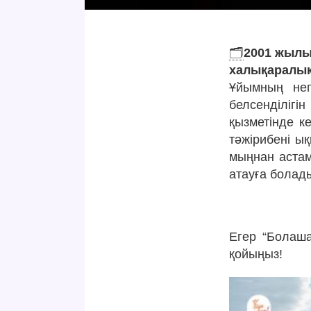
🗂
2001 жылы
халықаралы
Ұйымның нег
белсенділігін
қызметінде к
тәжірибені ы
мыңнан астам
атауға болад
Егер “Болаша
қойыңыз!