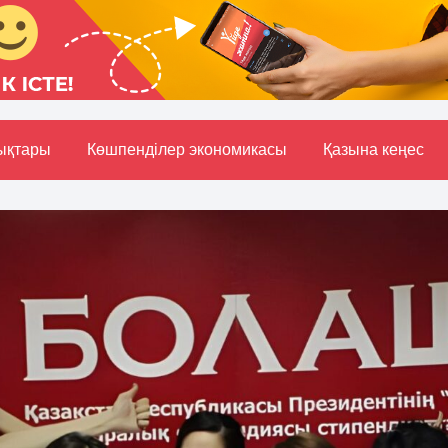
ықтары
Көшпенділер экономикасы
Қазына кеңес