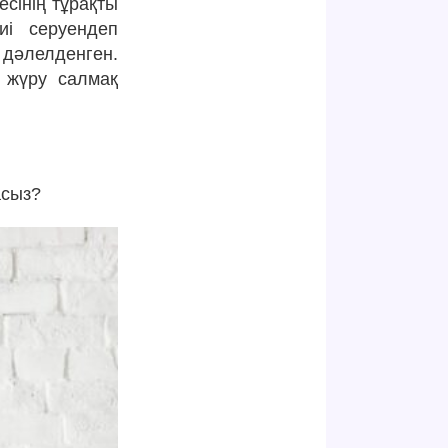
сінің тұрақты
иі серуендеп
дәлелденген.
у жүру салмақ
асыз?