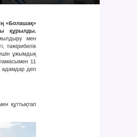
ің «Болашақ»
ғы құрылды.
ұмылдыру мен
і, тәжірибелік
 үшін ұжымдық
рламасымен 11
ы адамдар деп
мен құттықтап