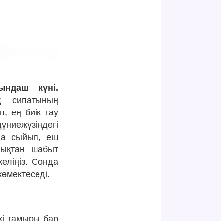
ындаш күні.
қ сипатының
, ең биік тау
иежүзіндегі
ға сыйып, еш
ндықтан шабыт
еліңіз. Сонда
өмектеседі.
ркі тамыры бар