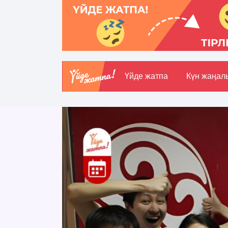
Үйде жатпа
Күн жаңал