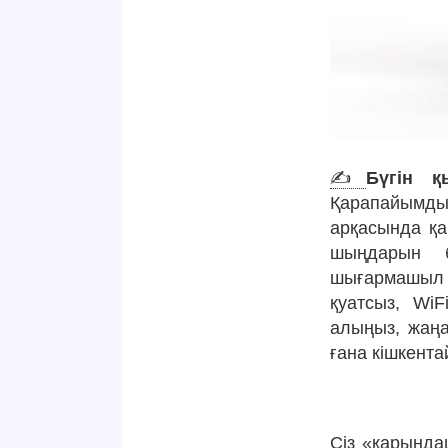
✍️
Бүгін қ
Қарапайымд
арқасында қа
шыңдарын б
шығармашыл 
қуатсыз, WiF
алыңыз, жаңа
ғана кішкент
Сіз «қарындаш