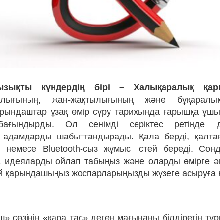
ызықты күндердің бірі – Халықаралық қар
ылығының, жан-жақтылығының және бұқаралы
рындаштар ұзақ өмір сүру тарихында ғарышқа ұшып
ағындырды. Ол сенімді серіктес ретінде дүн
адамдарды шабыттандырады. Қала берді, қалта
i немесе Bluetooth-сыз жұмыс істей береді. Со
 идеяларды ойлап табыңыз және оларды өмірге әк
ай қарындашыңыз жоспарларыңызды жүзеге асыруға к
» сөзінің «қара тас» деген мағынаны білдіретін тү