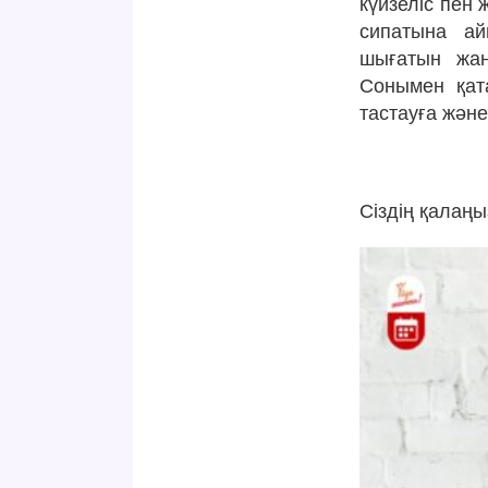
күйзеліс пен
сипатына ай
шығатын жан
Сонымен қата
тастауға және
Сіздің қалаң