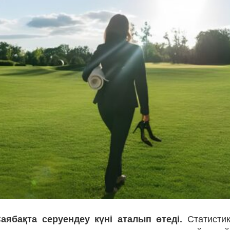
аябақта серуендеу күні аталып өтеді.
Статистик