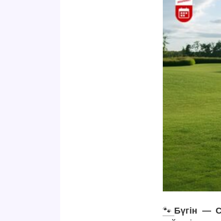
🐾
Бүгін — С