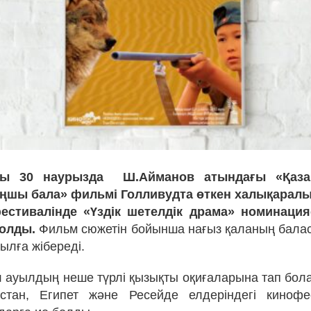
ы 30 наурызда
Ш.Айманов атындағы «Қаз
ңшы бала» фильмі Голливудта өткен халықарал
стивалінде «Үздік шетелдік драма» номинац
болды.
Фильм сюжетін бойынша нағыз қаланың бала
ылға жібереді.
 ауылдың неше түрлі қызықты оқиғаларына тап бо
стан, Египет және Ресейде елдеріндегі кинофе