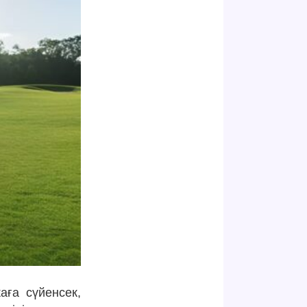
аға сүйенсек,