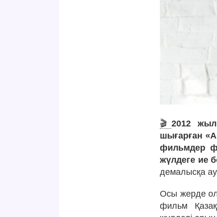
🎬
2012 жыл
шығарған «А
фильмдер фе
жүлдеге ие 
демалысқа ау
Осы жерде ол
фильм Қазақ