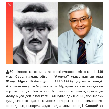
👤
30 шілдеде қазақтың атақты екі тұлғасы өмірге келді.
189
жыл бұрын ақын, әйгілі
“Ақсиса” жырының авторы
Жаяу Мұса Байжанұлы (1835-1929) дүниеге келді.
Аталмыш әні үшін Чорманов би Мұсадан жалғыз жылқысын
тартып алады. Сол кезден бастап әншіні халық арасында
Жаяу Мұса деп атап кетті. Әлі күнге дейін оның музыкалық
туындыларын қазақ композиторлары опера, симфония,
эстрадалық шығармаларда пайдаланып келеді.
Сондай-ақ