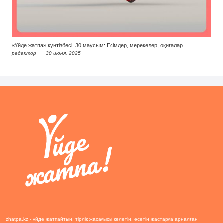
«Үйде жатпа» күнтізбесі. 30 маусым: Есімдер, мерекелер, оқиғалар
редактор
30 июня, 2025
zhatpa.kz - үйде жатпайтын, тірлік жасағысы келетін, өсетін жастарға арналған