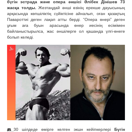
бүгін эстрада және опера әншісі Әлібек Дінішев 73
жасқа толды.
Жезтаңдай әнші өзінің ерекше дауысының
арқасында көпшіліктің сүйіктісіне айналып, оған қазақтың
Павароттиі деген лақап атты берді. “Опера өнері” деген
ұғым аға буын арасында өнер иесінің есімімен
байланыстырылса, жас әншілерге ол қашанда үлгі-өнеге
болып келеді.
👥
30 шілдеде өмірге келген экшн кейіпкерлері
Бүгін