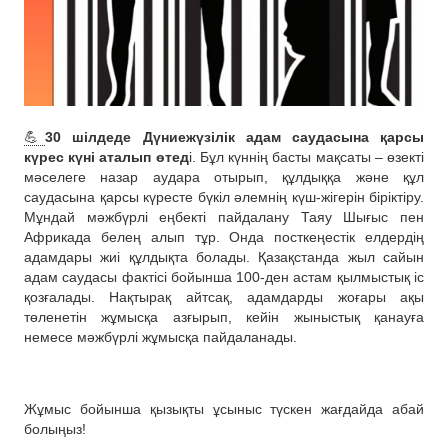
💪
30 шілдеде Дүниежүзілік адам саудасына қарсы
күрес күні аталып өтед
і. Бұл күннің басты мақсаты – өзекті
мәселеге назар аудара отырып, құлдыққа және құл
саудасына қарсы күресте бүкіл әлемнің күш-жігерін біріктіру.
Мұндай мәжбүрлі еңбекті пайдалану Таяу Шығыс пен
Африкада белең алып тұр. Онда посткеңестік елдердің
адамдары жиі құлдықта болады. Қазақстанда жыл сайын
адам саудасы фактісі бойынша 100-ден астам қылмыстық іс
қозғалады. Нақтырақ айтсақ, адамдарды жоғары ақы
төленетін жұмысқа азғырып, кейін жыныстық қанауға
немесе мәжбүрлі жұмысқа пайдаланады.
Жұмыс бойынша қызықты ұсыныс түскен жағдайда абай
болыңыз!