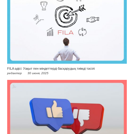
FILA әдісі: Уақыт пен міндеттерді басқарудың тиімді тәсілі
редактор
30 июня, 2025