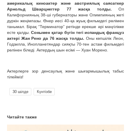
америкалық киноактер және австриялық саясаткер
Арнольд Шварцнеггер 77 жасқа толды.
Ол
Калифорнияның 38-ші губернаторы және Олимпияның жеті
дүркін жеңімпазы. Өнер иесі 40-қа жуық фильмдегі рөлімен
танымал. Бірақ “Терминатор” ретінде ерекше әрі мәңгілікке
есте қалды.
Сонымен қатар бүгін тегі испандық француз
актері Жан Рено да 76 жасқа толды.
Оны көпшілік Леон,
Годзилла, Инопланетяндар сияқты 70-тен астам фильмдегі
рөлінен біледі. Актердың шын есімі — Хуан Морено.
Актерлерге зор денсаулық және шығармышылық табыс
тілейміз!
30 шілде
Күнтізбе
Читайте также