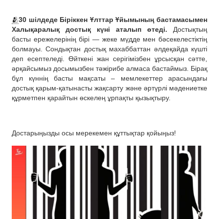
🫂
30 шілдеде Біріккен Ұлттар Ұйымының бастамасымен
Халықаралық достық күні аталып өтеді.
Достықтың
басты ережелерінің бірі — жеке мүдде мен бәсекелестіктің
болмауы. Сондықтан достық махаббаттан әлдеқайда күшті
деп есептеледі. Өйткені жан серігімізбен ұрсысқан сәтте,
әрқайсымыз досымызбен тәжірибе алмаса бастаймыз. Бірақ
бұл күннің басты мақсаты – мемлекеттер арасындағы
достық қарым-қатынасты жақсарту және әртүрлі мәдениетке
құрметпен қарайтын өскелең ұрпақты қызықтыру.
Достарыңызды осы мерекемен құттықтар қойыңыз!