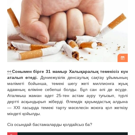
👀
Сонымен бірге 31 мамыр Халықаралық темекісіз күн
аталып өтеді.
Дүниежүзілік денсаулық сақтау ұйымының
мәліметі бойынша, темекі шегу жеті миллионға жуық
адамның өліміне себепші болды. Бұл сан әлі де өсуде.
Аталмыш жаман әдет 25-тен астам ауру туғызып, түрлі
дертті асқындырып жіберді. Әлемдік қауымдастық алдына
— ХХІ ғасырда темекі тарту мәселесін жоюға қол жеткізу
міндеті қойылды.
Сіз осындай бастамаларды қолдайсыз ба?