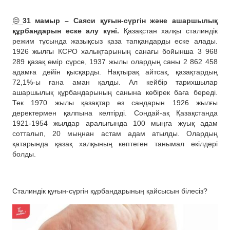
😣
31 мамыр – Саяси қуғын-сүргін және ашаршылық
құрбандарын еске алу күні.
Қазақстан халқы сталиндік
режим тұсында жазықсыз қаза тапқандарды еске алады.
1926 жылғы КСРО халықтарының санағы бойынша 3 968
289 қазақ өмір сүрсе, 1937 жылы олардың саны 2 862 458
адамға дейін қысқарды. Нақтырақ айтсақ, қазақтардың
72,1%-ы ғана аман қалды. Ал кейбір тарихшылар
ашаршылық құрбандарының санына көбірек баға береді.
Тек 1970 жылы қазақтар өз сандарын 1926 жылғы
деректермен қалпына келтірді. Сондай-ақ Қазақстанда
1921-1954 жылдар аралығында 100 мыңға жуық адам
сотталып, 20 мыңнан астам адам атылды. Олардың
қатарында қазақ халқының көптеген танымал өкілдері
болды.
Сталиндік қуғын-сүргін құрбандарының қайсысын білесіз?