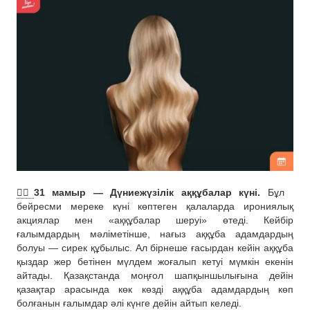
🤷‍♀️
31 мамыр — Дүниежүзілік аққұбалар күні.
Бұл
бейресми мереке күні көптеген қалаларда ирониялық
акциялар мен «аққұбалар шеруі» өтеді. Кейбір
ғалымдардың мәліметінше, нағыз аққұба адамдардың
болуы — сирек құбылыс. Ал бірнеше ғасырдан кейін аққұба
қыздар жер бетінен мүлдем жоғалып кетуі мүмкін екенін
айтады. Қазақстанда моңғол шапқыншылығына дейін
қазақтар арасында көк көзді аққұба адамдардың көп
болғанын ғалымдар әлі күнге дейін айтып келеді.