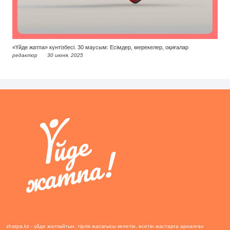
«Үйде жатпа» күнтізбесі. 30 маусым: Есімдер, мерекелер, оқиғалар
редактор
30 июня, 2025
zhatpa.kz - үйде жатпайтын, тірлік жасағысы келетін, өсетін жастарға арналған