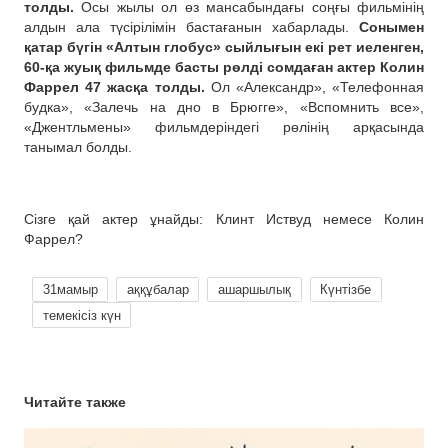
толды.
Осы жылы ол өз мансабындағы соңғы фильмінің
алдын ала түсірілімін бастағанын хабарлады.
Сонымен
қатар бүгін «Алтын глобус» сыйлығын екі рет иеленген,
60-қа жуық фильмде басты рөлді сомдаған актер Колин
Фаррел 47 жасқа толды.
Ол «Александр», «Телефонная
будка», «Залечь на дно в Брюгге», «Вспомнить все»,
«Джентльмены» фильмдеріндегі рөлінің арқасында
танымал болды.
Сізге қай актер ұнайды: Клинт Иствуд немесе Колин
Фаррел?
31мамыр
аққұбалар
ашаршылық
Күнтізбе
темекісіз күн
Читайте также