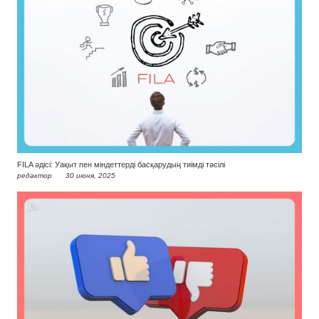
FILA әдісі: Уақыт пен міндеттерді басқарудың тиімді тәсілі
редактор
30 июня, 2025