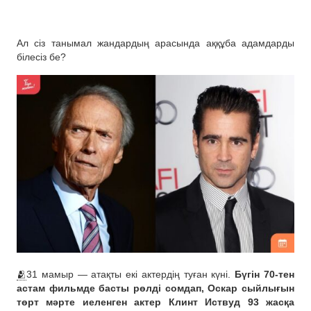
Ал сіз танымал жандардың арасында аққұба адамдарды
білесіз бе?
🫂
31 мамыр — атақты екі актердің туған күні.
Бүгін 70-тен
астам фильмде басты рөлді сомдап, Оскар сыйлығын
төрт мәрте иеленген актер Клинт Иствуд 93 жасқа