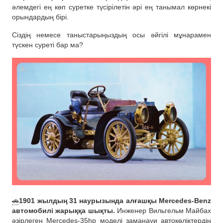
әлемдегі ең көп суретке түсірілетін әрі ең танымал көрнекі
орындардың бірі.
Сіздің немесе таныстарыңыздың осы әйгілі мұнарамен
түскен суреті бар ма?
🚗
1901 жылдың 31 наурызында алғашқы Mercedes-Benz
автомобилі жарыққа шықты.
Инженер Вильгельм Майбах
әзірлеген Mercedes-35hp моделі заманауи автокөліктердің