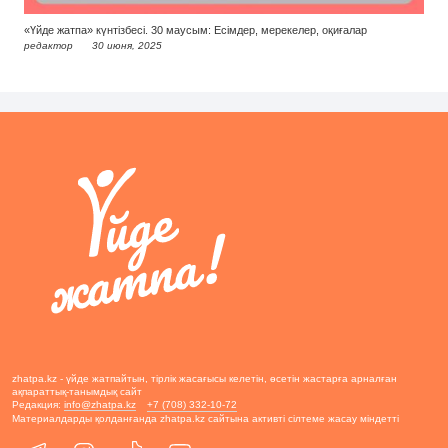
«Үйде жатпа» күнтізбесі. 30 маусым: Есімдер, мерекелер, оқиғалар
редактор
30 июня, 2025
zhatpa.kz - үйде жатпайтын, тірлік жасағысы келетін, өсетін жастарға арналған
ақпараттық-танымдық сайт
Редакция:
info@zhatpa.kz
+7 (708) 332-10-72
Материалдарды қолданғанда zhatpa.kz сайтына активті сілтеме жасау міндетті