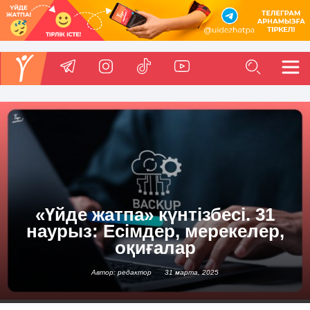
«Үйде жатпа» күнтізбесі. 31
наурыз: Есімдер, мерекелер,
оқиғалар
Автор: редактор
31 марта, 2025