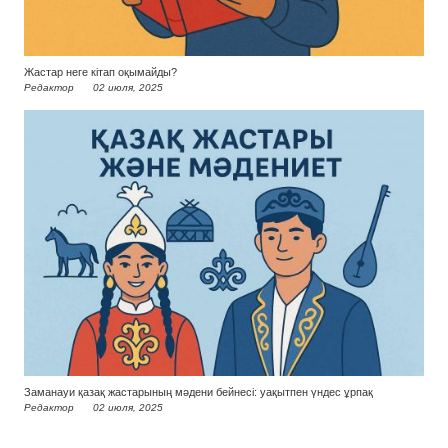
Жастар неге кітап оқымайды?
Редактор
02 июля, 2025
Заманауи қазақ жастарының мәдени бейнесі: уақытпен үндес ұрпақ
Редактор
02 июля, 2025