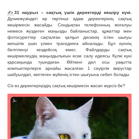
✍️
31 наурыз – сақтық үшін деректерді көшіру күні.
Дүниежүзіндегі әр төртінші адам деректерінің сақтық
көшірмесін жасайды. Сондықтан телефонның жоғалуы
немесе жүздеген маңызды байланыстар, құжаттар мен
фотосуреттер сақталған қатқыл дискінің істен шығуы
көпшілік үшін үлкен трагедияға айналады. Бұл күннің
белгіленуі кездейсоқ емес. Файлдарды сақтық
көшірмелеудің маңыздылығын еске салу идеясы Күлкі күні
қарсаңында туындаған. Өйткені дәл осы уақытта
компьютерлерге арнайы жасалған 1 сәуірлік вирустар
шабуылдап, көптеген жүйенің істен шығуына себеп болады.
Сіз өз деректеріңіздің сақтық көшірмесін жасап жүрсіз бе?