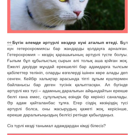
👀
Бүгін әлемде әртүрлі көздер күні аталып өтеді. Б
ұл
күн гетерохромиясы бар жандарды қолдауға арналған.
Гетерохромия – көздің қарашығының әртүрлі түсте болуы.
Ғылым бұл құбылыстың сырын әлі толық аша қойған жоқ.
Ежелгі дәуірде мұндай ерекшелігі бар адамдарға тылсым
қабілеттер телініп, оларды өзгелерді ішінен көре алады деп
сенген. Кейбір халықтар арасында тіпті зұлым күштермен
байланысы бар деген түсінік қалыптасқан. Ал бүгінде
әртүрлі көз түсі – адамның даралығын айқындайтын ерекше
белгі ғана емес, сұлулықтың өзіндік бір көрінісі саналады.
Әр адам қайталанбас тұлға. Егер сіздің көзіңіздің түсі
әртүрлі болса, оны жасырудың қажеті жоқ, керісінше,
ерекше даралығыңыздың белгісі ретінде қабылдаңыз.
Сіз түрлі көзді танымал адамдардан кімді білесіз?