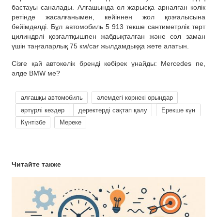
бастауы саналады. Алғашында ол жарысқа арналған көлік
ретінде жасалғанымен, кейіннен жол қозғалысына
бейімделді. Бұл автомобиль 5 913 текше сантиметрлік төрт
цилиндрлі қозғалтқышпен жабдықталған және сол заман
үшін таңғаларлық 75 км/сағ жылдамдыққа жете алатын.
Сізге қай автокөлік бренді көбірек ұнайды: Mercedes пе,
әлде BMW ме?
алғашқы автомобиль
әлемдегі көрнекі орындар
әртүрлі көздер
деректерді сақтап қалу
Ерекше күн
Күнтізбе
Мереке
Читайте также