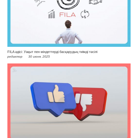
FILA әдісі: Уақыт пен міндеттерді басқарудың тиімді тәсілі
редактор
30 июня, 2025