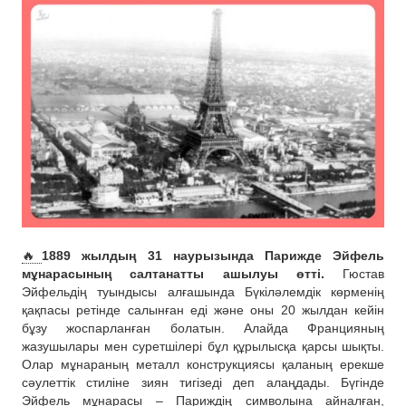
🔥
1889 жылдың 31 наурызында Парижде Эйфель
мұнарасының салтанатты ашылуы өтті.
Гюстав
Эйфельдің туындысы алғашында Бүкіләлемдік көрменің
қақпасы ретінде салынған еді және оны 20 жылдан кейін
бұзу жоспарланған болатын. Алайда Францияның
жазушылары мен суретшілері бұл құрылысқа қарсы шықты.
Олар мұнараның металл конструкциясы қаланың ерекше
сәулеттік стиліне зиян тигізеді деп алаңдады. Бүгінде
Эйфель мұнарасы – Париждің символына айналған,