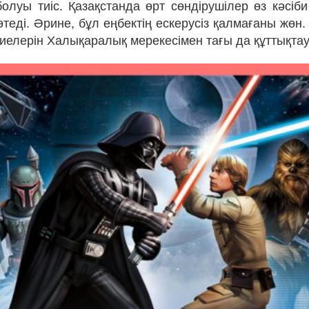
болуы тиіс. Қазақстанда өрт сөндірушілер өз кәсіби
өтеді. Әрине, бұл еңбектің ескерусіз қалмағаны жөн
 иелерін Халықаралық мерекесімен тағы да құттықта