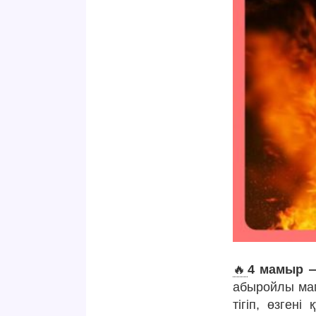
🔥
4 мамыр —
абыройлы мам
тігіп, өзген