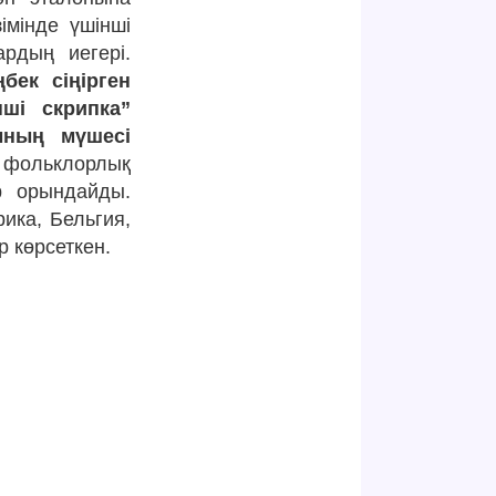
імінде үшінші
рдың иегері.
бек сіңірген
нші скрипка”
ының мүшесі
 фольклорлық
р орындайды.
ика, Бельгия,
р көрсеткен.