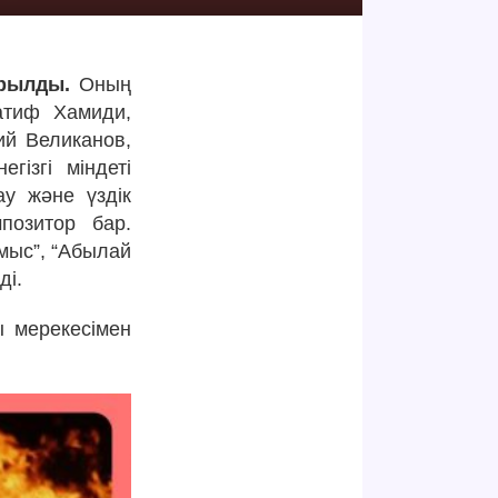
ұрылды.
Оның
атиф Хамиди,
ий Великанов,
ізгі міндеті
ау және үздік
позитор бар.
амыс”, “Абылай
ді.
 мерекесімен