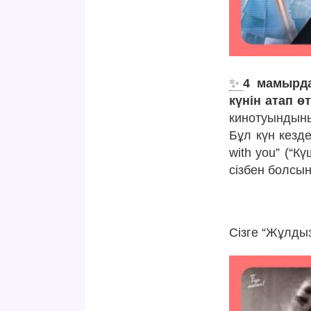
✨
4 мамырд
күнін атап ө
кинотуындыны
Бұл күн кезде
with you” (“К
сізбен болсын
Сізге “Жұлды