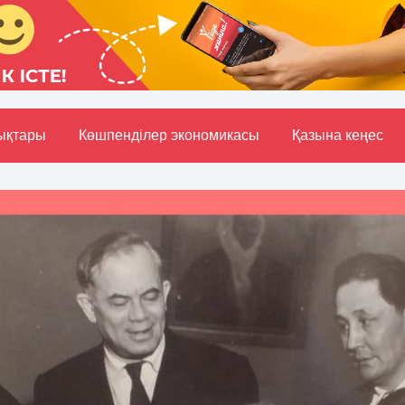
ықтары
Көшпенділер экономикасы
Қазына кеңес