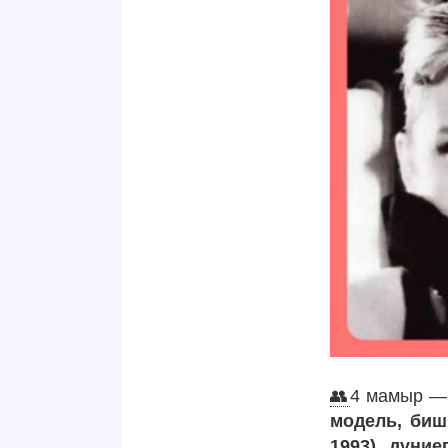
👥
4 мамыр — ә
модель, биш
1993) дүние