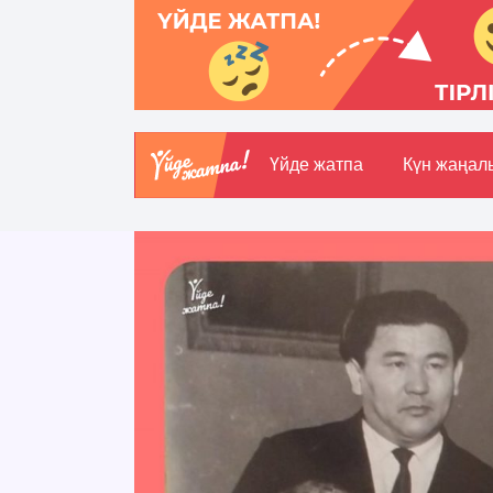
Үйде жатпа
Күн жаңал