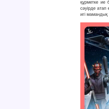
құрметке ие 
сәуірде атап 
игі мамандық