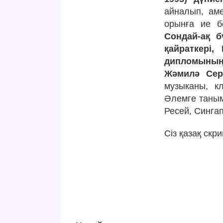
айналып, аме
орынға ие б
Сондай-ақ б
қайраткері,
дипломының
Жәмилә Сер
музыканы, к
Әлемге таным
Ресей, Сингап
Сіз қазақ ск