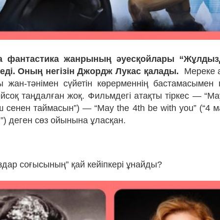
а фантастика жанрының әуесқойлары “Жұлдыз
теді. Оның негізін Джордж Лукас қалады.
Мереке 
 жан-тәнімен сүйетін көрерменнің бастамасымен
йсоқ таңдалған жоқ. Фильмдегі атақты тіркес — “Ma
үш сенен таймасын”) — “May the 4th be with you” (“4 
”) деген сөз ойынына ұласқан.
здар соғысының” қай кейіпкері ұнайды?