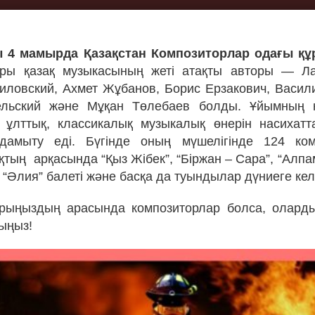
 4 мамырда Қазақстан Композиторлар одағы қ
ры қазақ музыкасының жеті атақты авторы — Л
иловский, Ахмет Жұбанов, Борис Ерзакович, Васил
льский және Мұқан Төлебаев болды. Ұйымның нег
 ұлттық, классикалық музыкалық өнерін насихатт
 дамыту еді. Бүгінде оның мүшелігінде 124 ком
қтың
арқасында “Қыз Жібек”, “Біржан – Сара”, “Алп
 “Әлия” балеті және басқа да туындылар дүниеге кел
арыңыздың арасында композиторлар болса, оларды
йыңыз!