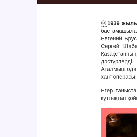
🌝
1939 жылы
бастамашыла
Евгений Брус
Сергей Шабе
Қазақстанның
дәстүрлерді
Аталмыш ода
хан” операсы,
Егер таныст
құттықтап қо