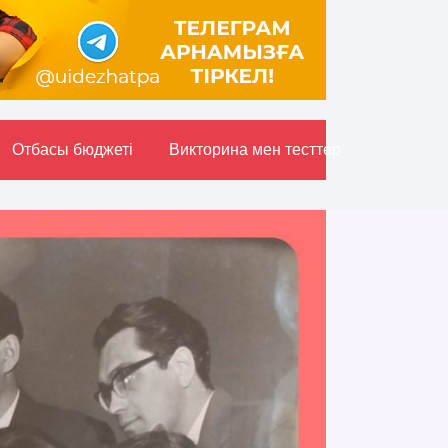
Отбасы бюджетi
Викторина мен тесттер