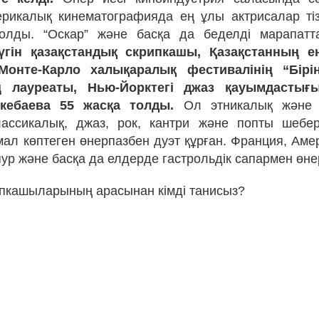
рикалық кинематографияда ең ұлы актрисалар тіз
олды. “Оскар” және басқа да беделді марапатта
үгін қазақстандық скрипкашы, Қазақстанның ең
 Монте-Карло халықаралық фестивалінің “Бірі
 лауреаты, Нью-Йорктегі джаз қауымдастығ
кебаева 55 жасқа толды.
Ол этникалық және
лассикалық, джаз, рок, кантри және попты шебе
ал көптеген өнерпазбен дуэт құрған. Франция, Амер
ур және басқа да елдерде гастрольдік сапармен өне
рипкашыларының арасынан кімді танисыз?