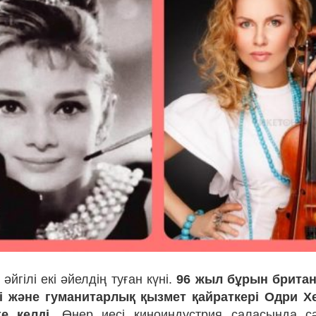
йгілі екі әйелдің туған күні.
96 жыл бұрын британ
і және гуманитарлық қызмет қайраткері Одри Хе
ге келді.
Өнер иесі киноиндустрия саласында с