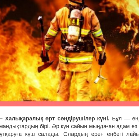
 Халықаралық өрт сөндірушілер күні.
Бұл — ең 
андықтардың бірі. Әр күн сайын мыңдаған адам өз ө
і құтқаруға күш салады. Олардың ерен еңбегі лай