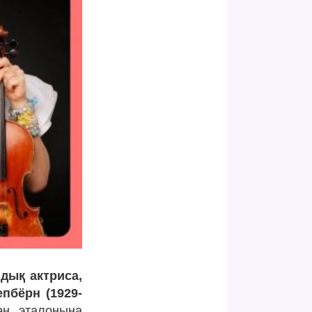
дық актриса,
пбёрн (1929-
ән эталонына