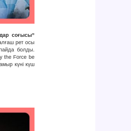
дар соғысы”
алғаш рет осы
 пайда болды.
y the Force be
мамыр күні күш