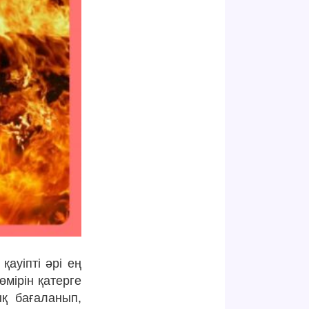
қауіпті әрі ең
мірін қатерге
ық бағаланып,