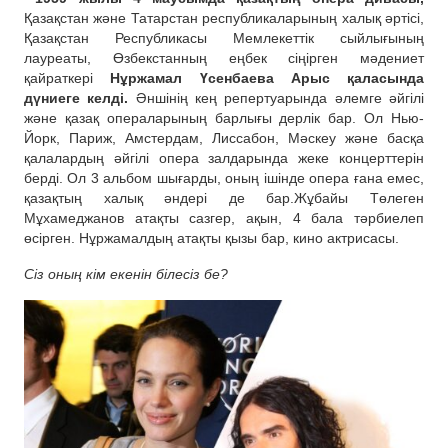
Қазақстан және Татарстан республикаларының халық әртісі,
Қазақстан Республикасы Мемлекеттік сыйлығының
лауреаты, Өзбекстанның еңбек сіңірген мәдениет
қайраткері
Нұржамал Үсенбаева Арыс қаласында
дүниеге келді.
Әншінің кең репертуарында әлемге әйгілі
және қазақ операларының барлығы дерлік бар. Ол Нью-
Йорк, Париж, Амстердам, Лиссабон, Мәскеу және басқа
қалалардың әйгілі опера залдарында жеке концерттерін
берді. Ол 3 альбом шығарды, оның ішінде опера ғана емес,
қазақтың халық әндері де бар.Жұбайы Төлеген
Мұхамеджанов атақты сазгер, ақын, 4 бала тәрбиелеп
өсірген. Нұржамалдың атақты қызы бар, кино актрисасы.
Сіз оның кім екенін білесіз бе?