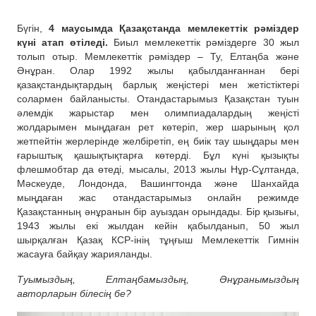
Бүгін,
4 маусымда Қазақстанда мемлекеттік рәміздер
күні атап өтіледі.
Биыл мемлекеттік рәміздерге 30 жыл
толып отыр. Мемлекеттік рәміздер – Ту, Елтаңба және
Әнұран. Олар 1992 жылы қабылданғаннан бері
қазақстандықтардың барлық жеңістері мен жетістіктері
солармен байланысты. Отандастарымыз Қазақстан туын
әлемдік жарыстар мен олимпиадалардың жеңісті
жолдарымен мыңдаған рет көтеріп, жер шарының қол
жетпейтін жерлерінде желбіретіп, ең биік тау шыңдары мен
ғарыштық қашықтықтарға көтерді. Бұл күні қызықты
флешмобтар да өтеді, мысалы, 2013 жылы Нұр-Сұлтанда,
Мәскеуде, Лондонда, Вашингтонда және Шанхайда
мыңдаған жас отандастарымыз онлайн режимде
Қазақстанның әнұранын бір ауыздан орындады. Бір қызығы,
1943 жылы екі жылдан кейін қабылданып, 50 жыл
шырқалған Қазақ КСР-інің тұңғыш Мемлекеттік Гимнін
жасауға байқау жарияланды.
Туымыздың, Елтаңбамыздың, Әнұранымыздың
авторларын білесің бе?