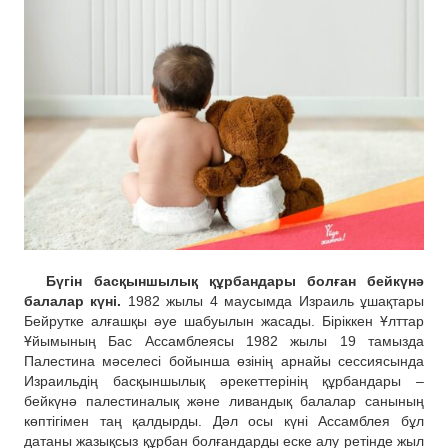
Бүгін басқыншылық құрбандары болған бейкүнә
балалар күні.
1982 жылы 4 маусымда Израиль ұшақтары
Бейрутке алғашқы әуе шабуылын жасады. Біріккен Ұлттар
Ұйымының Бас Ассамблеясы 1982 жылы 19 тамызда
Палестина мәселесі бойынша өзінің арнайы сессиясында
Израильдің басқыншылық әрекеттерінің құрбандары –
бейкүнә палестиналық және ливандық балалар санының
көптігімен таң қалдырды. Дәл осы күні Ассамблея бұл
датаны жазықсыз құрбан болғандарды еске алу ретінде жыл