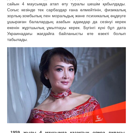
сайын 4 маусымда атап өту туралы шешім қабылдады.
Соғыс кезінде тек сарбаздар ғана өлмейтінін, физикалық
зорлық-зомбылық пен моральдық және психикалық өңдеуге
ұшыраған балалардың азабын адамдар да сезінуі керек
екенін жұртшылық ұмытпауы керек. Бүгінгі күні бұл дата
Украинадағы жағдайға байланысты өте өзекті болып
табылады.
1959 жылы 4 маусымда қазақтың опера дивасы,