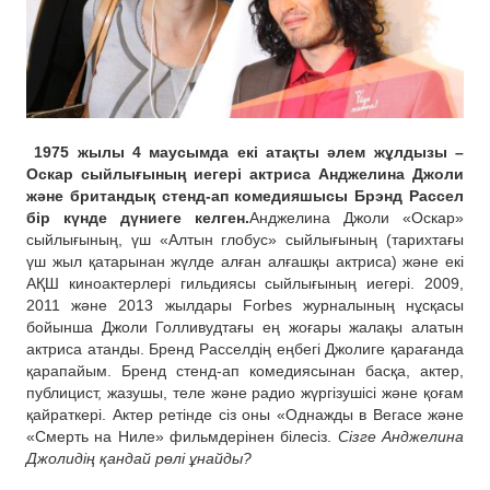
1975 жылы 4 маусымда екі атақты әлем жұлдызы –
Оскар сыйлығының иегері актриса Анджелина Джоли
және британдық стенд-ап комедияшысы Брэнд Рассел
бір күнде дүниеге келген.
Анджелина Джоли «Оскар»
сыйлығының, үш «Алтын глобус» сыйлығының (тарихтағы
үш жыл қатарынан жүлде алған алғашқы актриса) және екі
АҚШ киноактерлері гильдиясы сыйлығының иегері. 2009,
2011 және 2013 жылдары Forbes журналының нұсқасы
бойынша Джоли Голливудтағы ең жоғары жалақы алатын
актриса атанды. Бренд Расселдің еңбегі Джолиге қарағанда
қарапайым. Бренд стенд-ап комедиясынан басқа, актер,
публицист, жазушы, теле және радио жүргізушісі және қоғам
қайраткері. Актер ретінде сіз оны «Однажды в Вегасе және
«Смерть на Ниле» фильмдерінен білесіз.
Сізге Анджелина
Джолидің қандай рөлі ұнайды?