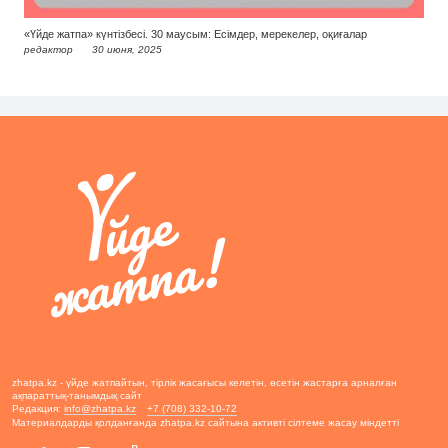
«Үйде жатпа» күнтізбесі. 30 маусым: Есімдер, мерекелер, оқиғалар
редактор
30 июня, 2025
zhatpa.kz - үйде жатпайтын, тірлік жасағысы келетін, өсетін жастарға арналған
ақпараттық-танымдық сайт
Редакция:
info@zhatpa.kz
+7 (708) 332-10-72
Материалдарды қолданғанда zhatpa.kz сайтына активті сілтеме жасау міндетті