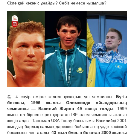
Сізге қай көкөніс ұнайды? Сәбіз немесе қызылша?
👏
4 сәуір өмірге келген қазақтың үш чемпионы.
Бүгін
боксшы, 1996 жылғы Олимпиада ойындарының
чемпионы — Василий Жиров 49 жасқа толды.
1999
жылы ол бірнеше рет қорғаған IBF әлем чемпионы атағын
жеңіп алды. Танымал USA Today басылымы Василийді 2001
жылдың барлық салмақ дәрежесі бойынша ең үздік кәсіпқой
боксшысы деп атады.
43 жыл бұрын бокстан 2000 жылғы