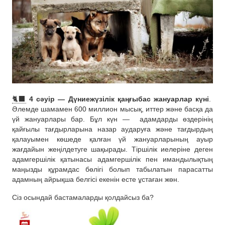
🐈‍⬛
4 сәуір — Дүниежүзілік қаңғыбас жануарлар күні
.
Әлемде шамамен 600 миллион мысық, иттер және басқа да
үй жануарлары бар. Бұл күн —
адамдарды өздерінің
қайғылы тағдырларына назар аударуға және тағдырдың
қалауымен көшеде қалған үй жануарларының ауыр
жағдайын жеңілдетуге шақырады. Тіршілік иелеріне деген
адамгершілік қатынасы адамгершілік пен имандылықтың
маңызды құрамдас бөлігі болып табылатын парасатты
адамның айрықша белгісі екенін есте ұстаған жөн.
Сіз осындай бастамаларды қолдайсыз ба?