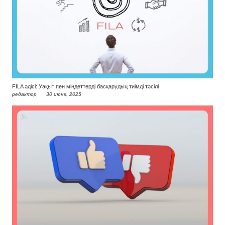
FILA әдісі: Уақыт пен міндеттерді басқарудың тиімді тәсілі
редактор
30 июня, 2025