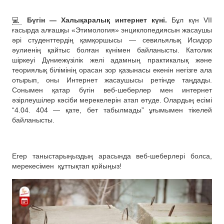
💻
Бүгін — Халықаралық интернет күні.
Бұл күн VII
ғасырда алғашқы «Этимология» энциклопедиясын жасаушы
әрі студенттердің қамқоршысы — севильялық Исидор
әулиенің қайтыс болған күнімен байланысты. Католик
шіркеуі Дүниежүзілік желі адамның практикалық және
теориялық білімінің орасан зор қазынасы екенін негізге ала
отырып, оны Интернет жасаушысы ретінде таңдады.
Сонымен қатар бүгін веб-шеберлер мен интернет
әзірлеушілер кәсіби мерекелерін атап өтуде. Олардың есімі
“4.04. 404 — қате, бет табылмады” ұғымымен тікелей
байланысты.
Егер таныстарыңыздың арасында веб-шеберлері болса,
мерекесімен
құттықтап қойыңыз!