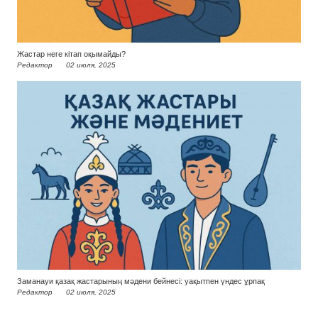
Жастар неге кітап оқымайды?
Редактор
02 июля, 2025
Заманауи қазақ жастарының мәдени бейнесі: уақытпен үндес ұрпақ
Редактор
02 июля, 2025