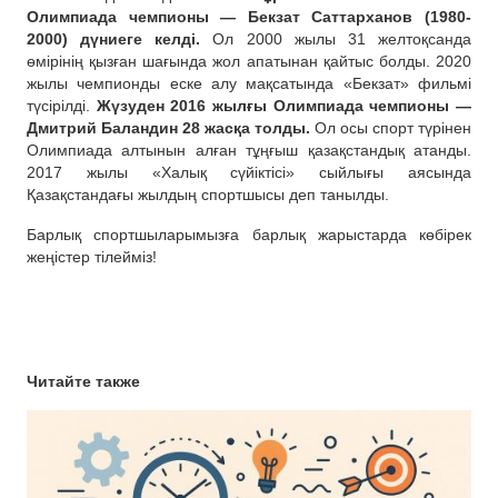
Олимпиада чемпионы — Бекзат Саттарханов (1980-
2000) дүниеге келді.
Ол 2000 жылы 31 желтоқсанда
өмірінің қызған шағында жол апатынан қайтыс болды. 2020
жылы чемпионды еске алу мақсатында «Бекзат» фильмі
түсірілді.
Жүзуден 2016 жылғы Олимпиада чемпионы —
Дмитрий Баландин 28 жасқа толды.
Ол осы спорт түрінен
Олимпиада алтынын алған тұңғыш қазақстандық атанды.
2017 жылы «Халық сүйіктісі» сыйлығы аясында
Қазақстандағы жылдың спортшысы деп танылды.
Барлық спортшыларымызға барлық жарыстарда көбірек
жеңістер тілейміз!
Читайте также