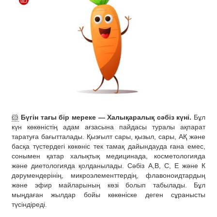
🐹
Бүгін тағы бір мереке — Халықаралық сәбіз күні.
Бұл
күн көкөністің адам ағзасына пайдасы туралы ақпарат
таратуға бағытталады. Қызғылт сары, қызыл, сары, АҚ және
басқа түстердегі көкөніс тек тамақ дайындауда ғана емес,
сонымен қатар халықтық медицинада, косметологияда
және диетологияда қолданылады. Сәбіз А,В, С, Е және К
дәрумендерінің, микроэлементтердің, флавоноидтардың
және эфир майларының көзі болып табылады. Бұл
мыңдаған жылдар бойы көкөніске деген сұранысты
түсіндіреді.