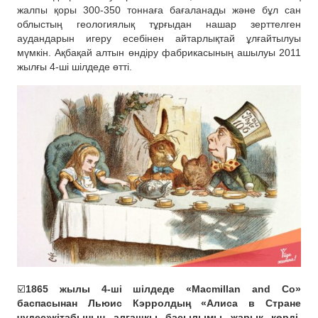
жалпы қоры 300-350 тоннаға бағаланады және бұл сан
облыстың геологиялық тұрғыдан нашар зерттелген
аудандарын игеру есебінен айтарлықтай ұлғайтылуы
мүмкін. Ақбақай алтын өндіру фабрикасының ашылуы 2011
жылғы 4-ші шілдеде өтті.
☑️
1865 жылы 4-ші шілдеде «Macmillan and Co»
баспасынан Льюис Кэрролдың «Алиса в Стране
чудес»кітабының алғашқы басылымы жарық көрді.