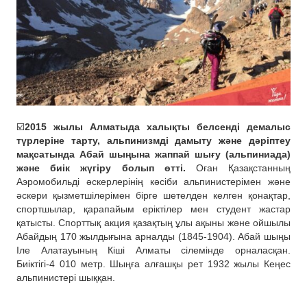
☑️
2015 жылы Алматыда халықты белсенді демалыс
түрлеріне тарту, альпинизмді дамыту және дәріптеу
мақсатында Абай шыңына жаппай шығу (альпиниада)
және биік жүгіру болып өтті.
Оған Қазақстанның
Аэромобильді әскерлерінің кәсіби альпинистерімен және
әскери қызметшілерімен бірге шетелден келген қонақтар,
спортшылар, қарапайым еріктілер мен студент жастар
қатысты. Спорттық акция қазақтың ұлы ақыны және ойшылы
Абайдың 170 жылдығына арналды (1845-1904). Абай шыңы
Іле Алатауының Кіші Алматы сілемінде орналасқан.
Биіктігі-4 010 метр. Шыңға алғашқы рет 1932 жылы Кеңес
альпинистері шыққан.