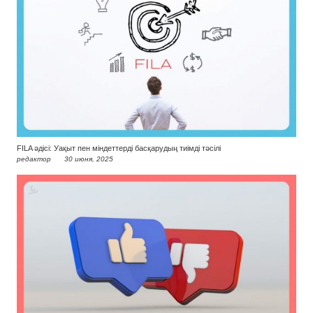
FILA әдісі: Уақыт пен міндеттерді басқарудың тиімді тәсілі
редактор
30 июня, 2025