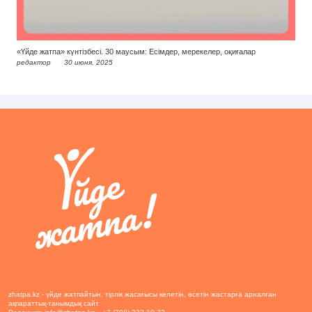
«Үйде жатпа» күнтізбесі. 30 маусым: Есімдер, мерекелер, оқиғалар
редактор
30 июня, 2025
zhatpa.kz - үйде жатпайтын, тірлік жасағысы келетін, өсетін жастарға арналған
ақпараттық-танымдық сайт