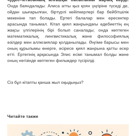
Онда баяндалады: Алиса атты қыз қоян үңгіріне түседі де,
ойдан шығарылған, біртүрлі кейіпкерлері бар бейбітшілік
мекеніне тап болады. Ертегі балалар мен ересектер
арасында танымал. Кітап қиял жанрындағы әдебиеттің ең
жақсы үлгілерінің бірі болып саналады; онда көптеген
математикалық, лингвистикалық және философиялық
әзілдер мен аллюзиялар қолданылады. Әңгіме барысы мен
оның құрылымы өнерге, әсіресе қиял жанрына қатты әсер
етті. Ертегінің арқасында Элис есімі танымал болды және
оның негізінде көптеген фильмдер түсірілді.
Сіз бұл кітапты қанша жыл оқыдыңыз?
Читайте также