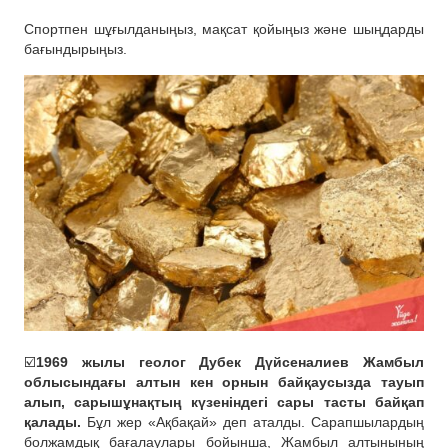
Спортпен шұғылданыңыз, мақсат қойыңыз және шыңдарды
бағындырыңыз.
☑️
1969 жылы геолог Дубек Дүйсеналиев Жамбыл
облысындағы алтын кен орнын байқаусызда тауып
алып, сарышұнақтың күзеніндегі сары тасты байқап
қалады.
Бұл жер «Ақбақай» деп аталды. Сарапшылардың
болжамдық бағалаулары бойынша, Жамбыл алтынының