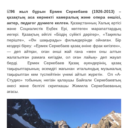
☑️
96 жыл бұрын Ермек Серкебаев (1926-2013) –
қазақтың аса көрнекті камералық және опера әншісі,
актер, педагог дүниеге келген.
Қазақстанның Халық әртісі
және Социалистік Еңбек Ері, көптеген марапаттардың
иегері. Қазақтың әйгілі «Біздің сүйікті дәрігер», «Тақиялы
періште», «Ән шақырады» фильмдерінде ойнаған. Бір
кездері біреу: «Ермек Серкебаев қазақ әніне фрак кигізген»,
— деп айтқан, оған әнші жай ғана «мен оны алтын
жалатылған рамаға кигіздім, ол оған лайық» деп жауап
берді.
Ермек Серкебаев Қазақ әуендерінің, қазақ
тақырыптарының әсемдігі жағынан итальяндық музыкалық
тақырыптан кем түспейтінін үнемі айтып жүретін.
Ол «А-
Студио» тобының негізін қалаушы Байғали Серкебаевтың
әкесі және белгілі скрипкашы Жәмила Серкебаеваның
ағасы.