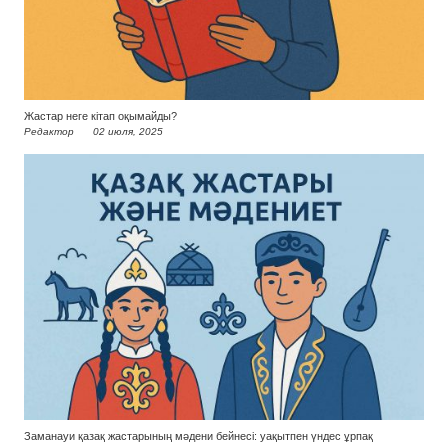
Жастар неге кітап оқымайды?
Редактор
02 июля, 2025
Заманауи қазақ жастарының мәдени бейнесі: уақытпен үндес ұрпақ