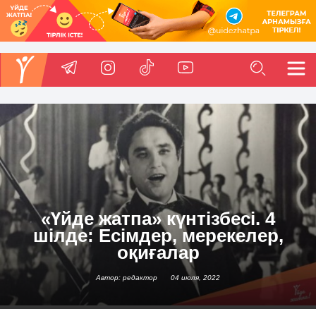
«Үйде жатпа» күнтізбесі. 4
шілде: Есімдер, мерекелер,
оқиғалар
Автор: редактор
04 июля, 2022