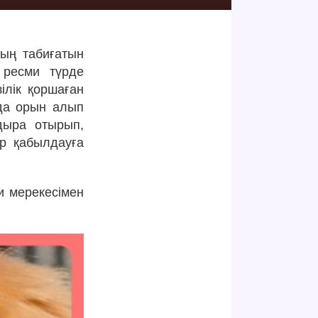
ың табиғатын
 ресми түрде
зілік қоршаған
рда орын алып
дыра отырып,
р қабылдауға
и мерекесімен