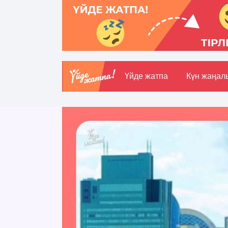
Үйде жатпа
Күн жаңал