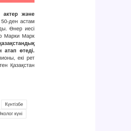
қ актер және
50-ден астам
ды. Өнер иесі
р Марки Марк
қазақстандық
атап өтеді.
ионы, екі рет
тен Қазақстан
.
Күнтізбе
Эколог күні