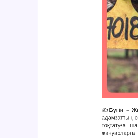
✍️
Бүгін – Ж
адамзаттың өз
тоқтатуға ш
жануарларға 