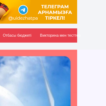
Отбасы бюджетi
Викторина мен тесттер