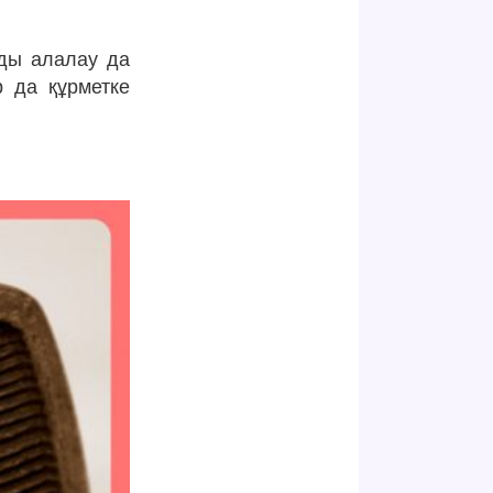
рды алалау да
р да құрметке