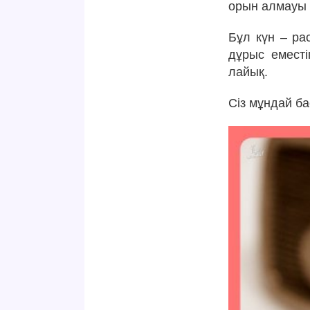
орын алмауы 
Бұл күн – ра
дұрыс еместі
лайық.
Сіз мұндай б