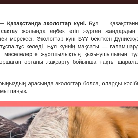
 Қазақстанда экологтар күні.
Бұл — Қазақстанн
 сақтау жолында еңбек етіп жүрген жандардың
сіби мерекесі. Экологтар күні БҰҰ бекіткен Дүниежү
 тұспа-тұс келеді. Бұл күннің мақсаты — ғаламша
згі мәселелерге жұртшылықтың қызығушылығын ту
оршаған ортаны жақсарту бойынша нақты шарала
рыңыздың арасында экологтар болса, оларды кәсіб
ұмытпаңыз.