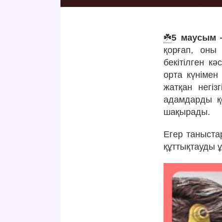
☘️
5 маусым —
қорғап, оны
бекітілген кә
орта күнімен
жатқан негі
адамдарды қ
шақырады.
Егер таныста
құттықтауды 