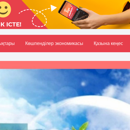
ықтары
Көшпенділер экономикасы
Қазына кеңес