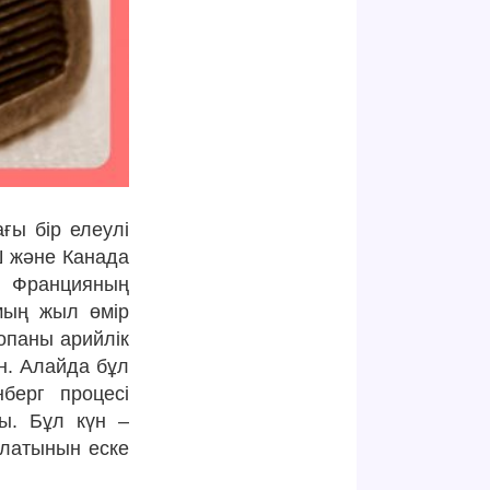
ағы бір елеулі
Ш және Канада
р Францияның
 мың жыл өмір
ропаны арийлік
н. Алайда бұл
берг процесі
ы. Бұл күн –
олатынын еске