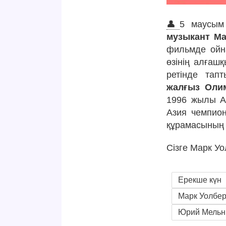
👤
5 маусым
музыкант Ма
фильмде ойна
өзінің алға
ретінде тап
жалғыз Оли
1996 жылы Ат
Азия чемпион
құрамасының 
Сізге Марк Уо
Ерекше күн
Марк Уолбер
Юрий Мельн