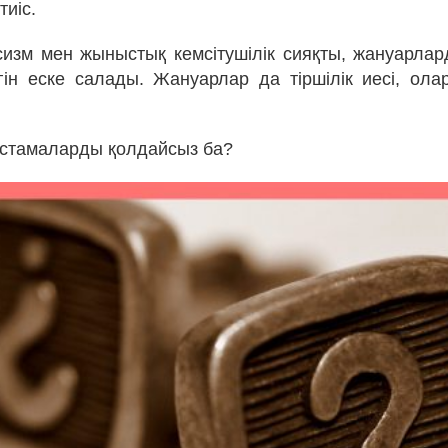
тиіс.
сизм мен жыныстық кемсітушілік сияқты, жануарла
гін еске салады. Жануарлар да тіршілік иесі, ола
астамаларды қолдайсыз ба?