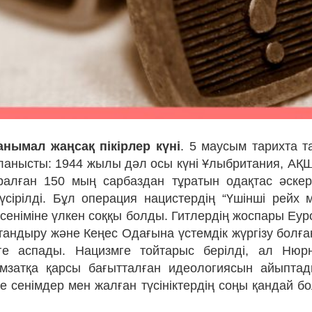
анымал жаңсақ пікірлер күні
. 5 маусым тарихта т
ланысты: 1944 жылы дәл осы күні Ұлыбритания, АҚ
ұралған 150 мың сарбаздан тұратын одақтас әске
 түсірілді. Бұл операция нацистердің “Үшінші рейх
 сеніміне үлкен соққы болды. Гитлердің жоспары Еу
тандыру және Кеңес Одағына үстемдік жүргізу болға
ге аспады. Нацизмге тойтарыс берілді, ал Нюрн
мзатқа қарсы бағытталған идеологиясын айыптад
те сенімдер мен жалған түсініктердің соңы қандай б