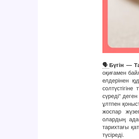
🗣
Бүгін — Т
оқиғамен бай
елдерінен қ
солтүстігіне
сүреді” деген
ұлтпен қоныс
жоспар жүзе
олардың ада
тарихтағы қа
түсіреді.