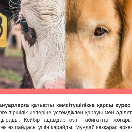
ануарларға қатысты кемсітушілікке қарсы күрес 
ге тіршілік иелеріне үстемдікпен қарауы мен әділе
ақырады. Кейбір адамдар өзін табиғаттан жоғары
тек өз пайдасы үшін қарайды. Мұндай көзқарас өркен