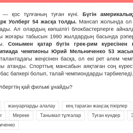
 — қос тұлғаның туған күні.
Бүгін америкалы
рк Уолберг 54 жасқа толды.
Мансап жолында ол 
ды. Ал олардың көпшілігі блокбастерлерге айнал
шқы жоғары табысын 1990 жылдардың басында рэпе
ты.
Сонымен қатар бүгін грек-рим күресінен 
мпиада чемпионы Юрий Мельниченко 53 жасын 
алантадағы жеңісінен басқа, ол екі рет әлем чемп
ы атанды. Спорттық мансабын аяқтаған соң күрес
бас бапкері болып, талай чемпиондарды тәрбиеледі
лбергтің қай фильмі ұнайды?
жануарларды алалау
кең тараған жаңсақ пікірлер
г
Мереке
Танымал тұлғалар
Туған күндер
иченко