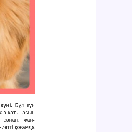
күні.
Бұл күн
тсіз қатынасын
 санап, жан-
иетті қоғамда