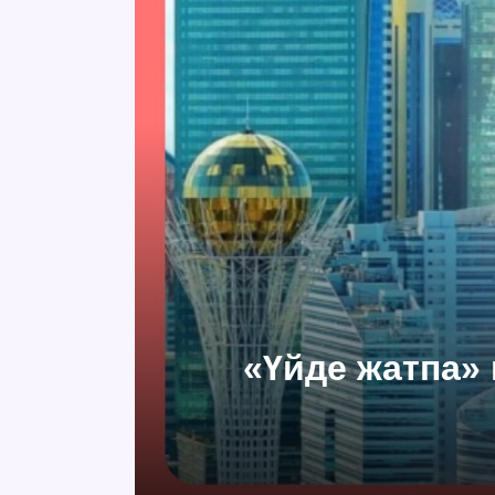
«Үйде жатпа» 