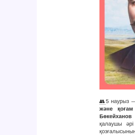
👥
5 наурыз —
және қоғам
Бөкейханов 
қалаушы әрі
қозғалысын