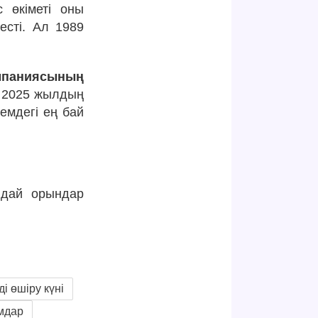
 өкіметі оны
есті. Ал 1989
мпаниясының
2025 жылдың
емдегі ең бай
ндай орындар
і өшіру күні
мдар