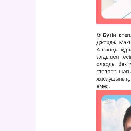
👏
Бүгін степ
Джордж МакГ
Алғашқы құры
алдымен тесі
оларды бекіт
степлер шағы
жасаушының,
емес.