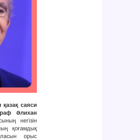
 қазақ саяси
граф Әлихан
ның негізін
ның қоғамдық
аласын орыс