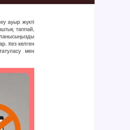
еу ауыр жүкті
ыштық таппай,
айланысыңызды
ар. Кез келген
татуласу мен