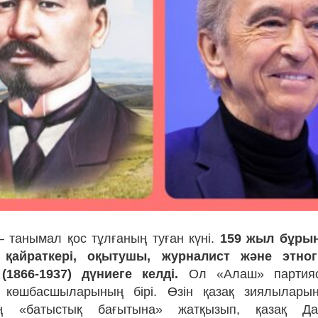
 танымал қос тұлғаның туған күні.
159 жыл бұрын
 қайраткері, оқытушы, журналист және этно
(1866-1937) дүниеге келді.
Ол «Алаш» партиясы
 көшбасшыларының бірі. Өзін қазақ зиялылары
ың «батыстық бағытына» жатқызып, қазақ Д