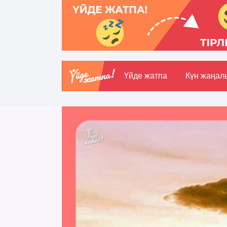
Үйде жатпа
Күн жаңал