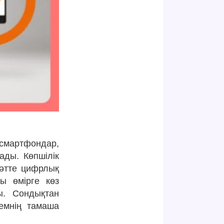
 смартфондар,
ады. Көпшілік
сәтте цифрлық
ы өмірге көз
ы. Сондықтан
емнің тамаша