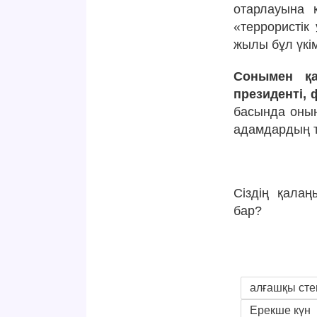
отарлауына 
«террористік
жылы бұл үкім
Сонымен қа
президенті, 
басында оның
адамдардың ті
Сіздің қала
бар?
алғашқы сте
Ерекше күн