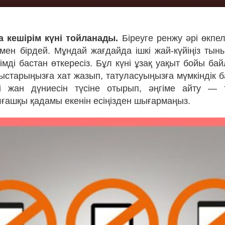
а кешірім күні тойланады.
Біреуге ренжу әрі өкпел
мен бірдей. Мұндай жағдайда ішкі жай-күйіңіз тын
імді бастан өткересіз. Бұл күні ұзақ уақыт бойы б
ныстарыңызға хат жазып, татуласуыңызға мүмкіндік б
і жан дүниесін түсіне отырып, әңгіме айту — 
 алғашқы қадамы екенін есіңізден шығармаңыз.