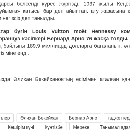
қарсы белсенді күрес жүргізді. 1937 жылы Кеңес
 ұйымға» қатысы бар деп айыптап, ату жазасына к
 негізсіз деп танылды.
тар бүгін Louis Vuitton moët Hennessy ко
француз кәсіпкері Бернард Арно 76 жасқа толды.
 байлығы 189,9 миллиард долларға бағаланып, әл
зіміне енді.
ңызда Әлихан Бөкейхановтың есімімен аталған қа
плер
Әлихан Бөкейхан
Бернар Арно
гаджеттерд
Кешірім күні
Күнтізбе
Мереке
Танымал ада