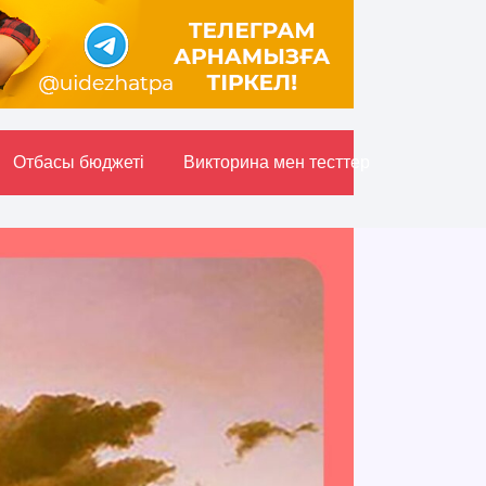
Отбасы бюджетi
Викторина мен тесттер