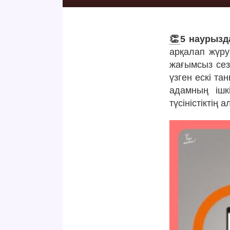
👏
5 наурызд
арқалап жүру
жағымсыз сез
үзген ескі та
адамның ішк
түсіністіктің