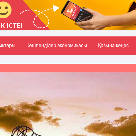
ықтары
Көшпенділер экономикасы
Қазына кеңес