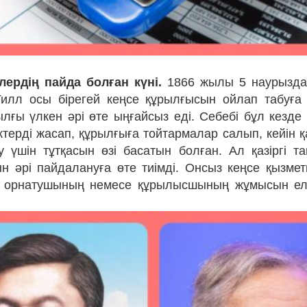
лердің пайда болған күні.
1866 жылы 5 наурызд
илл осы бірегей кеңсе құрылғысын ойлап табуға 
лғы үлкен әрі өте ыңғайсыз еді. Себебі бұл кезд
ктерді жасап, құрылғыға тойтармалар салып, кейін қ
у үшін тұтқасын өзі басатын болған. Ал қазіргі т
н әрі пайдалануға өте тиімді. Онсыз кеңсе қызметк
 орнатушының немесе құрылысшының жұмысын еле