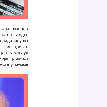
а ағылшындық
патент алды.
е пайдаланушы
ағазды қойып,
аңда заманауи
ерінің, жиһаз
стету мүмкін