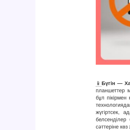
📱
Бүгін — Х
планшеттер м
бұл пікірмен
технологияд
жүгіртсек, 
белсенділер
сәттеріне көз