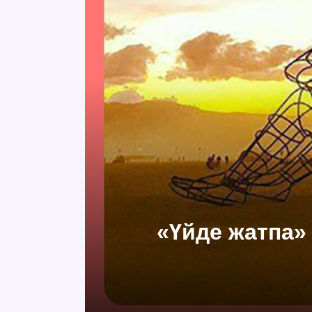
«Үйде жатпа» 