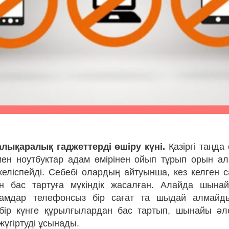
алықаралық гаджеттерді өшіру күні.
Қазіргі таңда
ен ноутбуктар адам өмірінен ойып тұрып орын ал
 келіспейді. Себебі олардың айтуынша, кез келген 
ан бас тартуға мүкіндік жасалған. Алайда шынай
адамдар телефонсыз бір сағат та шыдай алмайд
 бір күнге құрылғылардан бас тартып, шынайы әл
 жүгіртуді ұсынады.