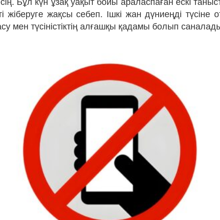
сің. Бұл күн ұзақ уақыт бойы араласпаған ескі таны
і жіберуге жақсы себеп. Ішкі жан дүниеңді түсіне 
су мен түсіністіктің алғашқы қадамы болып саналад