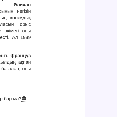
аф — Әлихан
ның негізін
ның қоғамдық
аласын орыс
 өкіметі оны
есті. Ал 1989
нті, француз
ылдың ақпан
 бағалап, оны
р бар ма?
🏛