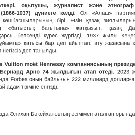
аткері, оқытушы, журналист және этногр
(1866-1937) дүниеге келді.
Ол «Алаш» партиясы
 көшбасшыларының бірі. Өзін қазақ зиялылары
ың «батыстық бағытына» жатқызып, қазақ Д
қарсы белсенді күрес жүргізді. 1937 жылы Кеңес
 ұйымға» қатысы бар деп айыптап, ату жазасына к
 негізсіз деп танылды.
is Vuitton moët Hennessy компаниясының президе
 Бернард Арно 74 жылдығын атап өтеді.
2023 ж
да Forbes оның байлығын 222 миллиард долларға
й адам тізіміне енгізді.
ызда Әлихан Бөкейхановтың есімімен аталған орында