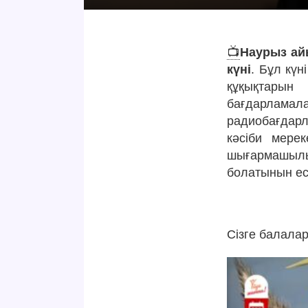
📺
Наурыз ай
күні
. Бұл кү
құқықтарын 
бағдарламал
радиобағдар
кәсіби мере
шығармашылық
болатынын ес
Сізге балала