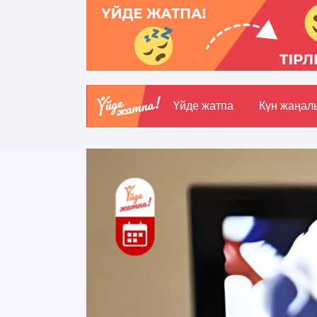
Үйде жатпа
Күн жаңал