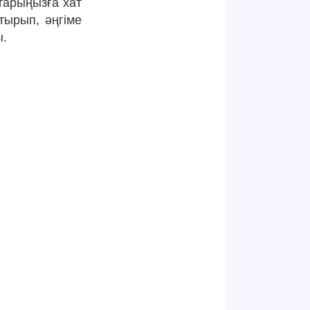
старыңызға хат
отырып, әңгіме
ы.