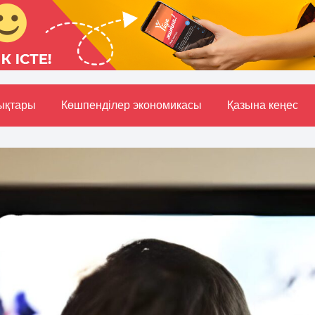
ықтары
Көшпенділер экономикасы
Қазына кеңес