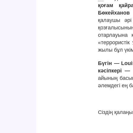
қоғам қайр
Бөкейханов 
қалаушы әрі
қозғалысын
отарлауына 
«террористік
жылы бұл үкім
Бүгін — Lou
кәсіпкері —
айының басын
әлемдегі ең ба
Сіздің қалаң