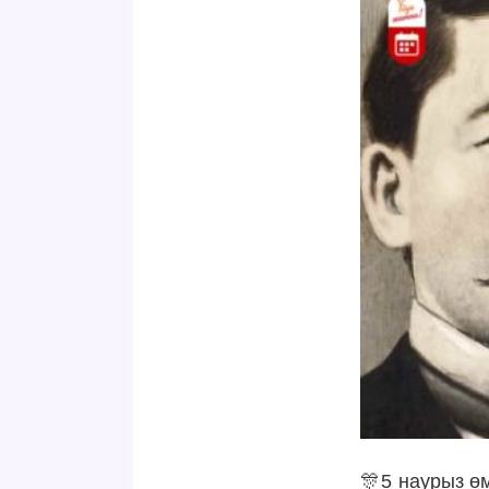
🎊
5 наурыз ө