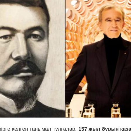
мірге келген танымал тұлғалар.
157 жыл бұрын қаза