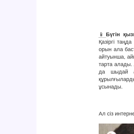
📱
Бүгін қы
Қазіргі таңд
орын ала бас
айтуынша, ай
тарта алады. 
да шыдай а
құрылғылард
ұсынады.
Ал сіз интер