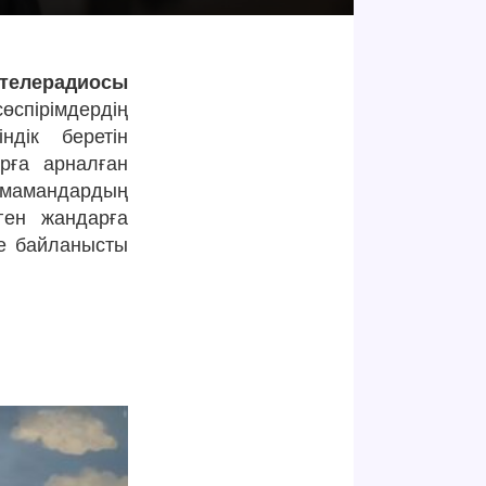
 телерадиосы
өспірімдердің
ндік беретін
рға арналған
 мамандардың
ген жандарға
не байланысты