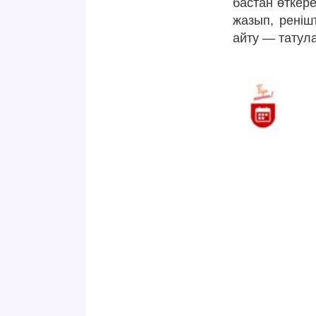
бастан өткере
жазып, ренішт
айту — татула