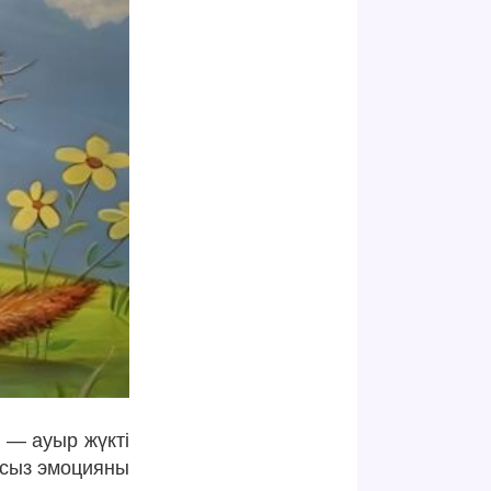
 — ауыр жүкті
мсыз эмоцияны