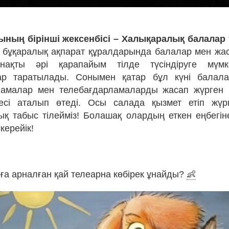
ының бірінші жексенбісі – Халықаралық балалар
ні бұқаралық ақпарат құралдарында балалар мен жас
нақты әрі қарапайым тілде түсіндіруге мүмкі
ар таратылады. Сонымен қатар бұл күні балала
ламалар мен телебағдарламаларды жасап жүрген
кесі аталып өтеді. Осы салада қызмет етіп жүр
 табыс тілейміз! Болашақ олардың еткен еңбегі
керейік!
рға арналған қай телеарна көбірек ұнайды?
👶