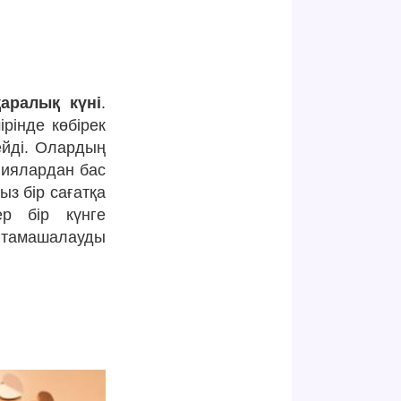
аралық күні
.
рінде көбірек
ейді. Олардың
гиялардан бас
ыз бір сағатқа
р бір күнге
 тамашалауды