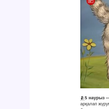
🫂
5 наурыз —
арқалап жүру