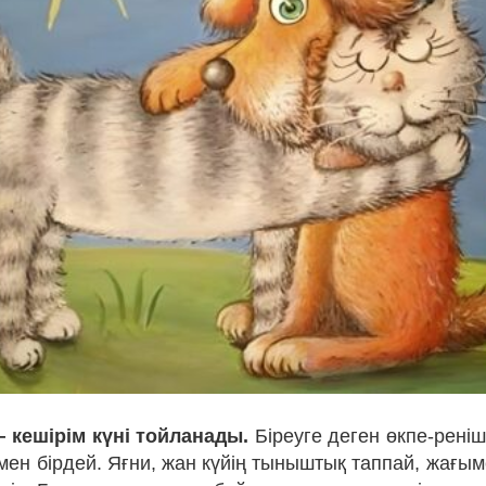
 кешірім күні тойланады.
Біреуге деген өкпе-реніш
мен бірдей. Яғни, жан күйің тыныштық таппай, жағы