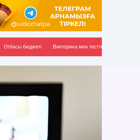
Отбасы бюджетi
Викторина мен тесттер