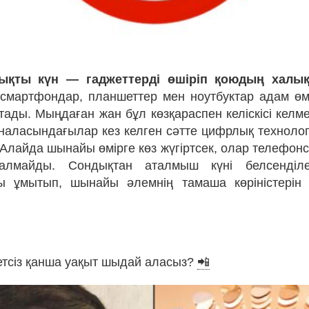
зықты күн — гаджеттерді өшіріп қоюдың халық
а смартфондар, планшеттер мен ноутбуктар адам өмі
тады. Мыңдаған жан бұл көзқараспен келіскісі келм
наласындағылар кез келген сәтте цифрлық техноло
Алайда шынайы өмірге көз жүгіртсек, олар телефонс
лмайды. Сондықтан аталмыш күні белсенділе
ы ұмытып, шынайы әлемнің тамаша көріністерін
нетсіз қанша уақыт шыдай аласыз?
📲