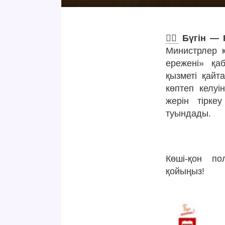
👮‍♀️
Бүгін — 
Министрлер к
ережені» қа
қызметі қайт
көптеп келуі
жерін тірке
туындады.
Көші-қон по
қойыңыз!