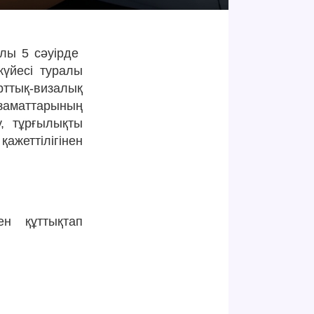
ы 5 сәуірде
жүйесі туралы
ттық-визалық
азаматтарының
у, тұрғылықты
жеттілігінен
ен құттықтап