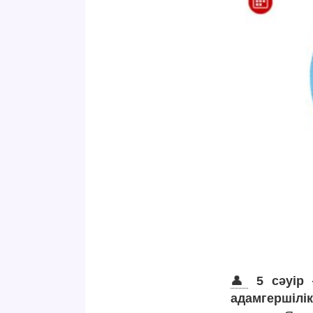
👤
5 сәуір
адамгершілі