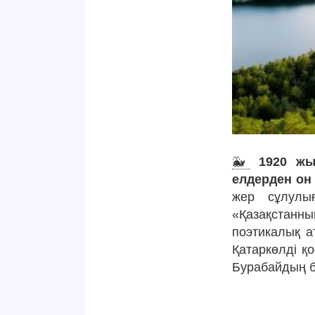
🐳
1920 жы
елдерден он
жер сұлулығ
«Қазақстан
поэтикалық а
Қатаркөлді қо
Бурабайдың бе