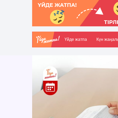
Үйде жатпа
Күн жаңал