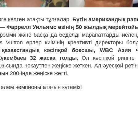
рге келген атақты тұлғалар.
Бүгін американдық рэп
 — Фаррелл Уильямс өзінің 50 жылдық мерейтойын
рэмми және басқа да беделді марапаттарды иеле
s Vuitton ерлер киімінің креативті директоры бо
н қазақстандық кәсіпқой боксшы, WBC Азия
үкембаев 32 жасқа толды.
Ол кәсіпқой рингте 
 16-сында нокаутпен жеңіске жеткен. Ал әуесқой реті
ның 200-інде жеңіске жетті.
әлем чемпионы атағын күтеміз!