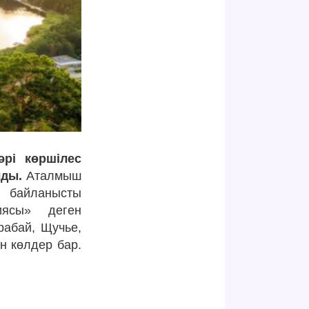
әрі көршілес
лды.
Аталмыш
а байланысты
иясы» деген
рабай, Щучье,
ын көлдер бар.