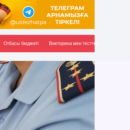
Отбасы бюджетi
Викторина мен тесттер