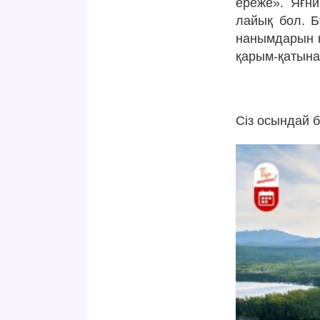
ереже». Яғни
лайық бол. Б
нанымдарын құ
қарым-қатынас
Сіз осындай 