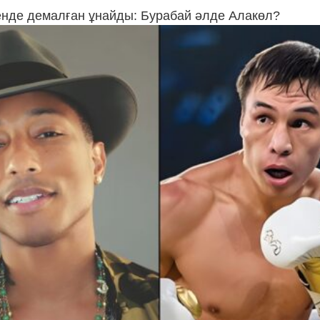
кенде демалған ұнайды: Бурабай әлде Алакөл?