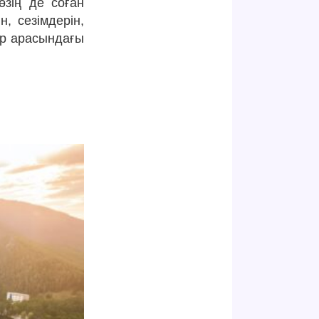
өзің де соған
, сезімдерін,
дар арасындағы