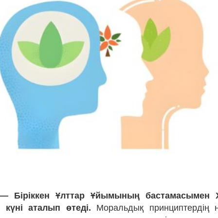
 — Біріккен Ұлттар Ұйымының бастамасымен 
к күні аталып өтеді.
Моральдық принциптердің не