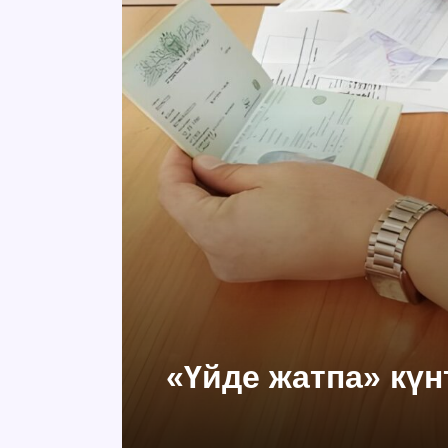
«Үйде жатпа» күнт