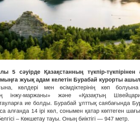
лы 5 сәуірде Қазақстанның түкпір-түкпірінен 
 мыңға жуық адам келетін Бурабай курорты ашы
ына, көлдері мен өсімдіктерінің көп болуын
ның інжу-маржаны» және «Қазақтың Швейцар
тауларға ие болды. Бурабай ұлттық саябағында Бу
са алғанда 14 ірі көл, сонымен қатар көптеген шағ
лгісі – Көкшетау тауы. Оның биіктігі — 947 метр.