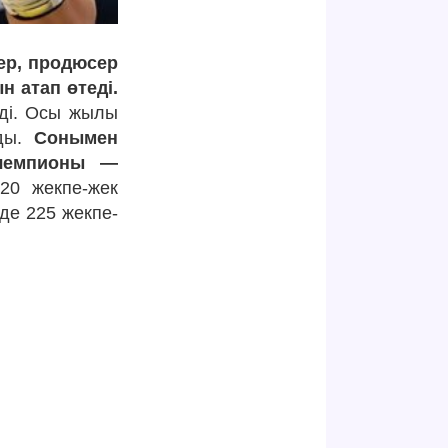
ер, продюсер
 атап өтеді.
нді. Осы жылы
лды.
Сонымен
 чемпионы —
20 жекпе-жек
нде 225 жекпе-