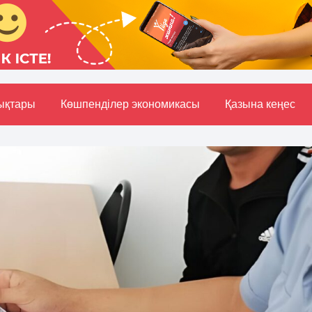
ықтары
Көшпенділер экономикасы
Қазына кеңес