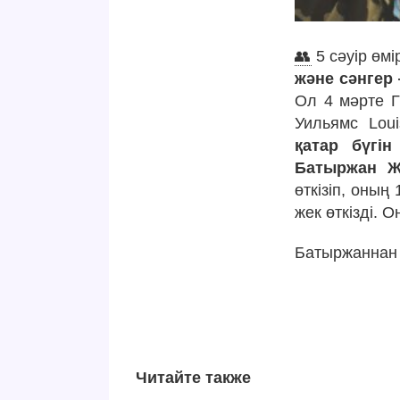
👥
5 сәуір өмі
және сәнгер
Ол 4 мәрте Г
Уильямс Loui
қатар бүгі
Батыржан Ж
өткізіп, оның
жек өткізді. О
Батыржаннан 
Читайте также