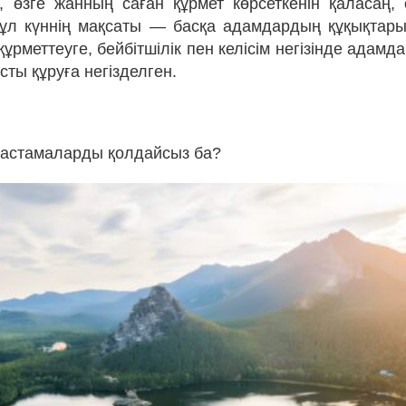
, өзге жанның саған құрмет көрсеткенін қаласаң, 
ұл күннің мақсаты — басқа адамдардың құқықтарын
рметтеуге, бейбітшілік пен келісім негізінде адам
ты құруға негізделген.
бастамаларды қолдайсыз ба?