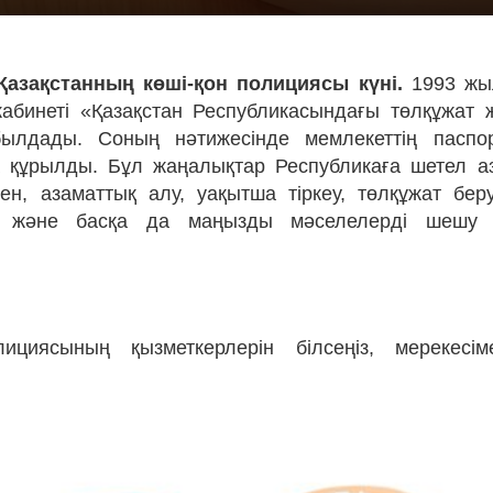
Қазақстанның көші-қон полициясы күні.
1993 жыл
абинеті «Қазақстан Республикасындағы төлқұжат 
былдады. Соның нәтижесінде мемлекеттің паспор
а құрылды. Бұл жаңалықтар Республикаға шетел 
нен, азаматтық алу, уақытша тіркеу, төлқұжат бер
у және басқа да маңызды мәселелерді шешу қа
лициясының қызметкерлерін білсеңіз, мерекесім