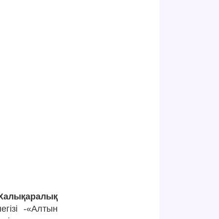
Халықаралық
гізі -«Алтын