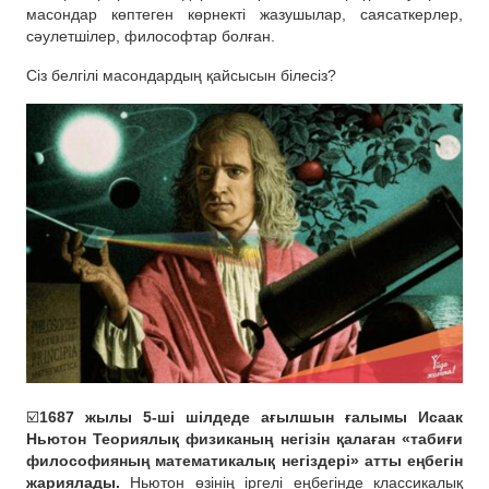
масондар көптеген көрнекті жазушылар, саясаткерлер,
сәулетшілер, философтар болған.
Сіз белгілі масондардың қайсысын білесіз?
☑️
1687 жылы 5-ші шілдеде ағылшын ғалымы Исаак
Ньютон Теориялық физиканың негізін қалаған «табиғи
философияның математикалық негіздері» атты еңбегін
жариялады.
Ньютон өзінің іргелі еңбегінде классикалық