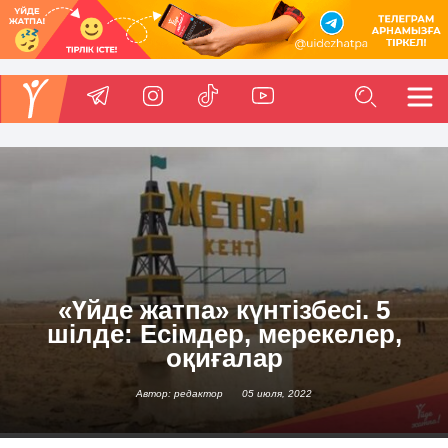
«Үйде жатпа» күнтізбесі. 5
шілде: Есімдер, мерекелер,
оқиғалар
Автор: редактор
05 июля, 2022