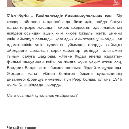
☑️
Ал бүгін – Бүкіләлемдік бикини-купальник күні.
Бір
кездері әйелдер гардеробында бикинидің пайда болуы
нағыз төңкеріс жасады – сирек кездесетін әділ жыныстың
өкілдері осындай ашық киім киюге батылы жетті. Бикини
үшін айыппұл салынды, қоғамдық айыптауға ұшырады, ал
адамгершілік үшін күресетін ұйымдар оларды лайықты
әйелдерге арналған керек-жарақтар ретінде толығымен
тыйым салуға шақырды. «Және Құдай әйелді жаратты»
фильмі шыққаннан кейін он жылға жуық уақыт өткен соң,
Бриджит Бардо киген бикини жалпыға бірдей мақұлданды.
Жоғарғы жағы түбінен бөлінген бикини купальнигінің
дизайнері француз инженері Луи Реар болды, ол оны 1946
жылы 5-ші шілдеде шығарды.
Сізге осындай купальник ұнайды ма?
Читайте также