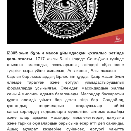
☑️
305 жыл бұрын масон ұйымдасқан қозғалыс ретінде
қалыптасты.
1717 жылы 5-ші шілдеде Сент-Джон күнінде
ағылшын масондық ложаларының өкілдері «Қаз және
түкірік» сыра үйіне жиналып, Англияның Ұлы ложасын —
барлық бар ложалардың бірлестігін құрды. Қазір масон бүкіл
әлемде таралған және әртүрлі ұйымдастырушылық
формаларда ұсынылған. Әлемдегі масондардың жалпы
саны 4 миллион адамға бағаланады. Масондар басқаратын
құпия әлемдік үкімет бар деген пікір бар. Сондай-ақ,
қастандық теорияларын жақтаушылар әйгілі
саясаткерлердің лоджияларға мүшелігіне сілтеме жасайды
және олар арқылы масондар мемлекеттердің дамуына
және тарихи оқиғалардың барысына әсер етті деп санайды.
Ашық ақпарат көздеріне сүйенсек, әртүрлі уақытта