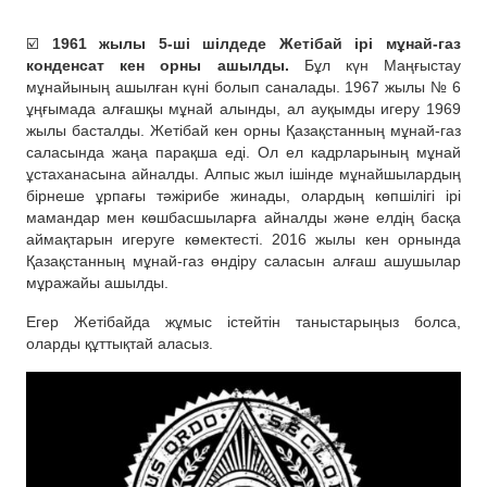
☑️
1961 жылы 5-ші шілдеде Жетібай ірі мұнай-газ
конденсат кен орны ашылды.
Бұл күн Маңғыстау
мұнайының ашылған күні болып саналады. 1967 жылы № 6
ұңғымада алғашқы мұнай алынды, ал ауқымды игеру 1969
жылы басталды. Жетібай кен орны Қазақстанның мұнай-газ
саласында жаңа парақша еді. Ол ел кадрларының мұнай
ұстаханасына айналды. Алпыс жыл ішінде мұнайшылардың
бірнеше ұрпағы тәжірибе жинады, олардың көпшілігі ірі
мамандар мен көшбасшыларға айналды және елдің басқа
аймақтарын игеруге көмектесті. 2016 жылы кен орнында
Қазақстанның мұнай-газ өндіру саласын алғаш ашушылар
мұражайы ашылды.
Егер Жетібайда жұмыс істейтін таныстарыңыз болса,
оларды құттықтай аласыз.