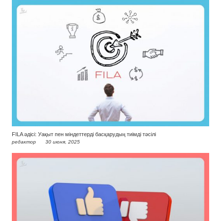
FILA әдісі: Уақыт пен міндеттерді басқарудың тиімді тәсілі
редактор
30 июня, 2025