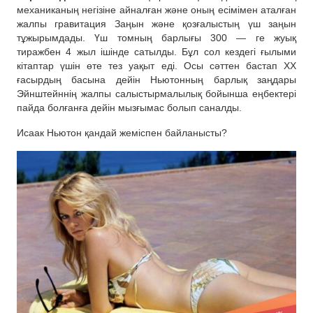
механиканың негізіне айналған және оның есімімен аталған
жалпы гравитация Заңын және қозғалыстың үш заңын
тұжырымдады. Үш томның барлығы 300 — ге жуық
тиражбен 4 жыл ішінде сатылды. Бұл сол кездегі ғылыми
кітаптар үшін өте тез уақыт еді. Осы сәттен бастап ХХ
ғасырдың басына дейін Ньютонның барлық заңдары
Эйнштейннің жалпы салыстырмалылық бойынша еңбектері
пайда болғанға дейін мызғымас болып саналды.
Исаак Ньютон қандай жеміспен байланысты?