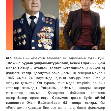
👥
5 тамыз — қазақтың танымал екі адамының туған күні.
102 жыл бұрын ұшқыш-штурмовик, Кеңес Одағының екі
мәрте Батыры атанған Талғат Бегелдинов (1922-2014)
дүниеге келді.
Қазақстан авиациясының генерал-майоры
1945 жылы 24 маусымда Қызыл алаңда өткен Жеңіс
шеруіне қатысты. Ол туралы фильмдер түсіріліп, арнайы
кітаптар жазылды. Ұшқыштың есімімен жоғары әскери
мектептер аталып, Қазақстан бойынша көптеген
ескерткіштер орнатылды.
Сонымен қатар бүгін әйгілі
киноактер Жан Байжанбаев 63 жасқа толды.
Ол
«Рэкетир», «Қазақша Бизнес» және тағы басқа фильмдер