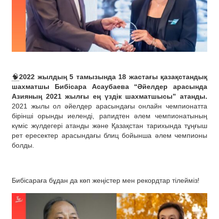
🧠
2022 жылдың 5 тамызында 18 жастағы қазақстандық
шахматшы Бибісара Асаубаева “Әйелдер арасында
Азияның 2021 жылғы ең үздік шахматшысы” атанды.
2021 жылы ол әйелдер арасындағы онлайн чемпионатта
бірінші орынды иеленді, рапидтен әлем чемпионатының
күміс жүлдегері атанды және Қазақстан тарихында тұңғыш
рет ересектер арасындағы блиц бойынша әлем чемпионы
болды.
Бибісараға бұдан да көп жеңістер мен рекордтар тілейміз!