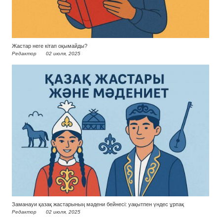
Жастар неге кітап оқымайды?
Редактор
02 июля, 2025
Заманауи қазақ жастарының мәдени бейнесі: уақытпен үндес ұрпақ
Редактор
02 июля, 2025