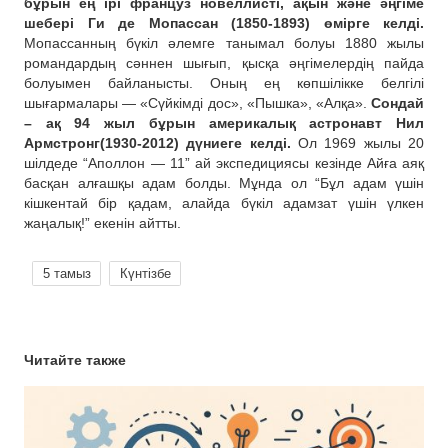
бұрын ең ірі француз новеллисті, ақын және әңгіме
шебері Ги де Мопассан (1850-1893) өмірге келді.
Мопассанның бүкіл әлемге танымал болуы 1880 жылы
романдардың сәннен шығып, қысқа әңгімелердің пайда
болуымен байланысты. Оның ең көпшілікке белгілі
шығармалары — «Сүйкімді дос», «Пышка», «Алқа».
Сондай
– ақ 94 жыл бұрын америкалық астронавт Нил
Армстронг(1930-2012) дүниеге келді.
Ол 1969 жылы 20
шілдеде “Аполлон — 11” ай экспедициясы кезінде Айға аяқ
басқан алғашқы адам болды. Мұнда ол “Бұл адам үшін
кішкентай бір қадам, алайда бүкіл адамзат үшін үлкен
жаңалық!” екенін айтты.
5 тамыз
Күнтізбе
Читайте также