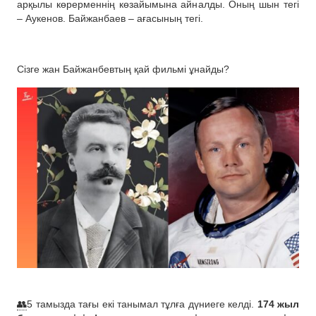
арқылы көрерменнің көзайымына айналды. Оның шын тегі
– Аукенов. Байжанбаев – ағасының тегі.
Сізге жан Байжанбевтың қай фильмі ұнайды?
👥
5 тамызда тағы екі танымал тұлға дүниеге келді.
174 жыл