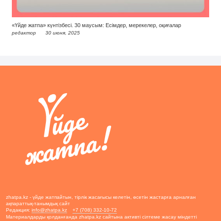
«Үйде жатпа» күнтізбесі. 30 маусым: Есімдер, мерекелер, оқиғалар
редактор
30 июня, 2025
zhatpa.kz - үйде жатпайтын, тірлік жасағысы келетін, өсетін жастарға арналған
ақпараттық-танымдық сайт
Редакция:
info@zhatpa.kz
+7 (708) 332-10-72
Материалдарды қолданғанда zhatpa.kz сайтына активті сілтеме жасау міндетті