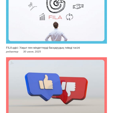
FILA әдісі: Уақыт пен міндеттерді басқарудың тиімді тәсілі
редактор
30 июня, 2025