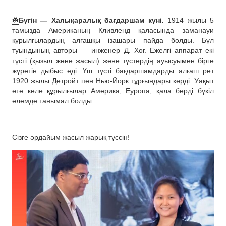
☘️
Бүгін — Халықаралық бағдаршам күні.
1914 жылы 5
тамызда Американың Кливленд қаласында заманауи
құрылғылардың алғашқы ізашары пайда болды. Бұл
туындының авторы — инженер Д. Хог. Ежелгі аппарат екі
түсті (қызыл және жасыл) және түстердің ауысуымен бірге
жүретін дыбыс еді. Үш түсті бағдаршамдарды алғаш рет
1920 жылы Детройт пен Нью-Йорк тұрғындары көрді. Уақыт
өте келе құрылғылар Америка, Еуропа, қала берді бүкіл
әлемде танымал болды.
Сізге әрдайым жасыл жарық түссін!