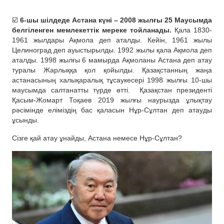
☑️
6-шы шілдеде Астана күні – 2008 жылғы 25 Маусымда
белгіленген мемлекеттік мереке тойланады.
Қала 1830-
1961 жылдары Ақмола деп аталды. Кейін, 1961 жылы
Целиноград деп ауыстырылды. 1992 жылы қала Ақмола деп
аталды. 1998 жылғы 6 мамырда Ақмоланы Астана деп атау
туралы Жарлыққа қол қойылды. Қазақстанның жаңа
астанасының халықаралық тұсаукесері 1998 жылғы 10-шы
маусымда салтанатты түрде өтті.
Қазақстан президенті
Қасым-Жомарт Тоқаев 2019 жылғы наурызда ұлықтау
рәсімінде еліміздің бас қаласын Нұр-Сұлтан деп атауды
ұсынды.
Сізге қай атау ұнайды, Астана немесе Нұр-Сұлтан?