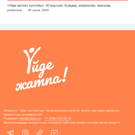
«Үйде жатпа» күнтізбесі. 30 маусым: Есімдер, мерекелер, оқиғалар
редактор
30 июня, 2025
zhatpa.kz - үйде жатпайтын, тірлік жасағысы келетін, өсетін жастарға арналған
ақпараттық-танымдық сайт
Редакция:
info@zhatpa.kz
+7 (708) 332-10-72
Материалдарды қолданғанда zhatpa.kz сайтына активті сілтеме жасау міндетті