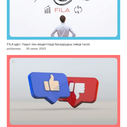
FILA әдісі: Уақыт пен міндеттерді басқарудың тиімді тәсілі
редактор
30 июня, 2025