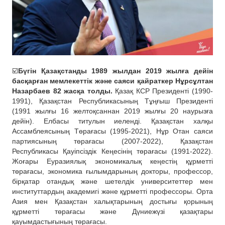
☑️
Бүгін Қазақстанды 1989 жылдан 2019 жылға дейін
басқарған мемлекеттік және саяси қайраткер Нұрсұлтан
Назарбаев 82 жасқа толды.
Қазақ КСР Президенті (1990-
1991), Қазақстан Республикасының Тұңғыш Президенті
(1991 жылғы 16 желтоқсаннан 2019 жылғы 20 наурызға
дейін). Елбасы титулын иеленді. Қазақстан халқы
Ассамблеясының Төрағасы (1995-2021), Нұр Отан саяси
партиясының төрағасы (2007-2022), Қазақстан
Республикасы Қауіпсіздік Кеңесінің төрағасы (1991-2022).
Жоғары Еуразиялық экономикалық кеңестің құрметті
төрағасы, экономика ғылымдарының докторы, профессор,
бірқатар отандық және шетелдік университеттер мен
институттардың академигі және құрметті профессоры. Орта
Азия мен Қазақстан халықтарының достығы қорының
құрметті төрағасы және Дүниежүзі қазақтары
қауымдастығының төрағасы.