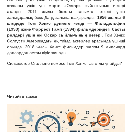
жазғаны үшін үш мәрте «Оскар» сыйлығының иегері
атанды. 2011 жылы боксты танымал еткені үшін
халықаралық бокс Даңқ залына шақырылды.
1956 жылы 6
шілдеде Том Хэнкс дүниеге келді — Филадельфия
(1993) және Форрест Гамп (1994) фильмдеріндегі басты
рөлдері үшін екі Оскар сыйлығының иегері.
Том Хэнкс
Солтүстік Америкадағы ең тиімді актерлер арасында үшінші
орында. 2018 жылы Ханкс фильмдері жалпы 9 миллиард
доллардан астам кіріс жинады.
Сильвестер Сталлоне немесе Том Хэнкс, сізге кім ұнайды?
Читайте также