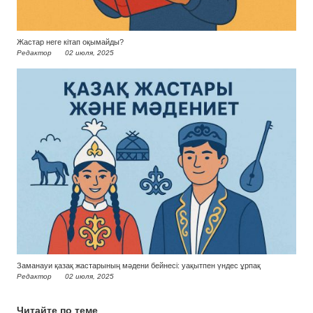
Жастар неге кітап оқымайды?
Редактор
02 июля, 2025
Заманауи қазақ жастарының мәдени бейнесі: уақытпен үндес ұрпақ
Редактор
02 июля, 2025
Читайте по теме