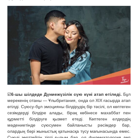
☑️
6-шы шілдеде Дүниежүзілік сүю күні атап өтіледі.
Бұл
мерекенің отаны — Ұлыбритания, онда ол XIX ғасырда атап
өтілді. Сүюсу-бұл эмоцияны білдірудің бір тәсілі, ол көптеген
сезімдерді білдіре алады, бірақ көбінесе махаббат пен
құрметті білдіруге қызмет етеді. Көптеген елдердің
мәдениетінде сүюсумен байланысты рәсімдер бар,
олардың бәрі жыныстық қатынасқа түсу мағынасында емес.
Сүюді зерттейтін тіпті ғылым бар, ол филематология деп