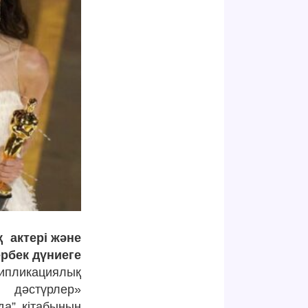
қ
актері және
рбек дүниеге
ипликациялық
қ дәстүрлер»
да” кітабының