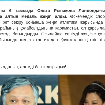
лы 6 тамызда Ольга Рыпакова Лондондағы
а алтын медаль жеңіп алды
. Өскемендік спо
 рет секіру бойынша жеңіл атлетика жарысында
а райының қолайсыздығына қарамастан, ол қарсыл
метрді бағындырды. Осылайша сенімді жеңіске қол 
йынында жеңіл атлетикадан Қазақстанның екінші 
ылданып, әлемді бағындырыңыз!