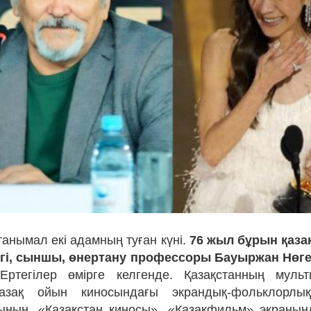
танымал екі адамның туған күні.
76 жыл бұрын қаза
игі, сыншы, өнертану профессоры Бауыржан Нөге
ртегілер өмірге келгенде. Қазақстанның мульт
азақ ойын киносындағы экрандық-фольклорлы
ның, «Қазақстан киносы», «Қазақфильм» экранын