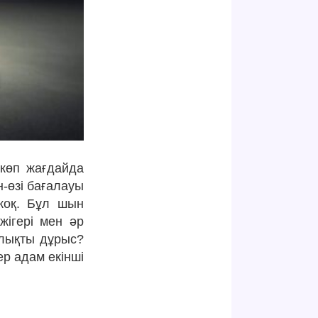
 көп жағдайда
-өзі бағалауы
 жоқ. Бұл шын
ігері мен әр
алықты дұрыс?
ер адам екінші