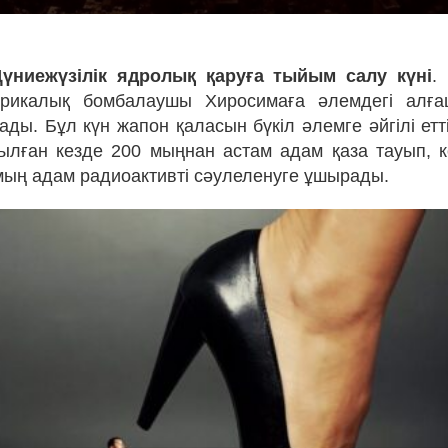
үниежүзілік ядролық қаруға тыйым салу күні
.
рикалық бомбалаушы Хиросимаға әлемдегі алғ
ды. Бұл күн жапон қаласын бүкіл әлемге әйгілі етт
лған кезде 200 мыңнан астам адам қаза тауып, к
0 мың адам радиоактивті сәулеленуге ұшырады.