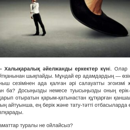
— Халықаралық әйелжанды еркектер күн
і. Олар
айтқанынан шықпайды. Мұндай ер адамдардың — өзін
ныш сезімінен ада қалған әрі салауатты эгоизмі
ан ба? Досыңызды немесе туысыңызды оның ерік-ж
арып отыратын қарым-қатынастан құтқарған қанш
ң айтуынша, ең берік және тату-тәтті отбасыларда 
 атқарады.
аматтар туралы не ойлайсыз?