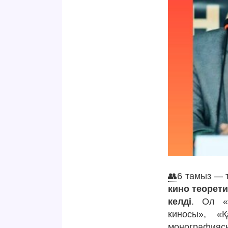
👥
6 тамыз — 
кино теорет
келді
. Ол «Е
киносы», «Қ
монографиясы