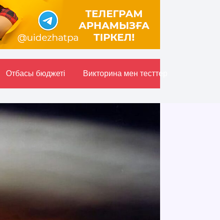
Отбасы бюджетi
Викторина мен тесттер