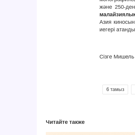
және 250-ден
малайзиялық
Азия киносын
иегері атанды
Сізге Мишель
6 тамыз
Читайте также