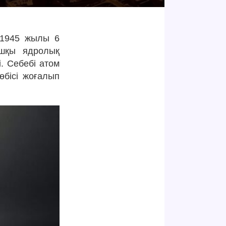
 1945 жылы 6
ашқы ядролық
і. Себебі атом
өбісі жоғалып