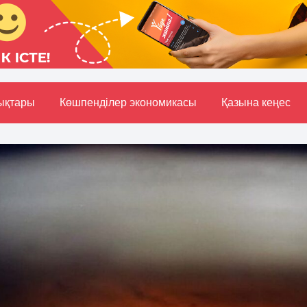
ықтары
Көшпенділер экономикасы
Қазына кеңес