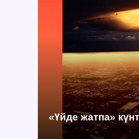
«Үйде жатпа» күнт