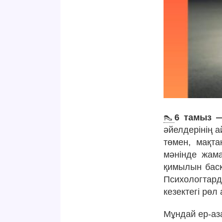
👠
6 тамыз 
әйелдерінің 
төмен, мақта
мәнінде жам
қимылын басқ
Психологтарды
кезектегі рөл
Мұндай ер-аз