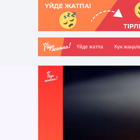
Үйде жатпа
Күн жаңал