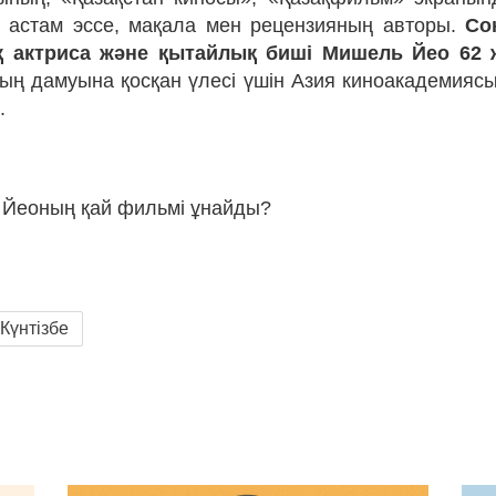
 астам эссе, мақала мен рецензияның авторы.
Со
 актриса және қытайлық биші Мишель Йео 62 
ың дамуына қосқан үлесі үшін Азия киноакадемия
.
 Йеоның қай фильмі ұнайды?
Күнтізбе