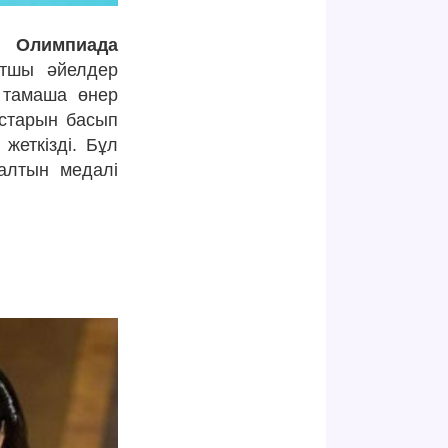
 Олимпиада
ртшы әйелдер
 тамаша өнер
астарын басып
жеткізді. Бұл
алтын медалі