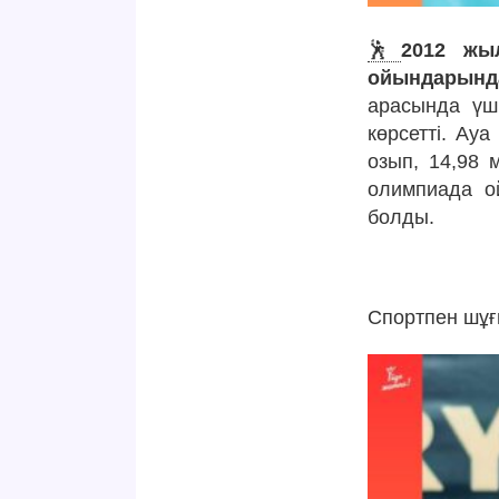
🕺
2012 жы
ойындарынд
арасында үш
көрсетті. Ау
озып, 14,98 
олимпиада о
болды.
Спортпен шұғ