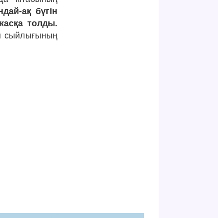
ндай-ақ бүгін
жасқа толды.
сы сыйлығының