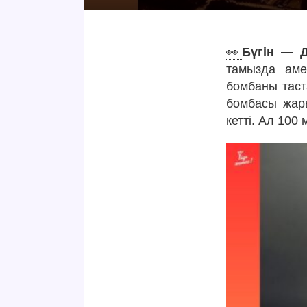
👀
Бүгін — Д
тамызда аме
бомбаны таста
бомбасы жары
кетті. Ал 10