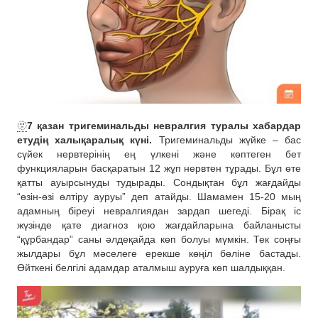
🫥
7 қазан тригеминальды невралгия туралы хабардар
етудің халықаралық күні.
Тригеминальды жүйке – бас
сүйек нервтерінің ең үлкені және көптеген бет
функцияларын басқаратын 12 жұп нервтен тұрады. Бұл өте
қатты ауырсынуды тудырады. Сондықтан бұл жағдайды
“өзін-өзі өлтіру ауруы” деп атайды. Шамамен 15-20 мың
адамның біреуі невралгиядан зардап шегеді. Бірақ іс
жүзінде қате диагноз қою жағдайларына байланысты
“құрбандар” саны әлдеқайда көп болуы мүмкін. Тек соңғы
жылдары бұл мәселеге ерекше көңіл бөліне бастады.
Өйткені белгілі адамдар аталмыш ауруға көп шалдыққан.