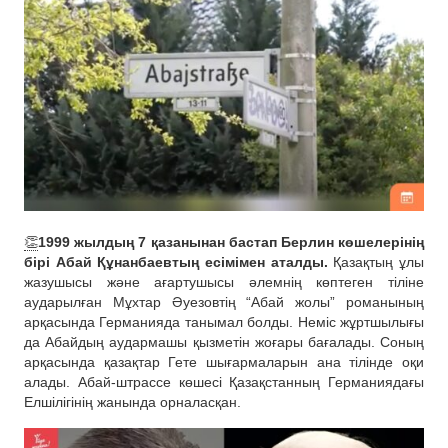
👏
1999 жылдың 7 қазанынан бастап Берлин көшелерінің
бірі Абай Құнанбаевтың есімімен аталды.
Қазақтың ұлы
жазушысы және ағартушысы әлемнің көптеген тіліне
аударылған Мұхтар Әуезовтің “Абай жолы” романының
арқасында Германияда танымал болды. Неміс жұртшылығы
да Абайдың аудармашы қызметін жоғары бағалады. Соның
арқасында қазақтар Гете шығармаларын ана тілінде оқи
алады. Абай-штрассе көшесі Қазақстанның Германиядағы
Елшілігінің жанында орналасқан.