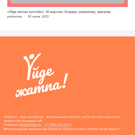
«Үйде жатпа» күнтізбесі. 30 маусым: Есімдер, мерекелер, оқиғалар
редактор
30 июня, 2025
zhatpa.kz - үйде жатпайтын, тірлік жасағысы келетін, өсетін жастарға арналған
ақпараттық-танымдық сайт
Редакция:
info@zhatpa.kz
+7 (708) 332-10-72
Материалдарды қолданғанда zhatpa.kz сайтына активті сілтеме жасау міндетті