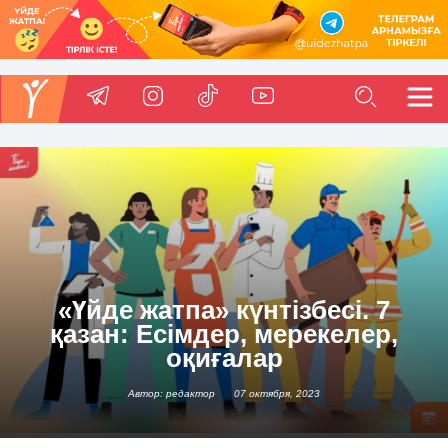
«Үйде жатпа» күнтізбесі. 7
қазан: Есімдер, мерекелер,
оқиғалар
Автор: редактор
07 октября, 2023