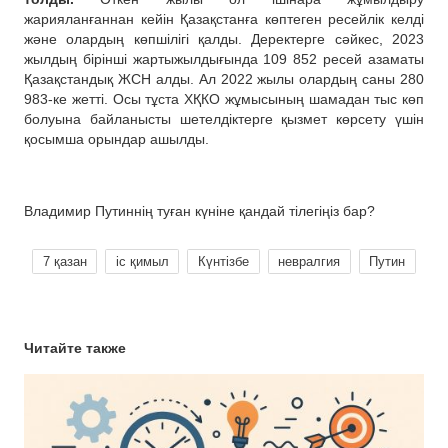
жарияланғаннан кейін Қазақстанға көптеген ресейлік келді
және олардың көпшілігі қалды. Деректерге сәйкес, 2023
жылдың бірінші жартыжылдығында 109 852 ресей азаматы
Қазақстандық ЖСН алды. Ал 2022 жылы олардың саны 280
983-ке жетті. Осы тұста ХҚКО жұмысының шамадан тыс көп
болуына байланысты шетелдіктерге қызмет көрсету үшін
қосымша орындар ашылды.
Владимир Путиннің туған күніне қандай тілегіңіз бар?
7 қазан
іс қимыл
Күнтізбе
невралгия
Путин
Читайте также