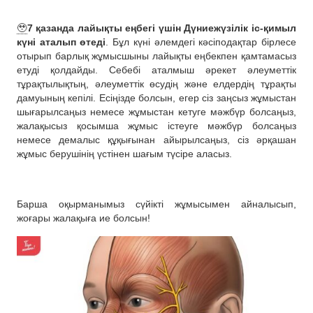
🥹
7 қазанда лайықты еңбегі үшін Дүниежүзілік іс-қимыл
күні аталып өтеді
. Бұл күні әлемдегі кәсіподақтар бірлесе
отырып барлық жұмысшыны лайықты еңбекпен қамтамасыз
етуді қолдайды. Себебі аталмыш әрекет әлеуметтік
тұрақтылықтың, әлеуметтік өсудің және елдердің тұрақты
дамуының кепілі. Есіңізде болсын, егер сіз заңсыз жұмыстан
шығарылсаңыз немесе жұмыстан кетуге мәжбүр болсаңыз,
жалақысыз қосымша жұмыс істеуге мәжбүр болсаңыз
немесе демалыс құқығынан айырылсаңыз, сіз әрқашан
жұмыс берушінің үстінен шағым түсіре аласыз.
Барша оқырманымыз сүйікті жұмысымен айналысып,
жоғары жалақыға ие болсын!