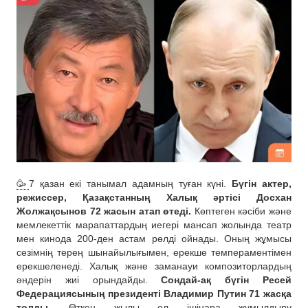
🥳
7 қазан екі танымал адамның туған күні.
Бүгін актер,
режиссер, Қазақстанның Халық әртісі Досхан
Жолжақсынов 72 жасын атап өтеді.
Көптеген кәсіби және
мемлекеттік марапаттардың иегері мансап жолында театр
мен кинода 200-ден астам рөлді ойнады. Оның жұмысы
сезімнің терең шынайылығымен, ерекше темпераментімен
ерекшеленеді. Халық және заманауи композиторлардың
әндерін жиі орындайды.
Сондай-ақ бүгін Ресей
Федерациясының президенті Владимир Путин 71 жасқа
толды.
Өткен жылы ол ішінара жұмылдыру