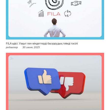
FILA әдісі: Уақыт пен міндеттерді басқарудың тиімді тәсілі
редактор
30 июня, 2025