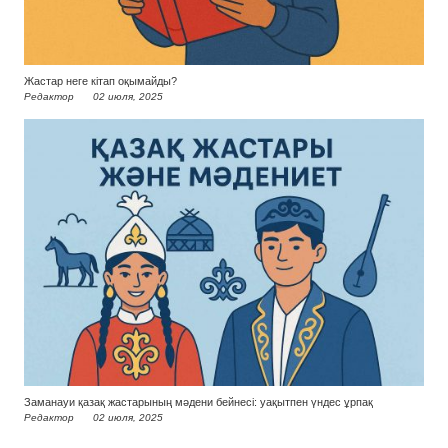
Жастар неге кітап оқымайды?
Редактор
02 июля, 2025
Заманауи қазақ жастарының мәдени бейнесі: уақытпен үндес ұрпақ
Редактор
02 июля, 2025