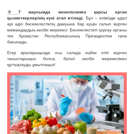
☀️
7 маусымда монополияға қарсы орган
қызметкерлерінің күні атап өтіледі.
Бұл – елімізде адал
әрі әділ бәсекелестіктің дамуына бар күшін салып жүрген
мамандардың кәсіби мерекесі. Бәсекелестікті қорғау органы
тек Қазақстан Республикасының Президентіне ғана
бағынады.
Егер араларыңызда осы салада еңбек етіп жүрген
таныстарыңыз болса, бүгінгі кәсіби мерекесімен
құттықтауды ұмытпаңыз!