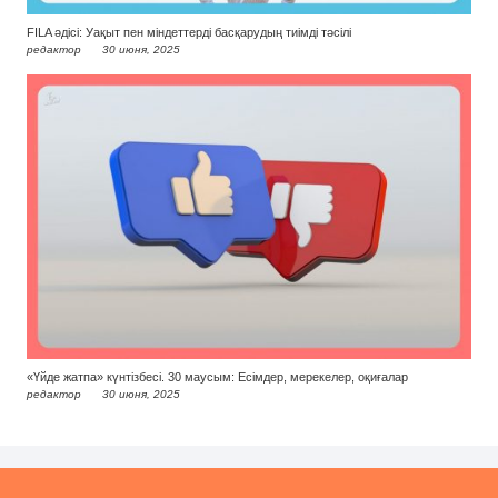
FILA әдісі: Уақыт пен міндеттерді басқарудың тиімді тәсілі
редактор
30 июня, 2025
«Үйде жатпа» күнтізбесі. 30 маусым: Есімдер, мерекелер, оқиғалар
редактор
30 июня, 2025