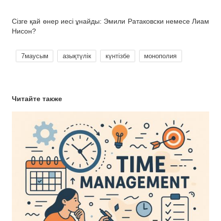
Сізге қай өнер иесі ұнайды: Эмили Ратаковски немесе Лиам
Нисон?
7маусым
азықтүлік
күнтізбе
монополия
Читайте также