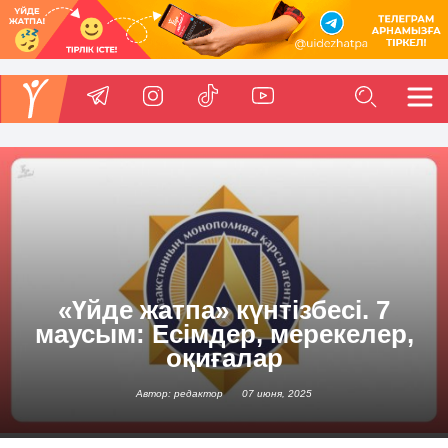
«Үйде жатпа» күнтізбесі. 7
маусым: Есімдер, мерекелер,
оқиғалар
Автор: редактор
07 июня, 2025