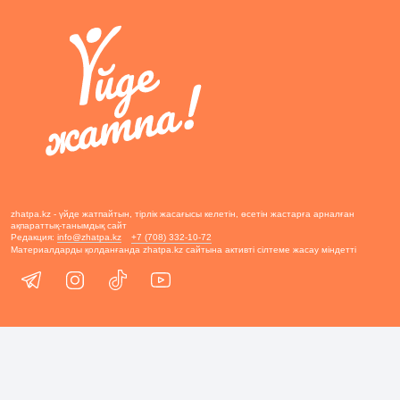
zhatpa.kz - үйде жатпайтын, тірлік жасағысы келетін, өсетін жастарға арналған
ақпараттық-танымдық сайт
Редакция:
info@zhatpa.kz
+7 (708) 332-10-72
Материалдарды қолданғанда zhatpa.kz сайтына активті сілтеме жасау міндетті