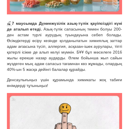
🍒
7 маусымда Дүниежүзілік азық-түлік қауіпсіздігі күні
де аталып өтеді.
Азық-түлік сапасының төмен болуы 200-
ден астам түрлі аурудың туындауына себеп болады.
Өсімдіктерді өсіру кезінде қолданылатын химиялық заттар
адам ағзасына түсіп, аллергия, асқазан-ішек аурулары, тіпті
қатерлі ісікке де алып келуі мүмкін. БҰҰ бұл мәселеге 2016
жылы ерекше назар аударды. Әлем бойынша жыл сайын
жүздеген мың адам сапасыз тағамнан көз жұмады, олардың
40%-ын 5 жасқа дейінгі балалар құрайды.
Денсаулығыңыз үшін құрамында химикаты жоқ табиғи
өнімдерді тұтыныңыз!