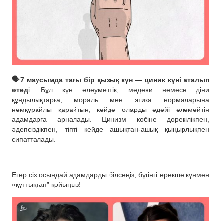
🗣
7 маусымда тағы бір қызық күн — циник күні аталып
өтед
і. Бұл күн әлеуметтік, мәдени немесе діни
құндылықтарға, мораль мен этика нормаларына
немқұрайлы қарайтын, кейде оларды әдейі елемейтін
адамдарға арналады. Цинизм көбіне дөрекілікпен,
әдепсіздікпен, тіпті кейде ашықтан-ашық қыңырлықпен
сипатталады.
Егер сіз осындай адамдарды білсеңіз, бүгінгі ерекше күнмен
«құттықтап” қойыңыз!