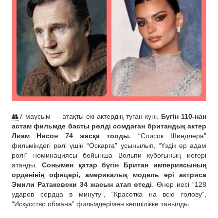
👥
7 маусым — атақты екі актердің туған күні.
Бүгін 110-нан
астам фильмде басты рөлді сомдаған британдық актер
Лиам Нисон 74 жасқа толды.
“Список Шиндлера”
фильміндегі рөлі үшін “Оскарға” ұсынылып, “Үздік ер адам
рөлі” номинациясы бойынша Вольпи кубогының иегері
атанды.
Сонымен қатар бүгін Британ империясының
орденінің офицері, америкалық модель әрі актриса
Эмили Ратаковски 34 жасын атап өтеді
. Өнер иесі “128
ударов сердца в минуту”, “Красотка на всю голову”,
“Искусство обмана” фильмдерімен көпшілікке танылды.