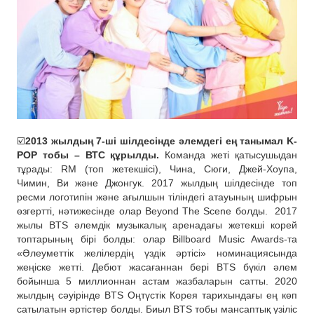
☑️
2013 жылдың 7-ші шілдесінде әлемдегі ең танымал K-
POP тобы – ВТС құрылды.
Команда жеті қатысушыдан
тұрады: RM (топ жетекшісі), Чина, Сюги, Джей-Хоупа,
Чимин, Ви және Джонгук. 2017 жылдың шілдесінде топ
ресми логотипін және ағылшын тіліндегі атауының шифрын
өзгертті, нәтижесінде олар Beyond The Scene болды.
2017
жылы BTS әлемдік музыкалық аренадағы жетекші корей
топтарының бірі болды: олар Billboard Music Awards-та
«Әлеуметтік желілердің үздік әртісі» номинациясында
жеңіске жетті. Дебют жасағаннан бері BTS бүкіл әлем
бойынша 5 миллионнан астам жазбаларын сатты. 2020
жылдың сәуірінде BTS Оңтүстік Корея тарихындағы ең көп
сатылатын әртістер болды. Биыл BTS тобы мансаптық үзіліс