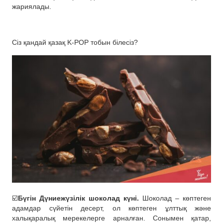
жариялады.
Сіз қандай қазақ K-POP тобын білесіз?
☑️
Бүгін Дүниежүзілік шоколад күні.
Шоколад – көптеген
адамдар сүйетін десерт, ол көптеген ұлттық және
халықаралық мерекелерге арналған. Сонымен қатар,