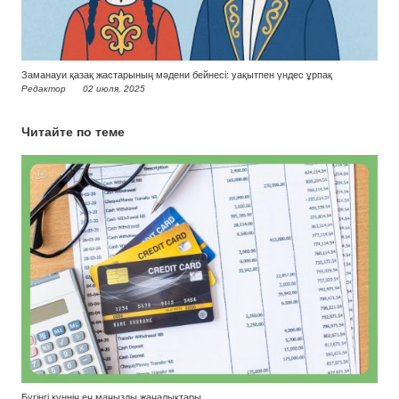
Заманауи қазақ жастарының мәдени бейнесі: уақытпен үндес ұрпақ
Редактор
02 июля, 2025
Читайте по теме
Бүгінгі күннің ең маңызды жаңалықтары