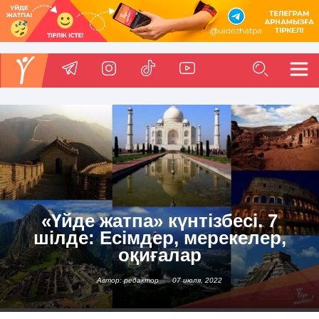
«Үйде жатпа» күнтізбесі. 7
шілде: Есімдер, мерекелер,
оқиғалар
Автор: редактор
07 июля, 2022