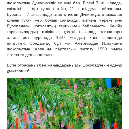
шоколадтың Дүниежүзілік екі күні бар. Біреуі 7-ші шілдеде,
екіншісі — төрт күннен кейін, 11-ші шілдеде тойланады.
Еуропа – 7-ші шілдеде атап өтілетін Дүниежүзілік шоколад
күнінің туған жері болып саналады, өйткені мереке күні
Еуропадағы шоколадтың тарихымен байланысты. Кейбір
тарихшылардың пікірінше, қазіргі шоколад плиткалары
алғаш рет Еуропада 1847 жылдың 7-ші шілдесінде
енгізілген. Сондай-ақ, бұл күні Америкадан Испанияға
шоколадтың алғашқы партиясын жеткізу 1550 жылы
тіркелген деп саналады.
Бүгін отбасыңыз бен жақындарыңызды шоколадпен емдеуді
ұмытпаңыз!