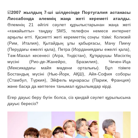
☑️
2007 жылдың 7-ші шілдесінде Португалия астанасы
Лиссабонда әлемнің жаңа жеті кереметі аталды.
Әлемнің 21 әйгілі сәулет құрылыстарынан жаңа жеті
«ғажайыпты» таңдау SMS, телефон немесе интернет
арқылы өтті. Қасиетті жеті кереметтің соңғы тізімі: Колизей
(Рим, Италия), Қытайдың ұлы қабырғасы, Мачу Пикчу
(Перудағы ежелгі қала), Петра (Иорданиядағы ежелгі қала),
Тәж-Махал кесенесі (Агра, Үндістан), Құтқарушы Мәсіхтің
мүсіні (Рио-де-Жанейро, Бразилия), Чичен-Ица
(Мексикадағы майя мәдени орталығы). Бұл тізімге
Бостандық мүсіні (Нью-Йорк, АҚШ), Айя-София соборы
(Стамбул, Түркия), Эйфель мұнарасы (Париж, Франция)
және басқа да көптеген танымал құрылымдар кірді.
Егер дауыс беру бүгін болса, сіз қандай сәулет құрылысына
дауыс бересіз?