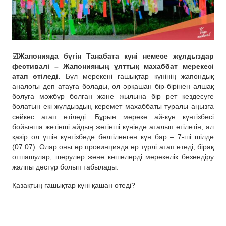
☑️
Жапонияда бүгін Танабата күні немесе жұлдыздар
фестивалі – Жапонияның ұлттық махаббат мерекесі
атап өтіледі.
Бұл мерекені ғашықтар күнінің жапондық
аналогы деп атауға болады, ол әрқашан бір-бірінен алшақ
болуға мәжбүр болған және жылына бір рет кездесуге
болатын екі жұлдыздың керемет махаббаты туралы аңызға
сәйкес атап өтіледі. Бұрын мереке ай-күн күнтізбесі
бойынша жетінші айдың жетінші күнінде аталып өтілетін, ал
қазір ол үшін күнтізбеде белгіленген күн бар – 7-ші шілде
(07.07). Олар оны әр провинцияда әр түрлі атап өтеді, бірақ
отшашулар, шерулер және көшелерді мерекелік безендіру
жалпы дәстүр болып табылады.
Қазақтың ғашықтар күні қашан өтеді?