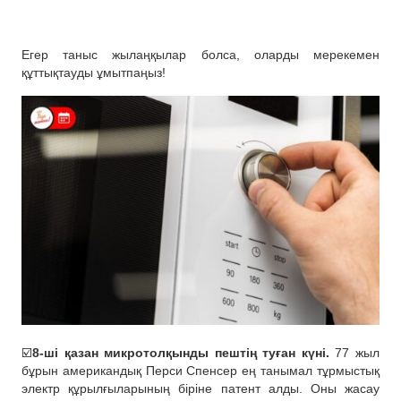
Егер таныс жылаңқылар болса, оларды мерекемен
құттықтауды ұмытпаңыз!
☑️
8-ші қазан микротолқынды пештің туған күні.
77 жыл
бұрын американдық Перси Спенсер ең танымал тұрмыстық
электр құрылғыларының біріне патент алды. Оны жасау