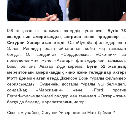
☑️8-ші қазан екі танымал актердің туған күні.
Бүгін 73
жылдығын американдық актриса және продюсер —
Сигурни Уивер атап өтеді.
Ол «Чужой» фильмдеріндегі
Эллен Риплидің рөлін ойнағаннан кейін кең танымал
болды. Ол сондай-ақ «Сердцеедки», «Охотники за
приведениями» және «Аватар» фильмдерінен танымал.
Биыл біз оны Аватар 2-де көреміз.
Бүгін 52 жылдық
мерейтойын американдық кино және теледидар актері
Мэтт Дэймон атап өтеді.
Джейсон Борн туралы фильмдер
сериясындағы, Оушеннің достары туралы үш бөлімдегі,
сондай-ақ «Марсианин» және «Ford против
Ferrari»фильмдеріндегі рөлдерімен танымал. «Оскар» және
басқа да беделді марапаттардың иегері.
Сізге кім ұнайды, Сигурни Уивер немесе Мэтт Дэймон?