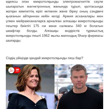
идеясы оған микротолқынды электромагниттік сәуле
шығаратын магнетронның жанында тұрып, қалтасында
жатқан кәмпиттің еріп кеткенін және біреу оның сэндвичі
қызғанын айтқаннан кейін келді. Армия асханалары мен
үлкен мейрамханаларға арналған алғашқы микротолқынды
пештер биіктігі 175 см және салмағы 340 кг болатын
шкафтар болды. Алғашқы өндірістік тұрмыстық
микротолқынды пешті 1962 жылы жапондық Sharp фирмасы
шығарды.
Сіздің үйіңізде қандай микротолқынды пеш бар?