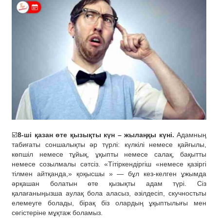
☑️
8-ші қазан өте қызықты күн – жылаңқы күні.
Адамның
табиғаты соншалықты әр түрлі: күлкілі немесе қайғылы,
көпшіл немесе тұйық, ұқыпты немесе салақ, бақытты
немесе созылмалы сәтсіз. «Тітіркендіргіш «немесе қазіргі
тілмен айтқанда,» қоқысшы » — бұл кез-келген ұжымда
әрқашан болатын өте қызықты адам түрі. Сіз
қалағаныңызша аулақ бола аласыз, әзілдесіп, скучностьты
елемеуге болады, бірақ біз олардың ұқыптылығы мен
сөгістеріне мұқтаж боламыз.