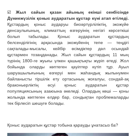
☑️
Жыл сайын қазан айының екінші сенбісінде
Дүниежүзілік қоныс аударатын құстар күні атап өтіледі.
Құстардың қоныс аударуы биоәртүрліліктің, экожүйе
денсаулығының, климаттың өзгеруінің негізгі көрсеткіші
болып табылады. Қоныс аударатын құстардың
белсенділігінің арқасында экожүйенің тепе — теңдігі
сақталады-мысалы, кейбір өсімдіктер дәл осындай
құстармен тозаңданады. Жыл сайын құстардың 11 мың
түрінің 1800-ге жуығы үлкен қашықтықты жүріп өтеді. Жол
бойында оларды көптеген қауіптер күтіп тұр. Ауыл
шаруашылығының өзгеруі мен жаһандық жылынумен
байланысты тіршілік ету ортасының жоғалуы, сондай-ақ
браконьерліктің өсуі қоныс аударатын құстар
популяциясының азаюына әкеледі. Олардың көші — қоны
жолында көптеген елдер бар, сондықтан проблемаларды
тек бірлесіп шешуге болады.
Қоныс аударатын құстар тобына қарауды ұнатасыз ба?