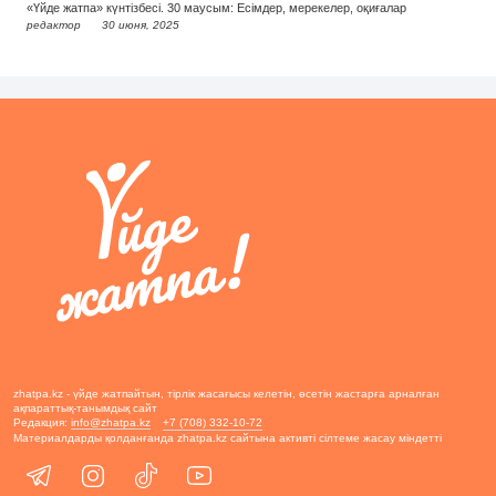
«Үйде жатпа» күнтізбесі. 30 маусым: Есімдер, мерекелер, оқиғалар
редактор
30 июня, 2025
zhatpa.kz - үйде жатпайтын, тірлік жасағысы келетін, өсетін жастарға арналған
ақпараттық-танымдық сайт
Редакция:
info@zhatpa.kz
+7 (708) 332-10-72
Материалдарды қолданғанда zhatpa.kz сайтына активті сілтеме жасау міндетті