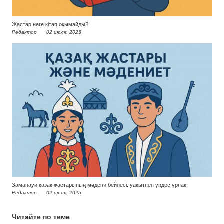
Жастар неге кітап оқымайды?
Редактор
02 июля, 2025
Заманауи қазақ жастарының мәдени бейнесі: уақытпен үндес ұрпақ
Редактор
02 июля, 2025
Читайте по теме