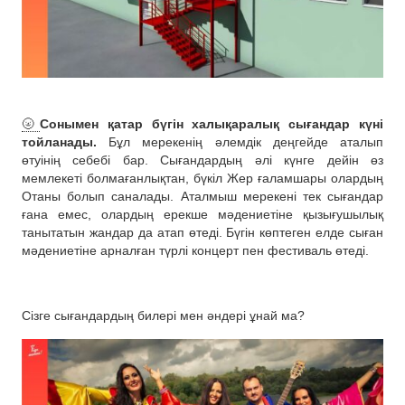
🌝
Сонымен қатар бүгін халықаралық сығандар күні
тойланады.
Бұл мерекенің әлемдік деңгейде аталып
өтуінің себебі бар. Сығандардың әлі күнге дейін өз
мемлекеті болмағанлықтан, бүкіл Жер ғаламшары олардың
Отаны болып саналады. Аталмыш мерекені тек сығандар
ғана емес, олардың ерекше мәдениетіне қызығушылық
танытатын жандар да атап өтеді. Бүгін көптеген елде сыған
мәдениетіне арналған түрлі концерт пен фестиваль өтеді.
Сізге сығандардың билері мен әндері ұнай ма?