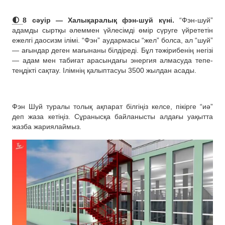
🌓
8 сәуір — Халықаралық фэн-шуй күні.
“Фэн-шуй”
адамды сыртқы әлеммен үйлесімді өмір сүруге үйрететін
ежелгі даосизм ілімі. “Фэн” аудармасы “жел” болса, ал “шуй”
— ағындар деген мағынаны білдіреді. Бұл тәжірибенің негізі
— адам мен табиғат арасындағы энергия алмасуда тепе-
теңдікті сақтау. Ілімнің қалыптасуы 3500 жылдан асады.
Фэн Шуй туралы толық ақпарат білгіңіз келсе, пікірге “иә”
деп жаза кетіңіз. Сұранысқа байланысты алдағы уақытта
жазба жариялаймыз.