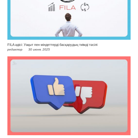
FILA әдісі: Уақыт пен міндеттерді басқарудың тиімді тәсілі
редактор
30 июня, 2025