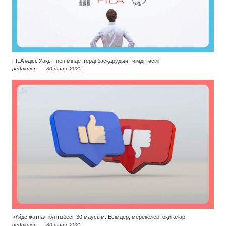
FILA әдісі: Уақыт пен міндеттерді басқарудың тиімді тәсілі
редактор
30 июня, 2025
«Үйде жатпа» күнтізбесі. 30 маусым: Есімдер, мерекелер, оқиғалар
редактор
30 июня, 2025