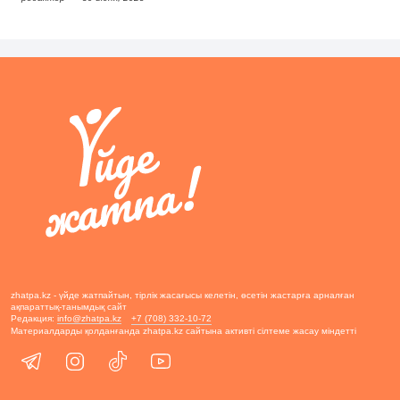
zhatpa.kz - үйде жатпайтын, тірлік жасағысы келетін, өсетін жастарға арналған
ақпараттық-танымдық сайт
Редакция:
info@zhatpa.kz
+7 (708) 332-10-72
Материалдарды қолданғанда zhatpa.kz сайтына активті сілтеме жасау міндетті