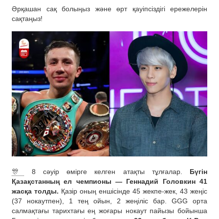
Әрқашан сақ болыңыз және өрт қауіпсіздігі ережелерін
сақтаңыз!
🎊
8 сәуір өмірге келген атақты тұлғалар.
Бүгін
Қазақстанның ел чемпионы — Геннадий Головкин 41
жасқа толды.
Қазір оның еншісінде 45 жекпе-жек, ​​43 жеңіс
(37 нокаутпен), 1 тең ойын, 2 жеңіліс бар. GGG орта
салмақтағы тарихтағы ең жоғары нокаут пайызы бойынша