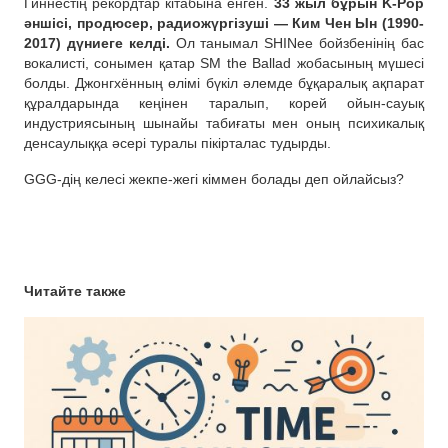
Гиннестің рекордтар кітабына енген.
33 жыл бұрын K-Pop
әншісі, продюсер, радиожүргізуші — Ким Чен Ын (1990-
2017) дүниеге келді.
Ол танымал SHINee бойзбенінің бас
вокалисті, сонымен қатар SM the Ballad жобасының мүшесі
болды. Джонгхённың өлімі бүкіл әлемде бұқаралық ақпарат
құралдарында кеңінен таралып, корей ойын-сауық
индустриясының шынайы табиғаты мен оның психикалық
денсаулыққа әсері туралы пікірталас тудырды.
GGG-дің келесі жекпе-жегі кіммен болады деп ойлайсыз?
Читайте также