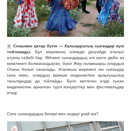
🌼
Сонымен қатар бүгін — Халықаралық сығандар күні
тойланады.
Бұл мерекенің әлемдік деңгейде аталып
өтуінің себебі бар. Өйткені сығандардың әлі күнге дейін өз
мемлекеті болмағандықтан, бүкіл Жер ғаламшары олардың
Отаны болып саналады. Аталмыш мерекені тек сығандар
ғана емес, олардың ерекше мәдениетіне қызығушылық
танытқандар да тойлайды. Бүгін көптеген елде сыған
мәдениетіне арналған түрлі концерттер мен фестивальдар
өтеді.
Сізге сығандардың билері мен әндері ұнай ма?