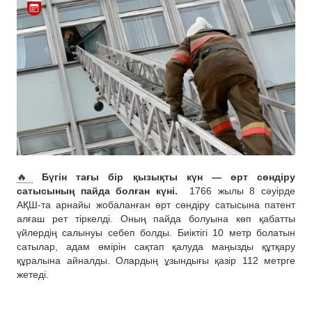
🔥
Бүгін тағы бір қызықты күн — өрт сөндіру
сатысының пайда болған күні.
1766 жылы 8 сәуірде
АҚШ-та арнайы жобаланған өрт сөндіру сатысына патент
алғаш рет тіркелді. Оның пайда болуына көп қабатты
үйлердің салынуы себеп болды. Биіктігі 10 метр болатын
сатылар, адам өмірін сақтап қалуда маңызды құтқару
құралына айналды. Олардың ұзындығы қазір 112 метрге
жетеді.