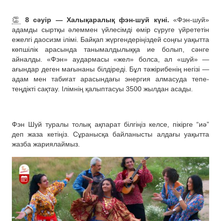
👏
8 сәуір — Халықаралық фэн-шуй күні.
«Фэн-шуй»
адамды сыртқы әлеммен үйлесімді өмір сүруге үйрететін
ежелгі даосизм ілімі. Байқап жүргендеріңіздей соңғы уақытта
көпшілік арасында танымалдылыққа ие болып, сәнге
айналды. «Фэн» аудармасы «жел» болса, ал «шуй» —
ағындар деген мағынаны білдіреді. Бұл тәжірибенің негізі —
адам мен табиғат арасындағы энергия алмасуда тепе-
теңдікті сақтау. Ілімнің қалыптасуы 3500 жылдан асады.
Фэн Шуй туралы толық ақпарат білгіңіз келсе, пікірге “иә”
деп жаза кетіңіз. Сұранысқа байланысты алдағы уақытта
жазба жариялаймыз.