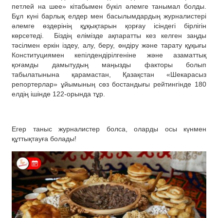
петлей на шее» кітабымен бүкіл әлемге танымал болды.
Бұл күні барлық елдер мен басылымдардың журналистері
әлемге өздерінің құқықтарын қорғау ісіндегі бірлігін
көрсетеді.
Біздің елімізде ақпаратты кез келген заңды
тәсілмен еркін іздеу, алу, беру, өндіру және тарату құқығы
Конституциямен кепілдендірілгеніне және азаматтық
қоғамды дамытудың маңызды факторы болып
табылатынына қарамастан, Қазақстан «Шекарасыз
репортерлар» ұйымының сөз бостандығы рейтингінде 180
елдің ішінде 122-орында тұр.
Егер таныс журналистер болса, оларды осы күнмен
құттықтауға болады!