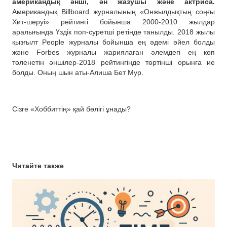
американдық әнші, ән жазушы және актриса.
Американдық Billboard журналының «Онжылдықтың соңғы
Хит-шеруі» рейтингі бойынша 2000-2010 жылдар
аралығында Үздік поп-суретші ретінде танылды. 2018 жылы
қызғылт People журналы бойынша ең әдемі әйел болды
және Forbes журналы жариялаған әлемдегі ең көп
төленетін әншілер-2018 рейтингінде төртінші орынға ие
болды. Оның шын аты-Алиша Бет Мур.
Сізге «Хоббиттің» қай бөлігі ұнады?
Читайте также