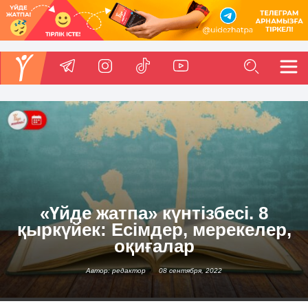
«Үйде жатпа» күнтізбесі. 8
қыркүйек: Есімдер, мерекелер,
оқиғалар
Автор: редактор
08 сентября, 2022