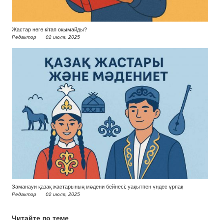
Жастар неге кітап оқымайды?
Редактор
02 июля, 2025
Заманауи қазақ жастарының мәдени бейнесі: уақытпен үндес ұрпақ
Редактор
02 июля, 2025
Читайте по теме