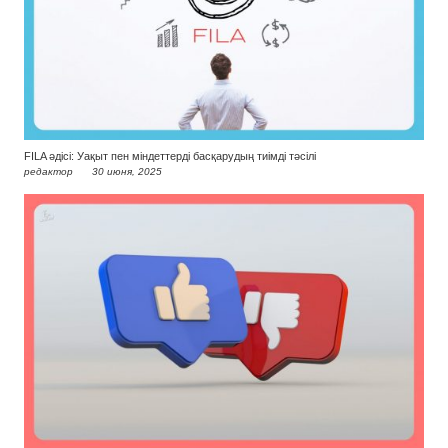
FILA әдісі: Уақыт пен міндеттерді басқарудың тиімді тәсілі
редактор
30 июня, 2025