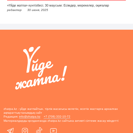
«Үйде жатпа» күнтізбесі. 30 маусым: Есімдер, мерекелер, оқиғалар
редактор
30 июня, 2025
zhatpa.kz - үйде жатпайтын, тірлік жасағысы келетін, өсетін жастарға арналған
ақпараттық-танымдық сайт
Редакция:
info@zhatpa.kz
+7 (708) 332-10-72
Материалдарды қолданғанда zhatpa.kz сайтына активті сілтеме жасау міндетті