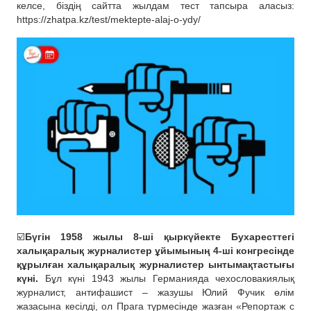
келсе, біздің сайтта жылдам тест тапсыра аласыз:
https://zhatpa.kz/test/mektepte-alaj-o-ydy/
☑️
Бүгін 1958 жылы 8-ші қыркүйекте Бухаресттегі
халықаралық журналистер ұйымының 4-ші конгресінде
құрылған халықаралық журналистер ынтымақтастығы
күні.
Бұл күні 1943 жылы Германияда чехословакиялық
журналист, антифашист – жазушы Юлий Фучик өлім
жазасына кесілді, ол Прага түрмесінде жазған «Репортаж с