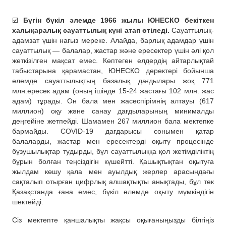
☑️
Бүгін бүкіл әлемде 1966 жылы ЮНЕСКО бекіткен
халықаралық сауаттылық күні атап өтіледі.
Сауаттылық-
адамзат үшін нағыз мереке. Алайда, барлық адамдар үшін
сауаттылық — балалар, жастар және ересектер үшін әлі қол
жеткізілген мақсат емес. Көптеген елдердің айтарлықтай
табыстарына қарамастан, ЮНЕСКО деректері бойынша
әлемде сауаттылықтың базалық дағдылары жоқ 771
млн.ересек адам (оның ішінде 15-24 жастағы 102 млн. жас
адам) тұрады. Он бала мен жасөспірімнің алтауы (617
миллион) оқу және санау дағдыларының минималды
деңгейіне жетпейді. Шамамен 267 миллион бала мектепке
бармайды. COVID-19 дағдарысы сонымен қатар
балаларды, жастар мен ересектерді оқыту процесінде
бұзушылықтар тудырды, бұл сауаттылыққа қол жетімділіктің
бұрын болған теңсіздігін күшейтті. Қашықтықтан оқытуға
жылдам көшу қала мен ауылдық жерлер арасындағы
сақталып отырған цифрлық алшақтықты анықтады, бұл тек
Қазақстанда ғана емес, бүкіл әлемде оқыту мүмкіндігін
шектейді.
Сіз мектепте қаншалықты жақсы оқығаныңызды білгіңіз