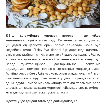
☑️
8-ші қыркүйекте керемет мереке – ас үйде
жиналыстар күні атап өтіледі.
Көптеген халықтар үшін ас
үй үйдегі ең қасиетті орын болып саналады және бұл
кездейсоқ емес. Пісіру-бұл белгілі бір дәрежеде адамның
өмірін анықтайтын құпия, және әр үй шаруасындағы әйел өз
асханасын мүмкіндігінше ыңғайлы және ыңғайлы етеді. Бұл
жерде туыстарыңызбен, достарыңызбен, бейтаныс
адамдармен немесе жалғыз отырғаныңыз маңызды емес.
Ас үйде отыру-бұл үйдің жылуын, оның жақсы көңіл-күйі мен
сүйіспеншілігін сіңіру. Оны атап өту үшін сіз дәмді кешкі ас
дайындауға немесе мейрамханада тағамға тапсырыс бере
аласыз, ал кешке асқазан мерекесін ұйымдастырып, өмірдің
қызықты оқиғаларын еске түсіре аласыз.
Әдетте үйде қандай тағамдар дайындалады?