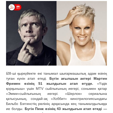
☑️8-ші қыркүйекте екі танымал шығармашылық адам өзінің
туған күнін атап өтеді.
Бүгін ағылшын актері Мартин
Фримен өзінің 51 жылдығын атап өтуде.
«Үздік
қорқыныш» үшін MTV сыйлығының иегері, сонымен қатар
«Эмми»сыйлығының иегері. «Шерлок» сериалына
қатысуының, сондай-ақ «Хоббит» кинотрилогиясындағы
Бильбо Бэггинстің рөлінің арқасында кең танымалдылыққа
ие болды.
Бүгін Пинк өзінің 43 жылдығын атап өтеді —