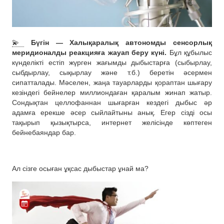
💫
Бүгін — Халықаралық автономды сенсорлық
меридионалды реакцияға жауап беру күні.
Бұл құбылыс
күнделікті естіп жүрген жағымды дыбыстарға (сыбырлау,
сыбдырлау, сықырлау және т.б.) беретін әсермен
сипатталады. Мәселен, жаңа тауарларды қораптан шығару
кезіндегі бейнелер миллиондаған қаралым жинап жатыр.
Сондықтан целлофаннан шығарған кездегі дыбыс әр
адамға ерекше әсер сыйлайтыны анық. Егер сізді осы
тақырып қызықтырса, интернет желісінде көптеген
бейнебаяндар бар.
Ал сізге осыған ұқсас дыбыстар ұнай ма?