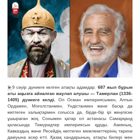
💫
9 сәуір дүниеге келген атақты адамдар.
687 жыл бұрын
аты аңызға айналған жаулап алушы — Тамерлан (1336-
1405) дүниеге келді.
Ол Осман империясымен, Алтын
Ордамен, Моғолстанмен, Үндістанмен және басқа да
көптеген халықтармен соғысса да, бірде-бір ірі жеңіліске
ұшыраған жоқ. Сонымен қатар ол астанасы Самарқанд
қаласында Тимуридтер империясын құрды. Азияның,
Кавказдың және Ресейдің көптеген мемлекеттерінің тарихи
дамуына әсер етті. Қазақ хандарының, атақты билері мен