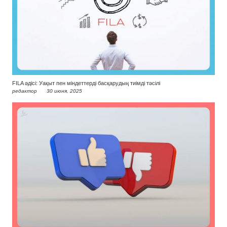
FILA әдісі: Уақыт пен міндеттерді басқарудың тиімді тәсілі
редактор
30 июня, 2025