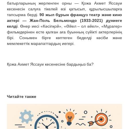
батырларының жерленген орны — Қожа Ахмет Яссауи
кесенесін салуға тікелей өзі қатысып, құрылысшыларға
тапсырма берді.
90 жыл бұрын француз театр және кино
актері — Жан-Поль Бельмондо (1933-2021) дүниеге
келді
. Өнер иесі «Кәсіпқой», «Әйел – ол әйел», «Мұрагер»
фильмдерінен есте қалған аға буынның сүйікті актерлерінің
бірі. Сонымен бірге көптеген беделді кәсіби және
мемлекеттік марапаттардың иегері.
Қожа Ахмет Яссауи кесенесіне бардыңыз ба?
Читайте также