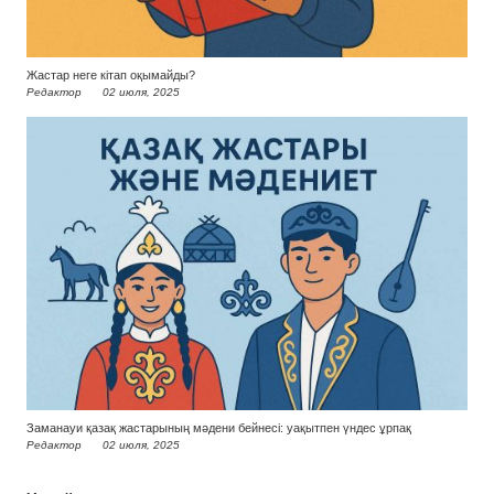
Жастар неге кітап оқымайды?
Редактор
02 июля, 2025
Заманауи қазақ жастарының мәдени бейнесі: уақытпен үндес ұрпақ
Редактор
02 июля, 2025