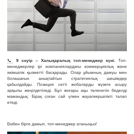
📞
9 сәуір – Халықаралық топ-менеджер күні.
Топ-
менеджерлер ірі компаниялардағы коммерциялық және
әкімшілік қызметті басқарады. Олар ұйымның дамуы мен
болашағын анықтайтын стратегиялық шешімдер
қабылдайды. Позиция сәтті жобаларды жүзеге асыру
арқылы жеңілдетіледі. Бұл жоғары ақы төленетін беделді
мамандық. Бірақ соған сай үлкен жауапкершілікті талап
етеді.
Бізбен бірге дамып, топ-менеджер атаныңыз!