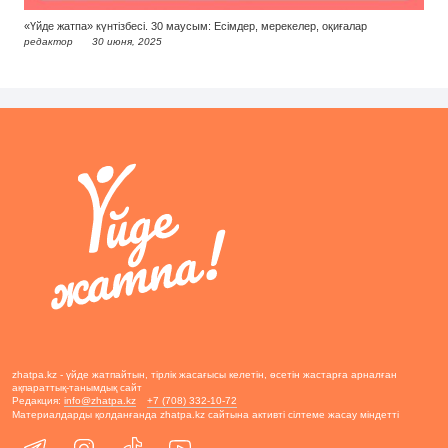
«Үйде жатпа» күнтізбесі. 30 маусым: Есімдер, мерекелер, оқиғалар
редактор
30 июня, 2025
zhatpa.kz - үйде жатпайтын, тірлік жасағысы келетін, өсетін жастарға арналған
ақпараттық-танымдық сайт
Редакция:
info@zhatpa.kz
+7 (708) 332-10-72
Материалдарды қолданғанда zhatpa.kz сайтына активті сілтеме жасау міндетті