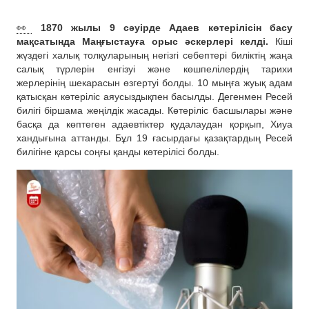
👀
1870 жылы 9 сәуірде Адаев көтерілісін басу
мақсатында Маңғыстауға орыс әскерлері келді.
Кіші
жүздегі халық толқуларының негізгі себептері биліктің жаңа
салық түрлерін енгізуі және көшпелілердің тарихи
жерлерінің шекарасын өзгертуі болды. 10 мыңға жуық адам
қатысқан көтеріліс аяусыздықпен басылды. Дегенмен Ресей
билігі біршама жеңілдік жасады. Көтеріліс басшылары және
басқа да көптеген адаевтіктер қудалаудан қорқып, Хиуа
хандығына аттанды. Бұл 19 ғасырдағы қазақтардың Ресей
билігіне қарсы соңғы қанды көтерілісі болды.