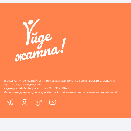
zhatpa.kz - үйде жатпайтын, тірлік жасағысы келетін, өсетін жастарға арналған
ақпараттық-танымдық сайт
Редакция:
info@zhatpa.kz
+7 (708) 332-10-72
Материалдарды қолданғанда zhatpa.kz сайтына активті сілтеме жасау міндетті