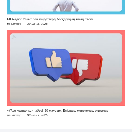
FILA әдісі: Уақыт пен міндеттерді басқарудың тиімді тәсілі
редактор
30 июня, 2025
«Үйде жатпа» күнтізбесі. 30 маусым: Есімдер, мерекелер, оқиғалар
редактор
30 июня, 2025