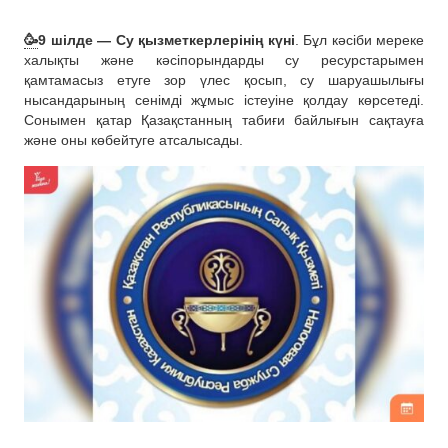
🥳
9 шілде — Су қызметкерлерінің күні
. Бұл кәсіби мереке
халықты және кәсіпорындарды су ресурстарымен
қамтамасыз етуге зор үлес қосып, су шаруашылығы
нысандарының сенімді жұмыс істеуіне қолдау көрсетеді.
Сонымен қатар Қазақстанның табиғи байлығын сақтауға
және оны көбейтуге атсалысады.