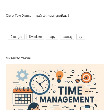
Сізге Том Хэнкстің қай фильмі ұнайды?
9 шілде
Күнтізбе
қару
салық
су
Читайте также