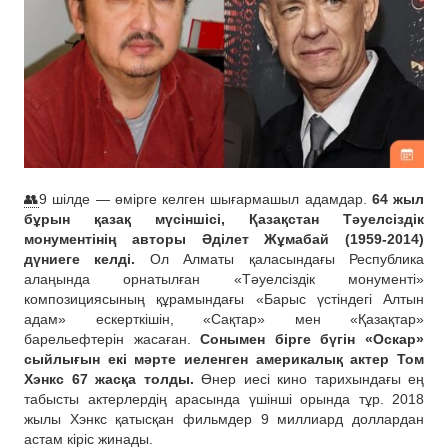
👥
9 шілде — өмірге келген шығармашыл адамдар.
64 жыл
бұрын қазақ мүсіншісі, Қазақстан Тәуелсіздік
монументінің авторы Әділет Жұмабай (1959-2014)
дүниеге келді.
Ол Алматы қаласындағы Республика
алаңында орнатылған «Тәуелсіздік монументі»
композициясының құрамындағы «Барыс үстіндегі Алтын
адам» ескерткішін, «Сақтар» мен «Қазақтар»
барельефтерін жасаған.
Сонымен бірге бүгін «Оскар»
сыйлығын екі мәрте иеленген америкалық актер Том
Хэнкс 67 жасқа толды.
Өнер иесі кино тарихындағы ең
табысты актерлердің арасында үшінші орында тұр. 2018
жылы Хэнкс қатысқан фильмдер 9 миллиард доллардан
астам кіріс жинады.