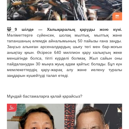
🙀
9 шілде — Халықаралық қаруды жою күні.
Мәліметтерге сүйенсек, шолақ мылтық, мылтық және
тапаншаның әлемдік айналымының 50 пайызы ғана заңды.
Заңсыз алынған арсеналдардың шығу тегі мен бар-жоғын
анықтау қиын. Әсіресе 640 миллион қару халықтың жеке
меншігінде болса, тіпті күрделі болмақ. Жыл сайын оны
пайдаланудан 30 мыңға жуық адам қайтыс болады. Бұл күн
мемлекеттердің қару-жарақ алу және иелену туралы
заңдарын күшейтуді талап етеді.
Мұндай бастамаларға қалай қарайсыз?