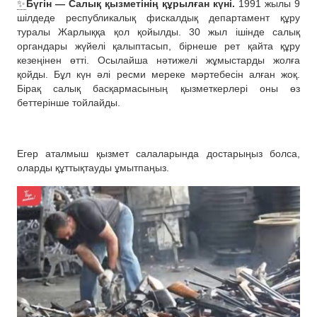
✨
Бүгін — Салық қызметінің құрылған күні.
1991 жылы 9
шілдеде республикалық фискалдық департамент құру
туралы Жарлыққа қол қойылды. 30 жыл ішінде салық
органдары жүйелі қалыптасып, бірнеше рет қайта құру
кезеңінен өтті. Осылайша нәтижелі жұмыстарды жолға
қойды. Бұл күн әлі ресми мереке мәртебесін алған жоқ.
Бірақ салық басқармасының қызметкерлері оны өз
беттерінше тойлайды.
Егер аталмыш қызмет салаларында достарыңыз болса,
оларды құттықтауды ұмытпаңыз.