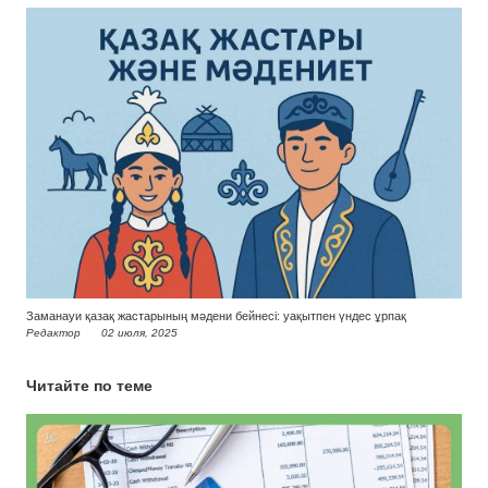
Заманауи қазақ жастарының мәдени бейнесі: уақытпен үндес ұрпақ
Редактор
02 июля, 2025
Читайте по теме