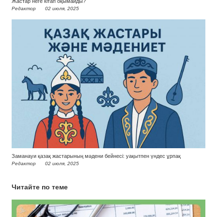
Жастар неге кітап оқымайды?
Редактор
02 июля, 2025
Заманауи қазақ жастарының мәдени бейнесі: уақытпен үндес ұрпақ
Редактор
02 июля, 2025
Читайте по теме