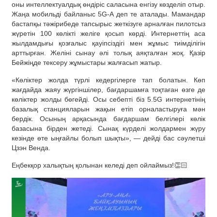
оны интеллектуалдық өндіріс саласына енгізу көзделіп отыр.
Жаңа мобильді байланыс 5G-А деп те аталады. Мамандар
бастапқы тәжірибеде тапсырыс жеткізуге арналған пилотсыз
жүретін 100 көлікті желіге қосып көрді. Интернеттің аса
жылдамдығы қозғалыс қауіпсіздігі мен жұмыс тиімділігін
арттырған. Желіні сынау әлі толық аяқталған жоқ. Қазір
Бейжіңде тексеру жұмыстары жалғасып жатыр.
«Көліктер жолда түрлі кедергілерге тап болатын. Көп
жағдайда жаяу жүргіншілер, бағдаршамға тоқтаған өзге де
көліктер жолды бөгейді. Осы себепті біз 5.5G интернетінің
базалық станцияларын жақын етіп орналастыруға мән
бердік. Осының арқасында бағдаршам белгілері көлік
базасына бірден жетеді. Сынақ күрделі жолдармен жүру
кезінде өте ыңғайлы болып шықты», — дейді бас сәулетші
Цзэн Венда.
Еңбекқор халықтың қолынан келеді деп ойлаймыз!👏🏻