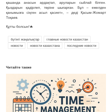
қашанда анасын ардақтап, аруларын сыйлай білген.
Қыздарын қадірлеп, төріне шығарған. Бұл – ежелден
қанымызға сіңген асыл қасиет», – деді Қасым-Жомарт
Тоқаев.
Құтты болсын!🔥
бүгінгі жаңалықтар
главные новости казахстан
новости
новости казахстана
последние новости
Читайте также