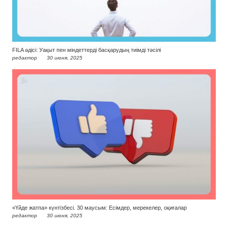
FILA әдісі: Уақыт пен міндеттерді басқарудың тиімді тәсілі
редактор
30 июня, 2025
«Үйде жатпа» күнтізбесі. 30 маусым: Есімдер, мерекелер, оқиғалар
редактор
30 июня, 2025