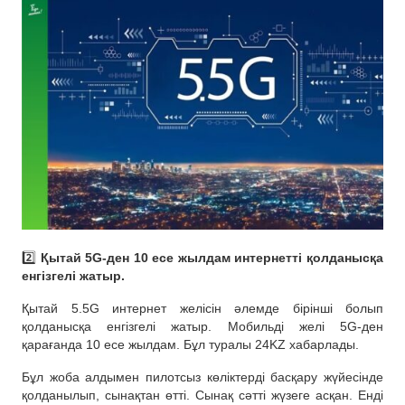
2️⃣
Қытай 5G-ден 10 есе жылдам интернетті қолданысқа
енгізгелі жатыр.
Қытай 5.5G интернет желісін әлемде бірінші болып
қолданысқа енгізгелі жатыр. Мобильді желі 5G-ден
қарағанда 10 есе жылдам. Бұл туралы 24KZ хабарлады.
Бұл жоба алдымен пилотсыз көліктерді басқару жүйесінде
қолданылып, сынақтан өтті. Сынақ сәтті жүзеге асқан. Енді