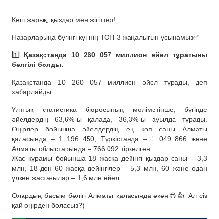
Кеш жарық, қыздар мен жігіттер!
Назарларыңа бүгінгі күннің ТОП-3 жаңалығын ұсынамыз✅
1️⃣
Қазақстанда 10 260 057 миллион әйел тұратыны
белгілі болды.
Қазақстанда 10 260 057 миллион әйел тұрады, деп
хабарлайды
Ұлттық статистика бюросының мәліметінше, бүгінде
әйелдердің 63,6%-ы қалада, 36,3%-ы ауылда тұрады.
Өңірлер бойынша әйелдердің ең көп саны Алматы
қаласында – 1 196 450, Түркістанда – 1 049 866 және
Алматы облыстарында – 766 092 тіркелген.
Жас құрамы бойынша 18 жасқа дейінгі қыздар саны – 3,3
млн, 18-ден 60 жасқа дейінгілер – 5,3 млн, 60 және одан
үлкен жастағылар – 1,6 млн әйел.
Олардың басым бөлігі Алматы қаласында екен😍👍 Ал сіз
қай өңірден боласыз?)