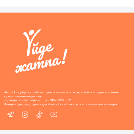
zhatpa.kz - үйде жатпайтын, тірлік жасағысы келетін, өсетін жастарға арналған
ақпараттық-танымдық сайт
Редакция:
info@zhatpa.kz
+7 (708) 332-10-72
Материалдарды қолданғанда zhatpa.kz сайтына активті сілтеме жасау міндетті