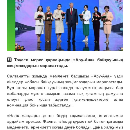
3️⃣ Тоқаев мерке қарсаңында «Ару-Ана» байқауының
жеңімпаздарын марапаттады.
Салтанатты жиында мемлекет басшысы «Ару-Ана» үздік
әйелдер жобасы байқауының жеңімпаздарын марапаттады.
Бұл жолы марапат түрлі салада әлеуметтік маңызы бар
жобаларды жүзеге асырып, азаматтық қоғамның дамуына
елеулі үлес қосып жүрген қыз-келіншектерге алты
номинация бойынша табысталды.
«Нәзік жандарға деген біздің ықыласымыз, ілтипатымыз
әрдайым ерекше. Жалпы, әйелді құрметтей білген қоғамды
мәдениетті, өркениетті қоғам деуге болады. Дана халқымыз