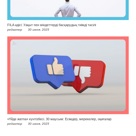
FILA әдісі: Уақыт пен міндеттерді басқарудың тиімді тәсілі
редактор
30 июня, 2025
«Үйде жатпа» күнтізбесі. 30 маусым: Есімдер, мерекелер, оқиғалар
редактор
30 июня, 2025