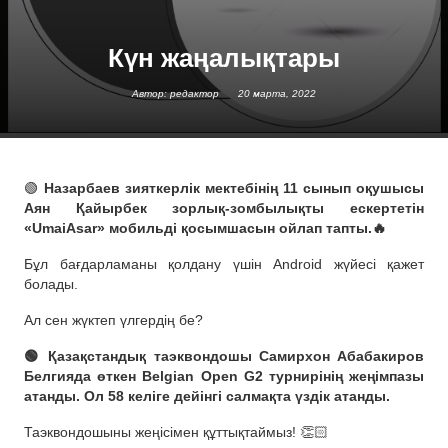
Күн жаңалықтары
Автор: редактор
20 марта, 2022
🟢
Назарбаев зияткерлік мектебінің 11 сынып оқушысы
Аян Қайырбек зорлық-зомбылықты ескертетін
«UmaiAsar» мобильді қосымшасын ойлап тапты.🔥
Бұл бағдарламаны қолдану үшін Android жүйесі қажет
болады.
Ал сен жүктеп үлгердің бе?
🟢 Қазақстандық таэквондошы Самирхон Абабакиров
Белгияда өткен Belgian Open G2 турнирінің жеңімпазы
атанды. Ол 58 келіге дейінгі салмақта үздік атанды.
Таэквондошыны жеңісімен құттықтаймыз! 👏🏻