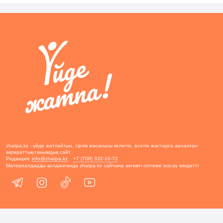
zhatpa.kz - үйде жатпайтын, тірлік жасағысы келетін, өсетін жастарға арналған
ақпараттық-танымдық сайт
Редакция:
info@zhatpa.kz
+7 (708) 332-10-72
Материалдарды қолданғанда zhatpa.kz сайтына активті сілтеме жасау міндетті