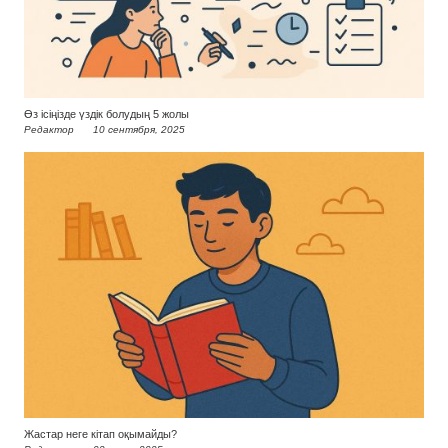
Өз ісіңізде үздік болудың 5 жолы
Редактор
10 сентября, 2025
Жастар неге кітап оқымайды?