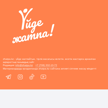
zhatpa.kz - үйде жатпайтын, тірлік жасағысы келетін, өсетін жастарға арналған
ақпараттық-танымдық сайт
Редакция:
info@zhatpa.kz
+7 (708) 332-10-72
Материалдарды қолданғанда zhatpa.kz сайтына активті сілтеме жасау міндетті