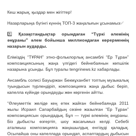
Кеш жарық, қыздар мен жігіттер!
Назарларыңа бүгінгі күннің ТОП-3 жаңалығын ұсынамыз✅
1️⃣
Қазақстандықтар орындаған “Түркі әлемінің
әнұраны” әлем бойынша миллиондаған көрерменнің
назарын аударды.
Еліміздің “ТҰРАН” этно-фольклорлық ансамблі “Ер Тұран”
композициясының жаңа үлгідегі бейнебаянын көпшілік
назарына ұсынды. Бұл туралы tengrinews.kz хабарлады.
Ансамбль солисі Бауыржан Бекмұханбет топтың музыкалық
туындысын түрлендіріп, композицияға жаңа дыбыс беріп,
капелла күйінде орындауды жөн көргенін айтты.
“Әлеуметтік желіде кең етек жайған бейнебаянда 2011
жылы Исраил Сапарбайдың сөзіне жазылған “Ер Тұран”
композициясын орындадық. Бұл — түркі әлемінің әнұраны.
Біз дыбысты өзгертіп, шоу жасағымыз келді. Себебі
аталмыш композицияға жаңашылдық енгізуді қаладық.
Осылайша оны капеллада орындап, аспаптардың дыбысын