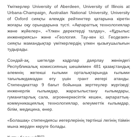
Үміткерлер University of Aberdeen, University of Illinois at
Urbana-Champaign, Australian National University, University
of Oxford сияқты әлемдік рейтингтер қатарына кіретін
жоғары оқу орындарына түсті. «Ақпараттық технологиялар
және жүйелер», «Үлкен деректерді талдау», «Құрылыс
инженериясы» және «Геология. Тау-кен ісі. Геодезия»
сияқты мамандықтар үміткерлердің үлкен қызығушылығын
тудырады.
Сондай-ақ, шетелде кадрлар даярлау жөніндегі
Республикалық комиссияның шешімімен 481 қазақстандық
әлемнің жетекші ғылыми орталықтарында ғылыми
тағылымдамадан өту үшін грант иегері атанды.
Стипендиаттар 9 бағыт бойынша зерттеулер жүргізеді:
инженерлік ғылымдар, жаратылыстану ғылымдары,
гуманитарлық сала, агроөнеркәсіптік кешен, ақпараттық-
коммуникациялық технологиялар, әлеуметтік ғылымдар,
білім, медицина, өнер.
«Болашақ» стипендиясы иегерлерінің төртінші легінің тізімін
мына жерден көруге болады.