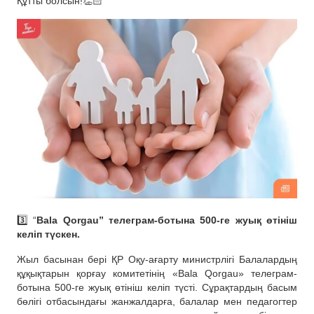
Құтты болсын!👏🏻
3️⃣ “
Bala Qorgau” телеграм-ботына 500-ге жуық өтініш
келіп түскен.
Жыл басынан бері ҚР Оқу-ағарту министрлігі Балалардың
құқықтарын қорғау комитетінің «Bala Qorgau» телеграм-
ботына 500-ге жуық өтініш келіп түсті. Сұрақтардың басым
бөлігі отбасындағы жанжалдарға, балалар мен педагогтер