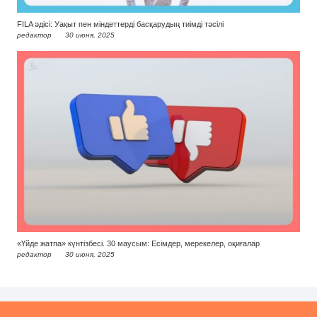
FILA әдісі: Уақыт пен міндеттерді басқарудың тиімді тәсілі
редактор
30 июня, 2025
«Үйде жатпа» күнтізбесі. 30 маусым: Есімдер, мерекелер, оқиғалар
редактор
30 июня, 2025