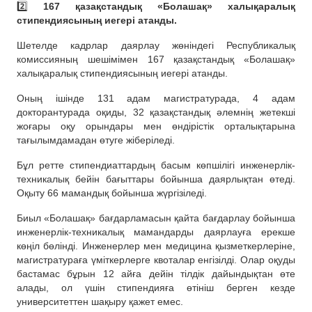
2️⃣
167 қазақстандық «Болашақ» халықаралық
стипендиясының иегері атанды.
Шетелде кадрлар даярлау жөніндегі Республикалық
комиссияның шешімімен 167 қазақстандық «Болашақ»
халықаралық стипендиясының иегері атанды.
Оның ішінде 131 адам магистратурада, 4 адам
докторантурада оқиды, 32 қазақстандық әлемнің жетекші
жоғары оқу орындары мен өндірістік орталықтарына
тағылымдамадан өтуге жіберіледі.
Бұл ретте стипендиаттардың басым көпшілігі инженерлік-
техникалық бейін бағыттары бойынша даярлықтан өтеді.
Оқыту 66 мамандық бойынша жүргізіледі.
Биыл «Болашақ» бағдарламасын қайта бағдарлау бойынша
инженерлік-техникалық мамандарды даярлауға ерекше
көңіл бөлінді. Инженерлер мен медицина қызметкерлеріне,
магистратураға үміткерлерге квоталар енгізілді. Олар оқуды
бастамас бұрын 12 айға дейін тілдік дайындықтан өте
алады, ол үшін стипендияға өтініш берген кезде
университеттен шақыру қажет емес.