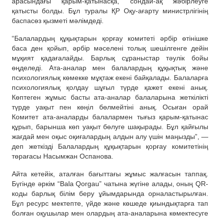
арасындағы қарым-қатынасқа, сондай-ақ жәбірлеуге
қатысты болды. Бұл туралы ҚР Оқу-ағарту министрлігінің
баспасөз қызметі мәлімдеді.
“Балалардың құқықтарын қорғау комитеті әрбір өтінішке
баса ден қойып, әрбір мәселені толық шешілгенге дейін
мұқият қадағалайды. Барлық сұраныстар тәулік бойы
өңделеді. Ата-аналар мен балалардың құқықтық және
психологиялық көмекке мұқтаж екені байқалады. Балаларға
психологиялық қолдау шұғыл түрде қажет екені анық.
Көптеген жұмыс басты ата-аналар балаларына жеткілікті
түрде уақыт пен көңіл бөлмейтіні анық. Осыған орай
Комитет ата-аналарды балалармен тығыз қарым-қатынас
құрып, барынша көп уақыт бөлуге шақырады. Бұл қайғылы
жағдай мен оқыс оқиғалардың алдын алу үшін маңызды”, —
деп жеткізді Балалардың құқықтарын қорғау комитетінің
төрағасы Насымжан Оспанова.
Айта кетейік, аталған бағыттағы жұмыс жалғасын таппақ.
Бүгінде әркім “Bala Qorgau” чатына жүгіне алады, оның QR-
коды барлық білім беру ұйымдарында орналастырылған.
Бұл ресурс мектепте, үйде және көшеде қиындықтарға тап
болған оқушылар мен олардың ата-аналарына көмектесуге