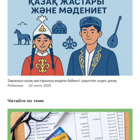
Заманауи қазақ жастарының мәдени бейнесі: уақытпен үндес ұрпақ
Редактор
02 июля, 2025
Читайте по теме