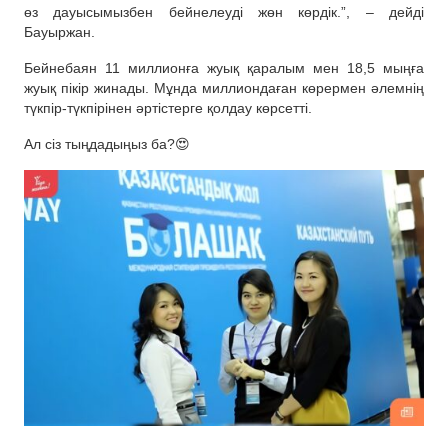
өз дауысымызбен бейнелеуді жөн көрдік.”, – дейді
Бауыржан.
Бейнебаян 11 миллионға жуық қаралым мен 18,5 мыңға
жуық пікір жинады. Мұнда миллиондаған көрермен әлемнің
түкпір-түкпірінен әртістерге қолдау көрсетті.
Ал сіз тыңдадыңыз ба?😍