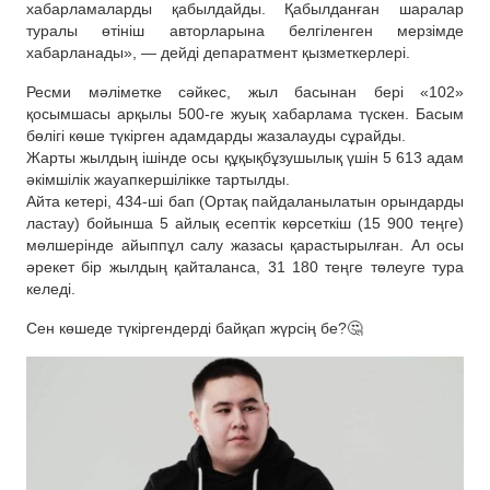
хабарламаларды қабылдайды. Қабылданған шаралар
туралы өтініш авторларына белгіленген мерзімде
хабарланады», — дейді депаратмент қызметкерлері.
Ресми мәліметке сәйкес, жыл басынан бері «102»
қосымшасы арқылы 500-ге жуық хабарлама түскен. Басым
бөлігі көше түкірген адамдарды жазалауды сұрайды.
Жарты жылдың ішінде осы құқықбұзушылық үшін 5 613 адам
әкімшілік жауапкершілікке тартылды.
Айта кетері, 434-ші бап (Ортақ пайдаланылатын орындарды
ластау) бойынша 5 айлық есептік көрсеткіш (15 900 теңге)
мөлшерінде айыппұл салу жазасы қарастырылған. Ал осы
әрекет бір жылдың қайталанса, 31 180 теңге төлеуге тура
келеді.
Сен көшеде түкіргендерді байқап жүрсің бе?🤔