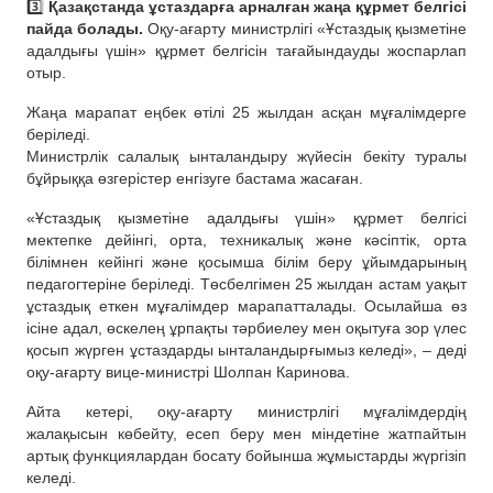
3️⃣
Қазақстанда ұстаздарға арналған жаңа құрмет белгісі
пайда болады.
Оқу-ағарту министрлігі «Ұстаздық қызметіне
адалдығы үшін» құрмет белгісін тағайындауды жоспарлап
отыр.
Жаңа марапат еңбек өтілі 25 жылдан асқан мұғалімдерге
беріледі.
Министрлік салалық ынталандыру жүйесін бекіту туралы
бұйрыққа өзгерістер енгізуге бастама жасаған.
«Ұстаздық қызметіне адалдығы үшін» құрмет белгісі
мектепке дейінгі, орта, техникалық және кәсіптік, орта
білімнен кейінгі және қосымша білім беру ұйымдарының
педагогтеріне беріледі. Төсбелгімен 25 жылдан астам уақыт
ұстаздық еткен мұғалімдер марапатталады. Осылайша өз
ісіне адал, өскелең ұрпақты тәрбиелеу мен оқытуға зор үлес
қосып жүрген ұстаздарды ынталандырғымыз келеді», – деді
оқу-ағарту вице-министрі Шолпан Каринова.
Айта кетері, оқу-ағарту министрлігі мұғалімдердің
жалақысын көбейту, есеп беру мен міндетіне жатпайтын
артық функциялардан босату бойынша жұмыстарды жүргізіп
келеді.