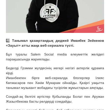
2️⃣
Танымал қазақстандық диджей Иманбек Зейкенов
«Зауыт» атты жаңа веб-сериалға түсті.
Бұл туралы Salem Social media әлеуметтік желідегі
парақшасында жариялады.
Беделді Грэмми жүлдесінің иегері негізгі актерлік құрамға
кірді.
Иманбекпен бірге веб-сериалда блогерлер Ілияс
Көпжасаров пен Хәкім Мукарам ойнайды. Қазіргі уақытта
танымал музыкант жобадағы түсірілім жұмыстарын аяқтады.
Сондай-ақ белгілі әртістер Қобыланды Болат пен Аружан
Жазылбекова басты рөлдерді сомдайды.