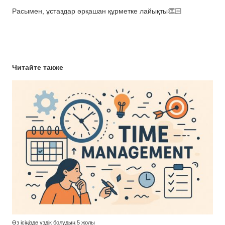
Расымен, ұстаздар әрқашан құрметке лайықты👏🏻
Читайте также
Өз ісіңізде үздік болудың 5 жолы