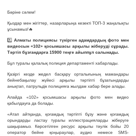
Бәріне сәлем!
Қыздар мен жігіттер, назарларыңа кезекті ТОП-3 жаңалықты
ұсынамыз!🔥
1️⃣
Алматы полициясы түкірген адамдардың фото мен
видеосын «102» қосымшасы арқылы жіберуді сұрады.
Тәртіп бұзғандарға 15900 теңге айыппұл салынады.
Бұл туралы қалалық полиция департаменті хабарлады.
Қазіргі кезде жедел басқару орталығының мамандары
бейнебақылау жүйесі арқылы тәртіпті бұзатындарды
анықтап, патрульдік полицияға жылдам хабар бере алады.
Алайда «102» қосымшасы арқылы фото мен видео
қабылдауға да болады.
«Атап айтқанда, қоғамдық тәртіпті бұзу және қоғамдық
орындарды ластау туралы иллюстрацияларды жіберуге
шақырамыз. Көрсетілген ресурс арқылы тәулік бойы 20
оператор бейне қоңыраулар, аудио немесе SMS-