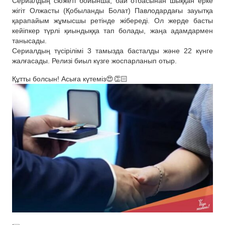
Сериалдың сюжеті бойынша, бай отбасынан шыққан ерке
жігіт Олжасты (Қобыланды Болат) Павлодардағы зауытқа
қарапайым жұмысшы ретінде жібереді. Ол жерде басты
кейіпкер түрлі қиындыққа тап болады, жаңа адамдармен
танысады.
Сериалдың түсірілімі 3 тамызда басталды және 22 күнге
жалғасады. Релизі биыл күзге жоспарланып отыр.
Құтты болсын! Асыға күтеміз😍👏🏻