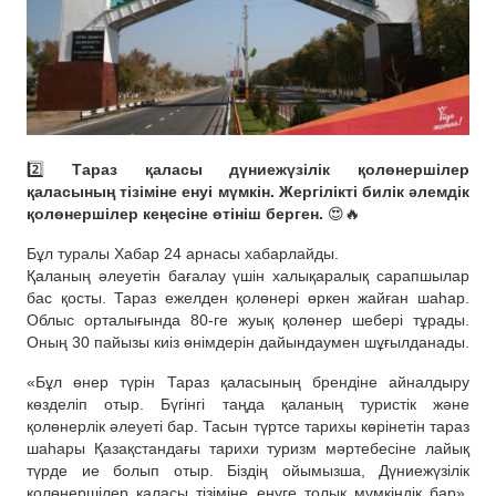
2️⃣
Тараз қаласы дүниежүзілік қолөнершілер
қаласының тізіміне енуі мүмкін. Жергілікті билік әлемдік
қолөнершілер кеңесіне өтініш берген.
😍🔥
Бұл туралы Хабар 24 арнасы хабарлайды.
Қаланың әлеуетін бағалау үшін халықаралық сарапшылар
бас қосты. Тараз ежелден қолөнері өркен жайған шаһар.
Облыс орталығында 80-ге жуық қолөнер шебері тұрады.
Оның 30 пайызы киіз өнімдерін дайындаумен шұғылданады.
«Бұл өнер түрін Тараз қаласының брендіне айналдыру
көзделіп отыр. Бүгінгі таңда қаланың туристік және
қолөнерлік әлеуеті бар. Тасын түртсе тарихы көрінетін тараз
шаһары Қазақстандағы тарихи туризм мәртебесіне лайық
түрде ие болып отыр. Біздің ойымызша, Дүниежүзілік
қолөнершілер қаласы тізіміне енуге толық мүмкіндік бар»,