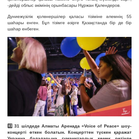
-дейді облыс әкімінің орынбасары Нұржан Қалендеров.
Дүниежүзілік қолөнершілер қаласы тізіміне әлемнің 55
шаһары енген. Бұл тізімге әзірге Қазақстанда бір де бір
шаһар енбеген.
3️⃣ 31 шілдеде Алматы Аренада «Voice of Peace» шоу-
концерті өткен болатын. Концерттен түскен қаражат
Украина балаларына гуманитарлық көмек ретінде