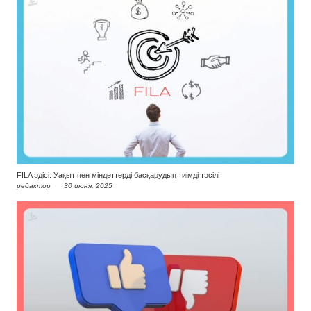
FILA әдісі: Уақыт пен міндеттерді басқарудың тиімді тәсілі
редактор
30 июня, 2025