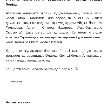
берілді.
Аталмыш концертте украин жұлдыздарының басым бөлігі
келді. Олар – Монатик, Тина Карол, ДОРОФЕЕВА. «Әлем
дауысын» қазақ эстрадасының жұлдыздары Айқын, Данэлия
Төлешова, Аргоня, Ситора Назарова, Асылбек және
Сырымтай Еңсеповтер де қолдады. Көптеген отандық
әртістер Украинадан келген әріптестерімен бұрыннан таныс
және талай рет бірге жұмыс істеген.
Концертте жұлдыздар баршаға белгілі хиттерді де, жаңа
тректерді де орындады. Оларды бірінші болып Алматыдағы
қазақ тыңдармандары естіді.
Концертті тамашалауға барғандар бар ма?🤔
новости
Читайте также