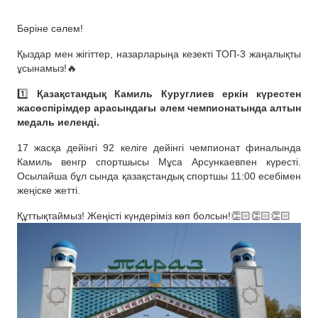
Бәріне сәлем!
Қыздар мен жігіттер, назарларыңа кезекті ТОП-3 жаңалықты
ұсынамыз!🔥
1️⃣
Қазақстандық Камиль Куруглиев еркін күрестен
жасөспірімдер арасындағы әлем чемпионатында алтын
медаль иеленді.
17 жасқа дейінгі 92 келіге дейінгі чемпионат финалында
Камиль венгр спортшысы Мұса Арсункаевпен күресті.
Осылайша бұл сында қазақстандық спортшы 11:00 есебімен
жеңіске жетті.
Құттықтаймыз! Жеңісті күндеріміз көп болсын!👏🏻👏🏻👏🏻