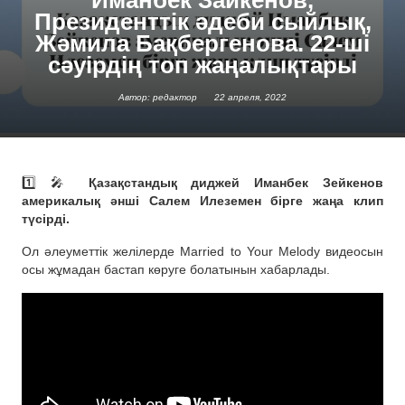
Президенттік әдеби сыйлық,
Жәмила Бақбергенова. 22-ші
сәуірдің топ жаңалықтары
Автор: редактор
22 апреля, 2022
1️⃣ 🎤
Қазақстандық диджей Иманбек Зейкенов
америкалық әнші Салем Илеземен бірге жаңа клип
түсірді.
Ол әлеуметтік желілерде Married to Your Melody видеосын
осы жұмадан бастап көруге болатынын хабарлады.