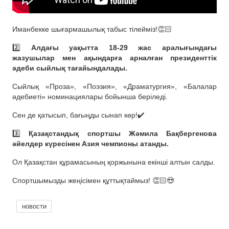
Иманбекке шығармашылық табыс тілейміз!👏🏻
2️⃣
Алдағы уақытта 18-29 жас аралығындағы
жазушылар мен ақындарға арналған президенттік
әдеби сыйлық тағайындалады.
Сыйлық «Проза», «Поэзия», «Драматургия», «Балалар
әдебиеті» номинациялары бойынша беріледі.
Сен де қатысып, бағыңды сынап көр!✔️
3️⃣
Қазақстандық спортшы Жәмила Бақбергенова
әйелдер күресінен Азия чемпионы атанды.
Ол Қазақстан құрамасының қоржынына екінші алтын салды.
Спортшымызды жеңісімен құттықтаймыз! 👏🏻😍
новости