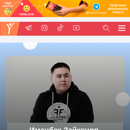
Иманбек Зайкенов,